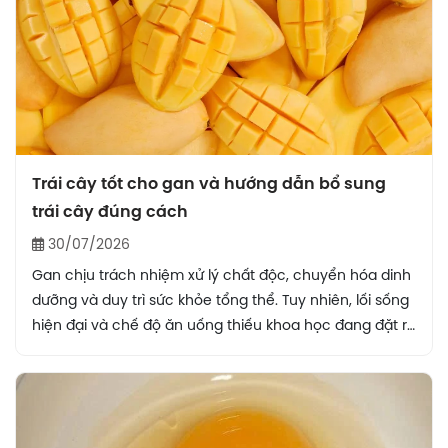
Trái cây tốt cho gan và hướng dẫn bổ sung
trái cây đúng cách
30/07/2026
Gan chịu trách nhiệm xử lý chất độc, chuyển hóa dinh
dưỡng và duy trì sức khỏe tổng thể. Tuy nhiên, lối sống
hiện đại và chế độ ăn uống thiếu khoa học đang đặt ra
gánh nặng lớn cho cơ quan này. Việc bổ sung các loại
trái cây tốt cho gan với lượng vitamin, khoáng chất và
chất chống oxy hóa dồi dào là vô cùng cần thiết.