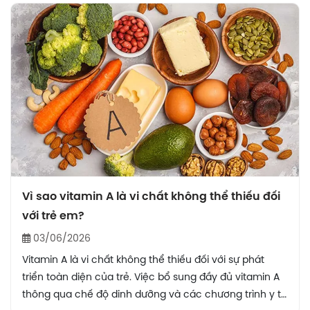
sẽ được gợi ý những cách giảm cân khoa học, giúp
duy trì vóc dáng mà vẫn đảm bảo sức khỏe lâu dài.
Vì sao vitamin A là vi chất không thể thiếu đối
với trẻ em?
03/06/2026
Vitamin A là vi chất không thể thiếu đối với sự phát
triển toàn diện của trẻ. Việc bổ sung đầy đủ vitamin A
thông qua chế độ dinh dưỡng và các chương trình y tế