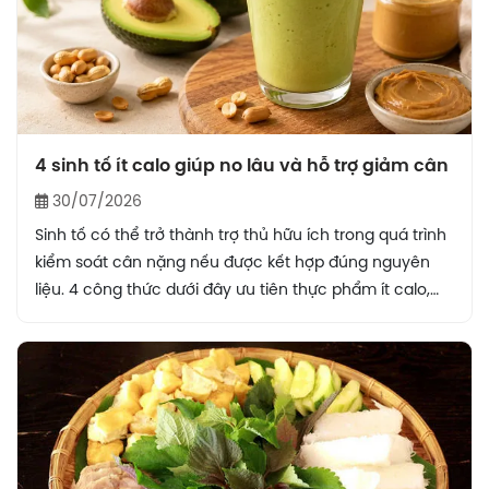
4 sinh tố ít calo giúp no lâu và hỗ trợ giảm cân
30/07/2026
Sinh tố có thể trở thành trợ thủ hữu ích trong quá trình
kiểm soát cân nặng nếu được kết hợp đúng nguyên
liệu. 4 công thức dưới đây ưu tiên thực phẩm ít calo,
giàu chất xơ và protein, nhờ đó giúp kéo dài cảm giác
no, hạn chế ăn vặt và hỗ trợ xây dựng chế độ ăn lành
mạnh hơn.