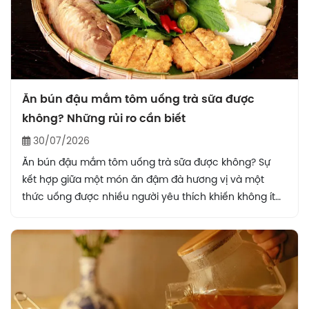
Ăn bún đậu mắm tôm uống trà sữa được
không? Những rủi ro cần biết
30/07/2026
Ăn bún đậu mắm tôm uống trà sữa được không? Sự
kết hợp giữa một món ăn đậm đà hương vị và một
thức uống được nhiều người yêu thích khiến không ít
người băn khoăn về ảnh hưởng đối với sức khỏe. Bài
viết dưới đây sẽ giúp bạn hiểu rõ hơn những vấn đề
cần lưu ý khi sử dụng hai món này cùng nhau.