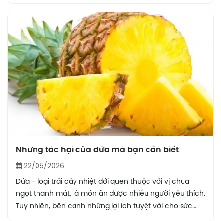
cộng đồng giúp bảo vệ thị lực, tăng cường miễn dịch
và giảm nguy cơ thiếu hụt vi chất ở trẻ nhỏ.
Những tác hại của dứa mà bạn cần biết
22/05/2026
Dứa - loại trái cây nhiệt đới quen thuộc với vị chua
ngọt thanh mát, là món ăn được nhiều người yêu thích.
Tuy nhiên, bên cạnh những lợi ích tuyệt vời cho sức
khỏe, dứa cũng tiềm ẩn một số tác hại nếu không sử