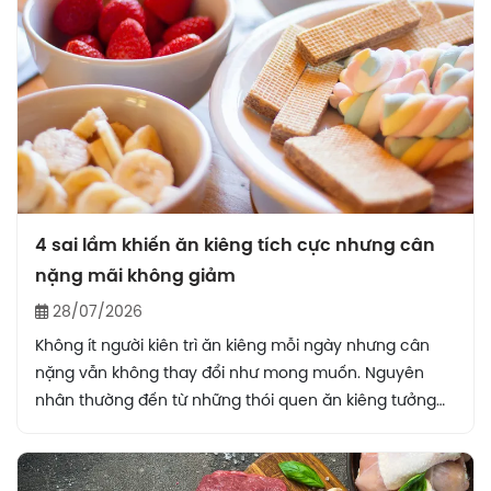
4 sai lầm khiến ăn kiêng tích cực nhưng cân
nặng mãi không giảm
28/07/2026
Không ít người kiên trì ăn kiêng mỗi ngày nhưng cân
nặng vẫn không thay đổi như mong muốn. Nguyên
nhân thường đến từ những thói quen ăn kiêng tưởng
chừng đúng nhưng lại chưa phù hợp với cơ thể. Việc
hiểu và điều chỉnh những sai lầm này sẽ giúp quá trình
giảm cân trở nên hiệu quả hơn.