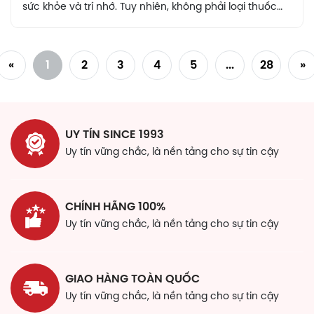
sức khỏe và trí nhớ. Tuy nhiên, không phải loại thuốc
bổ nào cũng phù hợp và sử dụng đúng cách. Bài viết
này sẽ giúp bạn hiểu rõ hơn về các loại thuốc bổ cho
mùa thi phổ biến, cách lựa chọn và sử dụng đúng
«
1
2
3
4
5
...
28
»
cách để tránh những tác dụng phụ không mong
muốn.
UY TÍN SINCE 1993
Uy tín vững chắc, là nền tảng cho sự tin cậy
CHÍNH HÃNG 100%
Uy tín vững chắc, là nền tảng cho sự tin cậy
GIAO HÀNG TOÀN QUỐC
Uy tín vững chắc, là nền tảng cho sự tin cậy