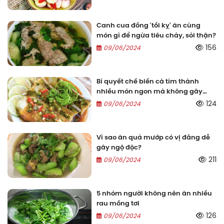
Canh cua đồng 'tối kỵ' ăn cùng
món gì để ngừa tiêu chảy, sỏi thận?
156
09/06/2024
Bí quyết chế biến cà tím thành
nhiều món ngon mà không gây
ngộ độc
124
09/06/2024
Vì sao ăn quả mướp có vị đắng dễ
gây ngộ độc?
211
09/06/2024
5 nhóm người không nên ăn nhiều
rau mồng tơi
126
09/06/2024