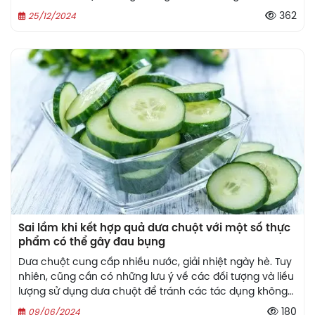
tuổi thọ. Vậy làm thế nào để xây dựng một chế độ dinh
362
25/12/2024
dưỡng cho người cao tuổi phù hợp? Hãy cùng tìm hiểu
qua bài viết này của Nhà thuốc Hồng Vân nhé!
Sai lầm khi kết hợp quả dưa chuột với một số thực
phẩm có thể gây đau bụng
Dưa chuột cung cấp nhiều nước, giải nhiệt ngày hè. Tuy
nhiên, cũng cần có những lưu ý về các đối tượng và liều
lượng sử dụng dưa chuột để tránh các tác dụng không
mong muốn.
180
09/06/2024