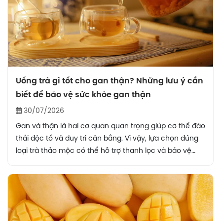
Uống trà gì tốt cho gan thận? Những lưu ý cần
biết để bảo vệ sức khỏe gan thận
30/07/2026
Gan và thận là hai cơ quan quan trọng giúp cơ thể đào
thải độc tố và duy trì cân bằng. Vì vậy, lựa chọn đúng
loại trà thảo mộc có thể hỗ trợ thanh lọc và bảo vệ
sức khỏe. Vậy uống trà gì tốt cho gan thận, và nên
dùng thế nào cho hợp lý?