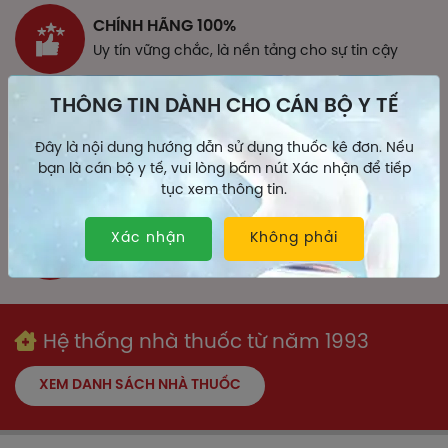
CHÍNH HÃNG 100%
Uy tín vững chắc, là nền tảng cho sự tin cậy
THÔNG TIN DÀNH CHO CÁN BỘ Y TẾ
GIAO HÀNG TOÀN QUỐC
Đây là nội dung hướng dẫn sử dụng thuốc kê đơn. Nếu
Uy tín vững chắc, là nền tảng cho sự tin cậy
bạn là cán bộ y tế, vui lòng bấm nút Xác nhận để tiếp
tục xem thông tin.
CHÍNH SÁCH ĐỔI TRẢ
Xác nhận
Không phải
Uy tín vững chắc, là nền tảng cho sự tin cậy
Hệ thống nhà thuốc từ năm 1993
XEM DANH SÁCH NHÀ THUỐC