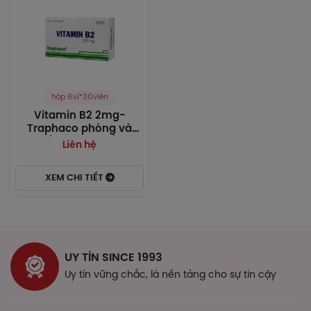
hộp 6vỉ*30viên
Vitamin B2 2mg-
Traphaco phòng và
điều trị khi thiếu
Liên hệ
Vitamin B2
XEM CHI TIẾT
UY TÍN SINCE 1993
Uy tín vững chắc, là nền tảng cho sự tin cậy