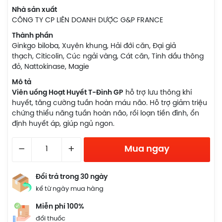
Nhà sản xuất
CÔNG TY CP LIÊN DOANH DƯỢC G&P FRANCE
Thành phần
Ginkgo biloba, Xuyên khung, Hải đới căn, Đại giả
thạch, Citicolin, Cúc ngải vàng, Cát căn, Tinh dầu thông
đỏ, Nattokinase, Magie
Mô tả
Viên uống Hoạt Huyết T-Đình GP
hỗ trợ lưu thông khí
huyết, tăng cường tuần hoàn máu não. Hỗ trợ giảm triệu
chứng thiểu năng tuần hoàn não, rối loạn tiền đình, ổn
định huyết áp, giúp ngủ ngon.
–
+
Mua ngay
Đổi trả trong 30 ngày
kể từ ngày mua hàng
Miễn phí 100%
đổi thuốc