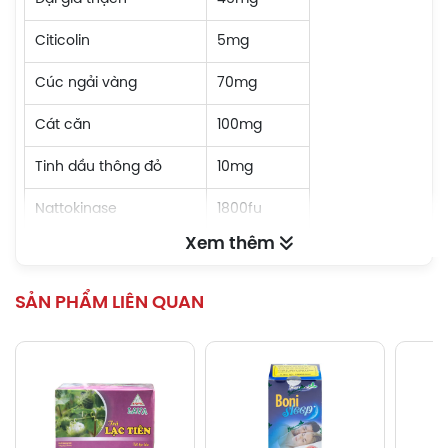
Citicolin
5mg
Cúc ngải vàng
70mg
Cát căn
100mg
Tinh dầu thông đỏ
10mg
Nattokinase
1800fu
Xem thêm
Magie
10mg
Ginkgo Biloba
: 150mg
SẢN PHẨM LIÊN QUAN
Cúc ngải vàng: 70mg
Tinh dầu thông đỏ: 10mg
Magie lactat: 10mg
Citicoline: 5mg
Nattokinase: 1800FU
Tổng hợp 40mg tinh chất chiết xuất từ:
Xuyên khung: 145mg