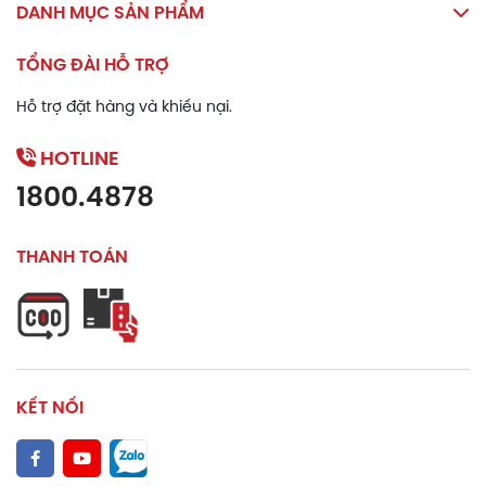
DANH MỤC SẢN PHẨM
Lưu ý
TỔNG ĐÀI HỖ TRỢ
Không sử dụng cho người mẫn cảm với bất kỳ thành
phần nào của sản phẩm.
Hỗ trợ đặt hàng và khiếu nại.
Sản phẩm này không phải là thuốc và không có tác
HOTLINE
dụng thay thế thuốc chữa bệnh.
1800.4878
Đọc kỹ hướng dẫn sử dụng trước khi dùng.
THANH TOÁN
Bảo quản
Bảo quản nơi khô ráo, thoáng mát, nhiệt độ không quá
o
30
C, tránh ánh sáng trực tiếp.
Để xa tầm tay trẻ em.
KẾT NỐI