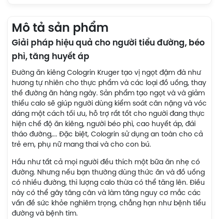
Mô tả sản phẩm
Giải pháp hiệu quả cho người tiểu đường, béo
phì, tăng huyết áp
Đường ăn kiêng Cologrin Kruger tạo vị ngọt đậm đà như
hương tự nhiên cho thực phẩm và các loại đồ uống, thay
thế đường ăn hàng ngày. Sản phẩm tạo ngọt và và giảm
thiểu calo sẽ giúp người dùng kiểm soát cân nặng và vóc
dáng một cách tối ưu, hỗ trợ rất tốt cho người đang thực
hiện chế độ ăn kiêng, người béo phì, cao huyết áp, đái
tháo đường,... Đặc biệt, Cologrin sử dụng an toàn cho cả
trẻ em, phụ nữ mang thai và cho con bú.
Hầu như tất cả mọi người đều thích một bữa ăn nhẹ có
đường. Nhưng nếu bạn thường dùng thức ăn và đồ uống
có nhiều đường, thì lượng calo thừa có thể tăng lên. Điều
này có thể gây tăng cân và làm tăng nguy cơ mắc các
vấn đề sức khỏe nghiêm trọng, chẳng hạn như bệnh tiểu
đường và bệnh tim.