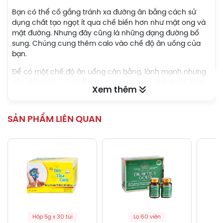
Bạn có thể cố gắng tránh xa đường ăn bằng cách sử
dụng chất tạo ngọt ít qua chế biến hơn như mật ong và
mật đường. Nhưng đây cũng là những dạng đường bổ
sung. Chúng cung thêm calo vào chế độ ăn uống của
bạn.
Để có một chế độ ăn uống cân bằng, lành mạnh nhưng
vẫn đảm bảo có chất tạo vị ngọt, bạn có thể tham khảo
Xem thêm
các sản phẩm đường ăn kiêng. Chúng có vị ngọt như
đường nhưng có ít calo hơn, một số không có calo.
Đường ăn kiêng Cologrin Kruger là loại đường ăn kiêng số
SẢN PHẨM LIÊN QUAN
1 cho người ăn kiêng tại Đức. Với công dụng làm ngọt
thay thế đường kính thông thường, chỉ cần sử dụng một
lượng nhỏ Cologrin đã đảm bảo được độ ngọt như mong
muốn nhưng lại cung cấp một lượng calo tối thiểu cho
khẩu phần hàng ngày.
Hỗ trợ kiểm soát cân nặng
Khi ăn quá nhiều đường tinh luyện, quá trình sản xuất
insulin của bạn sẽ tăng lên, điều này có thể ngăn cơ
Hộp 5g x 30 túi
Lọ 60 viên