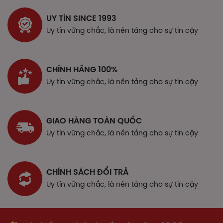
Làm gì khi quên 1 liều?
UY TÍN SINCE 1993
Nếu bạn quên một liều thuốc, hãy dùng càng sớm càng
Uy tín vững chắc, là nền tảng cho sự tin cậy
tốt. Tuy nhiên, nếu gần với liều kế tiếp, hãy bỏ qua liều đã
quên và dùng liều kế tiếp vào thời điểm như kế hoạch.
Lưu ý rằng không nên dùng gấp đôi liều đã quy định.
CHÍNH HÃNG 100%
Tác dụng phụ
Uy tín vững chắc, là nền tảng cho sự tin cậy
Khi sử dụng thuốc Hoạt Huyết Thông Mạch P/H, bạn có
thể gặp các tác dụng không mong muốn (ADR).
Cho đến nay, vẫn chưa có tài liệu nào báo cáo về tác
GIAO HÀNG TOÀN QUỐC
dụng không mong muốn của thuốc.
Uy tín vững chắc, là nền tảng cho sự tin cậy
Hướng dẫn cách xử trí ADR
Khi gặp tác dụng phụ của thuốc, cần ngưng sử dụng và
CHÍNH SÁCH ĐỔI TRẢ
thông báo cho bác sĩ hoặc dược sĩ về những tác dụng
Uy tín vững chắc, là nền tảng cho sự tin cậy
không mong muốn này hoặc đến cơ sở y tế gần nhất để
được xử trí kịp thời.