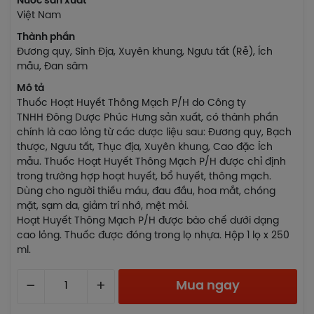
Nước sản xuất
Việt Nam
Thành phần
Đương quy, Sinh Địa, Xuyên khung, Ngưu tất (Rễ), Ích
mẫu, Đan sâm
Mô tả
Thuốc Hoạt Huyết Thông Mạch P/H do Công ty
TNHH Đông Dược Phúc Hưng sản xuất, có thành phần
chính là cao lỏng từ các dược liệu sau: Đương quy, Bạch
thược, Ngưu tất, Thục địa, Xuyên khung, Cao đặc Ích
mẫu. Thuốc Hoạt Huyết Thông Mạch P/H được chỉ định
trong trường hợp hoạt huyết, bổ huyết, thông mạch.
Dùng cho người thiếu máu, đau đầu, hoa mắt, chóng
mặt, sạm da, giảm trí nhớ, mệt mỏi.
Hoạt Huyết Thông Mạch P/H được bào chế dưới dạng
cao lỏng. Thuốc được đóng trong lọ nhựa. Hộp 1 lọ x 250
ml.
–
+
Mua ngay