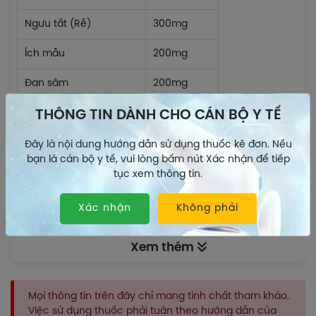
Ngưu tất (Rễ)
300mg
Ích mẫu
200mg
Đan sâm
200mg
Công dụng
THÔNG TIN DÀNH CHO CÁN BỘ Y TẾ
Chỉ định
Đây là nội dung hướng dẫn sử dụng thuốc kê đơn. Nếu
Thuốc Hoạt huyết thông mạch P/H được chỉ định dùng
bạn là cán bộ y tế, vui lòng bấm nút Xác nhận để tiếp
trong các trường hợp sau:
tục xem thông tin.
Hoạt huyết, bổ huyết, thông mạch.
Xác nhận
Không phải
Dùng cho người thiếu máu, đau đầu, hoa mắt,
chóng mặt, sạm da, giảm trí nhớ, mệt mỏi.
Xem thêm
Dược lực học
Chưa có báo cáo.
Mọi thông tin trên đây chỉ mang tính chất tham khảo.
Dược động học
Việc sử dụng thuốc phải tuân theo hướng dẫn của