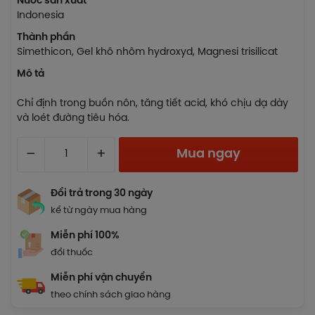
Nước sản xuất
Indonesia
Thành phần
Simethicon, Gel khô nhôm hydroxyd, Magnesi trisilicat
Mô tả
Chỉ định trong buồn nôn, tăng tiết acid, khó chịu dạ dày
và loét đường tiêu hóa.
–
+
Mua ngay
Đổi trả trong 30 ngày
kể từ ngày mua hàng
Miễn phí 100%
đổi thuốc
Miễn phí vận chuyển
theo chính sách giao hàng