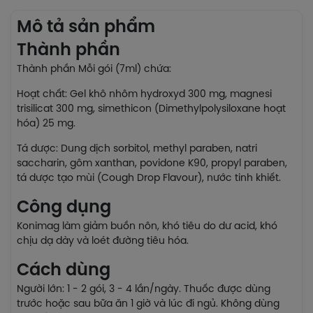
Mô tả sản phẩm
Thành phần
Thành phần Mỗi gói (7ml) chứa:
Hoạt chất: Gel khô nhôm hydroxyd 300 mg, magnesi
trisilicat 300 mg, simethicon (Dimethylpolysiloxane hoạt
hóa) 25 mg.
Tá dược: Dung dịch sorbitol, methyl paraben, natri
saccharin, gôm xanthan, povidone K90, propyl paraben,
tá dược tạo mùi (Cough Drop Flavour), nước tinh khiết.
Công dụng
Konimag làm giảm buồn nôn, khó tiêu do dư acid, khó
chịu dạ dày và loét đường tiêu hóa.
Cách dùng
Người lớn: 1 - 2 gói, 3 - 4 lần/ngày. Thuốc được dùng
trước hoặc sau bữa ăn 1 giờ và lúc đi ngủ. Không dùng