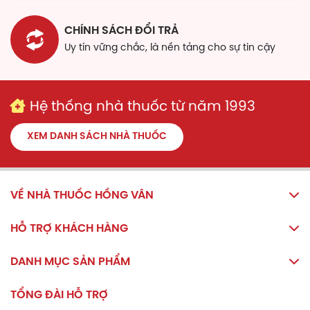
Cách dùng
Trẻ em từ 1 - 3 tuổi: 5ml/ngày.
CHÍNH SÁCH ĐỔI TRẢ
Uy tín vững chắc, là nền tảng cho sự tin cậy
Trẻ em trên 3 tuổi: 10ml/ngày.
Trẻ dưới 1 tuổi tham khảo y kiến chuyên gia y tế.
Lắc kỹ trước khi dùng.
Hệ thống nhà thuốc từ năm 1993
Đối tượng sử dụng
XEM DANH SÁCH NHÀ THUỐC
Kinder Immune Syrup Doppelherz sử dụng cho trẻ em
trong các trường hợp sau:
Trẻ hay gặp phải vấn đề về nhiễm khuẩn đường hô
VỀ NHÀ THUỐC HỒNG VÂN
hấp, hay ốm vặt, hay gặp phải các bệnh do thời
tiết.
HỖ TRỢ KHÁCH HÀNG
Trẻ đang điều trị bằng kháng sinh.
Trẻ đang trong quá trình phục hồi sức khoẻ sau ốm
dậy.
DANH MỤC SẢN PHẨM
Tác dụng phụ
TỔNG ĐÀI HỖ TRỢ