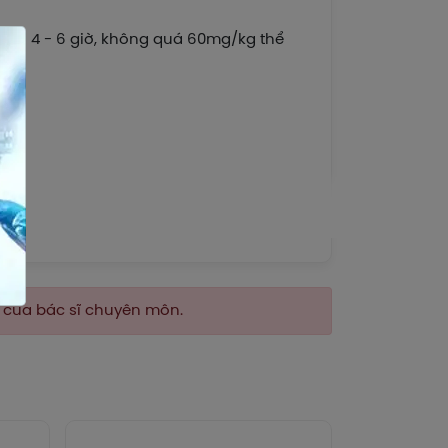
rong 4 - 6 giờ, không quá 60mg/kg thể
n của bác sĩ chuyên môn.
ol trong 24 giờ) hoặc uống thuốc dài