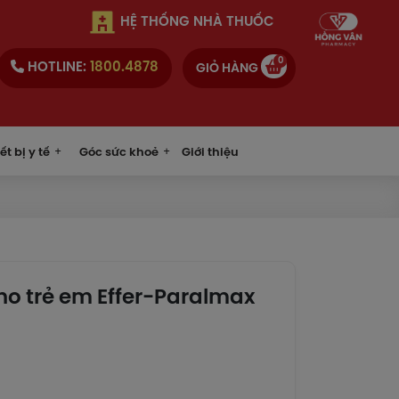
HỆ THỐNG NHÀ THUỐC
0
HOTLINE:
1800.4878
GIỎ HÀNG
ết bị y tế
Góc sức khoẻ
Giới thiệu
ho trẻ em Effer-Paralmax