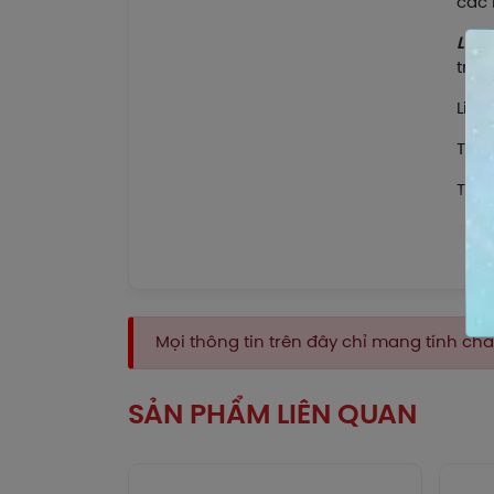
các 
Liều
trọn
Liều
Trẻ 
Trẻ 
Trẻ 
Trẻ 
Trẻ e
Mọi thông tin trên đây chỉ mang tính c
Hoặc
SẢN PHẨM LIÊN QUAN
- Qu
Tron
ngày