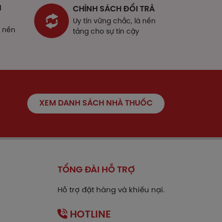
N
CHÍNH SÁCH ĐỔI TRẢ
Uy tín vững chắc, là nền
 tính, giảm tiểu cầu và giảm toàn thể
à nền
tảng cho sự tin cậy
ải khi sử dụng thuốc.
XEM DANH SÁCH NHÀ THUỐC
 trẻ em khi:
TỔNG ĐÀI HỖ TRỢ
n nào của thuốc.
Hỗ trợ đặt hàng và khiếu nại.
HOTLINE