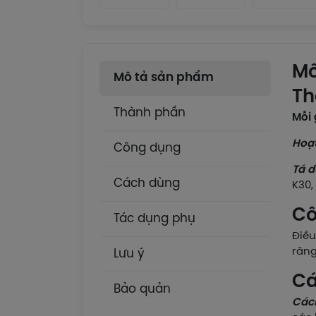
Mô
Mô tả sản phẩm
Th
Thành phần
Mỗi 
Hoạt
Công dụng
Tá d
Cách dùng
K30,
Cô
Tác dụng phụ
Điều
răng
Lưu ý
Cá
Bảo quản
Các