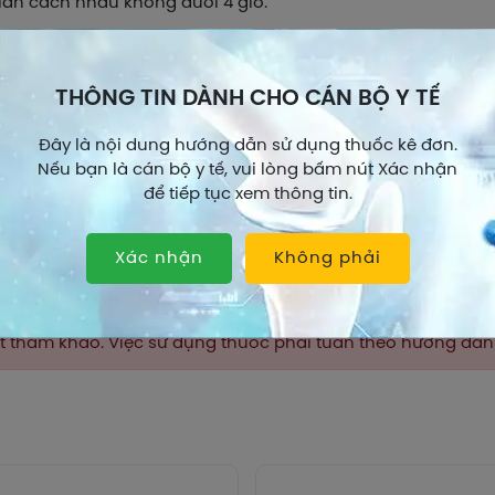
lần cách nhau không dưới 4 giờ.
 lượng:
Liều trung bình khuyến cáo: 10 - 15mg/kg thể trọng t
g trong 24 giờ.
THÔNG TIN DÀNH CHO CÁN BỘ Y TẾ
 thông thường có thể sử dụng:
Đây là nội dung hướng dẫn sử dụng thuốc kê đơn.
em từ 2 đến 3 tuổi: 1 gói/lần.
Nếu bạn là cán bộ y tế, vui lòng bấm nút Xác nhận
em từ 4 đến 5 tuổi: 1 ½ gói/lần.
để tiếp tục xem thông tin.
em từ 6 đến 8 tuổi: 2 gói/lần.
Xem thêm
Xác nhận
Không phải
em từ 9 đến 10 tuổi: 2 ½ gói/lần.
m 11 tuổi: 3 gói/lần.
hất tham khảo. Việc sử dụng thuốc phải tuân theo hướng dẫ
 dùng thuốc theo chỉ dẫn của thầy thuốc.
á liều
g trường hợp uống thuốc quá liều (lớn hơn 7.5g paracetam
, bệnh nhân sẽ có các biểu hiện của ngộ độc thuốc.