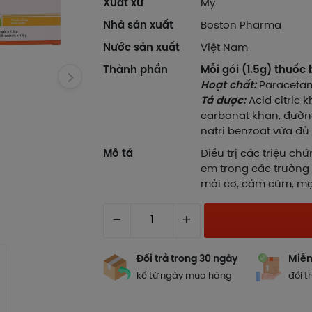
Xuất xứ
Mỹ
Nhà sản xuất
Boston Pharma
Nước sản xuất
Việt Nam
Thành phần
Mỗi gói (1.5g) thuốc 
Hoạt chất:
Paracetam
Tá dược:
Acid citric 
carbonat khan, đường
natri benzoat vừa đủ 1
Mô tả
Điều trị các triệu ch
em trong các trường
mỏi cơ, cảm cúm, mọc
–
+
Đổi trả trong 30 ngày
Miễn
kể từ ngày mua hàng
đổi t