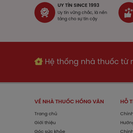
UY TÍN SINCE 1993
Nổi 
Uy tín vững chắc, là nền
Tron
tảng cho sự tin cậy
huyế
Thôn
Hệ thống nhà thuốc từ
K
T
T
B
VỀ NHÀ THUỐC HỒNG VÂN
HỖ 
K
Trang chủ
Chính
Giới thiệu
Hướn
N
Góc sức khỏe
Chính