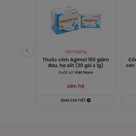
Bị n
ương
mệt 
giật
Trên
cao.
Hộp 30gói*1g
Xử tr
Thuốc cốm Agimol 150 giảm
Cố
đau, hạ sốt (30 gói x 1g)
cơn 
Rửa 
Xuất xứ:
Việt Nam
Chất
Dùng
Liên hệ
uống
XEM CHI TIẾT
Nếu 
có k
Tá
Hiếm