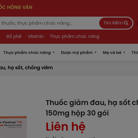
UỐC HỒNG VÂN
Tìm kiếm
o
Bổ phế
Vitamin
Thực phẩm chức năng
Thực phẩm chức năng
Dược mỹ phẩm
Mẹ và bé
Thi
u, hạ sốt, chống viêm
Thuốc giảm đau, hạ sốt c
150mg hộp 30 gói
Liên hệ