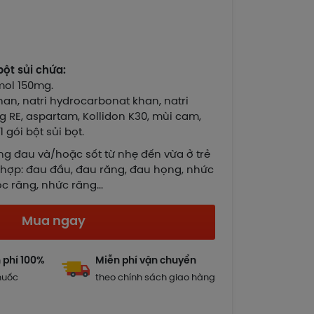
bột sủi chứa:
ol 150mg.
khan, natri hydrocarbonat khan, natri
 RE, aspartam, Kollidon K30, mùi cam,
 gói bột sủi bọt.
ứng đau và/hoặc sốt từ nhẹ đến vừa ở trẻ
 hợp: đau đầu, đau răng, đau họng, nhức
 răng, nhức răng...
Mua ngay
 phí 100%
Miễn phí vận chuyển
huốc
theo chính sách giao hàng