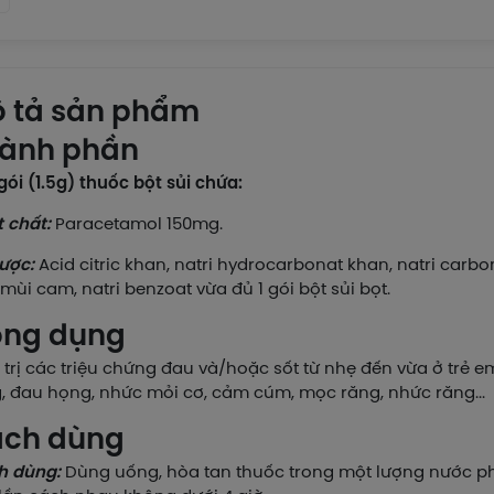
 tả sản phẩm
ành phần
gói (1.5g) thuốc bột sủi chứa:
 chất:
Paracetamol 150mg.
ược:
Acid citric khan, natri hydrocarbonat khan, natri carb
 mùi cam, natri benzoat vừa đủ 1 gói bột sủi bọt.
ng dụng
 trị các triệu chứng đau và/hoặc sốt từ nhẹ đến vừa ở trẻ 
, đau họng, nhức mỏi cơ, cảm cúm, mọc răng, nhức răng...
ch dùng
h dùng:
Dùng uống, hòa tan thuốc trong một lượng nước phù