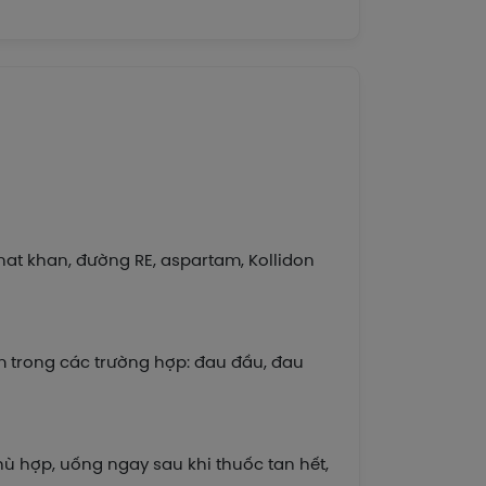
onat khan, đường RE, aspartam, Kollidon
em trong các trường hợp: đau đầu, đau
 hợp, uống ngay sau khi thuốc tan hết,