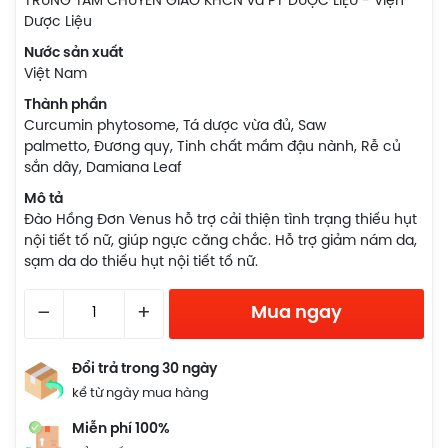
TRUNG TÂM CHUYỂN GIAO KHCN và PT DƯỢC LIỆU - Viện
Dược Liệu
Nước sản xuất
Việt Nam
Thành phần
Curcumin phytosome, Tá dược vừa đủ, Saw
palmetto, Đương quy, Tinh chất mầm đậu nành, Rễ củ
sắn dây, Damiana Leaf
Mô tả
Đào Hồng Đơn Venus hỗ trợ cải thiện tình trạng thiếu hụt
nội tiết tố nữ, giúp ngực căng chắc. Hỗ trợ giảm nám da,
sạm da do thiếu hụt nội tiết tố nữ.
–
+
Mua ngay
Đổi trả trong 30 ngày
kể từ ngày mua hàng
Miễn phí 100%