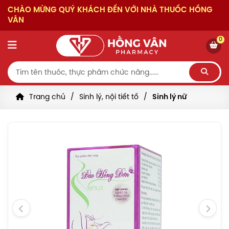
CHÀO MỪNG QUÝ KHÁCH ĐẾN VỚI NHÀ THUỐC HỒNG
VÂN
0
Trang chủ
Sinh lý, nội tiết tố
Sinh lý nữ