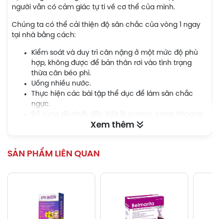
người vẫn có cảm giác tự ti về cơ thể của mình.
Chúng ta có thể cải thiện độ săn chắc của vòng 1 ngay
tại nhà bằng cách:
Kiểm soát và duy trì cân nặng ở một mức độ phù
hợp, không được để bản thân rơi vào tình trạng
thừa cân béo phì.
Uống nhiều nước.
Thực hiện các bài tập thể dục để làm săn chắc
ngực.
Bổ sung đủ chất, đặc biệt là protein, canxi, khoáng
Xem thêm
chất và các loại vitamin.
Mát xa ngực thường xuyên.
Tránh các thói quen làm ngực chảy xệ như: Hút
SẢN PHẨM LIÊN QUAN
thuốc, mặc áo ngực không đúng kích cỡ, không
mặc áo ngực khi vận động hoặc tập thể dục.
Đào Hồng Đơn Venus ra đời với mong muốn giúp chị em
phụ nữ trở nên tự tin hơn nhờ khả năng cải thiện vóc
dáng. Với 100% các thành phần chính được chiết xuất từ
thiên nhiên, viên uống đã được kiểm định về độ an toàn