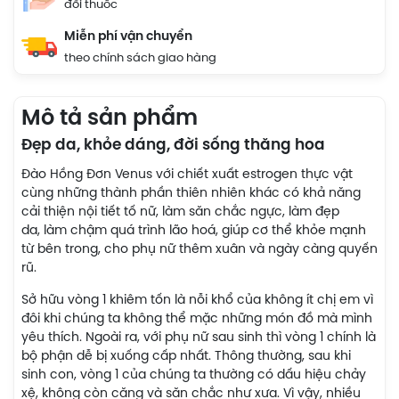
đổi thuốc
Miễn phí vận chuyển
theo chính sách giao hàng
Mô tả sản phẩm
Đẹp da, khỏe dáng, đời sống thăng hoa
Đào Hồng Đơn Venus với chiết xuất estrogen thực vật
cùng những thành phần thiên nhiên khác có khả năng
cải thiện nội tiết tố nữ, làm săn chắc ngực, làm đẹp
da, làm chậm quá trình lão hoá, giúp cơ thể khỏe mạnh
từ bên trong, cho phụ nữ thêm xuân và ngày càng quyến
rũ.
Sở hữu vòng 1 khiêm tốn là nỗi khổ của không ít chị em vì
đôi khi chúng ta không thể mặc những món đồ mà mình
yêu thích. Ngoài ra, với phụ nữ sau sinh thì vòng 1 chính là
bộ phận dễ bị xuống cấp nhất. Thông thường, sau khi
sinh con, vòng 1 của chúng ta thường có dấu hiệu chảy
xệ, không còn căng và săn chắc như xưa. Vì vậy, nhiều