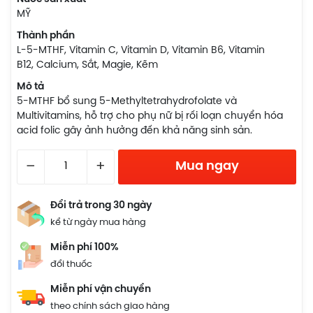
MỸ
Thành phần
L-5-MTHF, Vitamin C, Vitamin D, Vitamin B6, Vitamin
B12, Calcium, Sắt, Magie, Kẽm
Mô tả
5-MTHF bổ sung 5-Methyltetrahydrofolate và
Multivitamins, hỗ trợ cho phụ nữ bị rối loạn chuyển hóa
acid folic gây ảnh hưởng đến khả năng sinh sản.
–
+
Mua ngay
Đổi trả trong 30 ngày
kể từ ngày mua hàng
Miễn phí 100%
đổi thuốc
Miễn phí vận chuyển
theo chính sách giao hàng