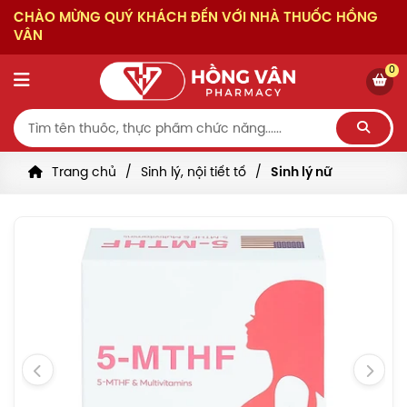
CHÀO MỪNG QUÝ KHÁCH ĐẾN VỚI NHÀ THUỐC HỒNG
VÂN
0
Trang chủ
Sinh lý, nội tiết tố
Sinh lý nữ