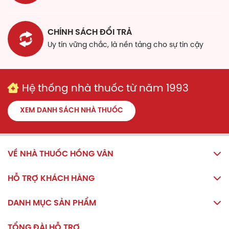
độ C, tránh ánh sáng.
Để xa tầm tay trẻ em.
CHÍNH SÁCH ĐỔI TRẢ
Uy tín vững chắc, là nền tảng cho sự tin cậy
Hệ thống nhà thuốc từ năm 1993
XEM DANH SÁCH NHÀ THUỐC
VỀ NHÀ THUỐC HỒNG VÂN
HỖ TRỢ KHÁCH HÀNG
DANH MỤC SẢN PHẨM
TỔNG ĐÀI HỖ TRỢ