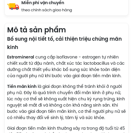
Miễn phí vận chuyển
theo chính sách giao hàng
Mô tả sản phẩm
Bổ sung nội tiết tố, cải thiện triệu chứng mãn
kinh
Estromineral
cung cấp isoflavone - estrogen tự nhiên
chiết xuất từ đậu nành, chất xúc tác lactobacillus và các
dưỡng chất thiết yếu khác bổ sung sức khỏe toàn diện
của người phụ nữ khi bước vào giai đoạn tiền mãn kinh.
Tiền mãn kinh
là giai đoạn không thể tránh khỏi ở người
phụ nữ. Đây là quá trình chuyển đổi mãn kinh ở phụ nữ,
lúc này cơ thể sẽ không xuất hiện chu kỳ rụng trứng, kinh
nguyệt sẽ mất đi và không còn khả năng sinh sản. Khi
bước vào giai đoạn tiền mãn kinh, cơ thể người phụ nữ sẽ
có nhiều thay đổi về sinh lý, tâm lý và sức khỏe.
Giai đoạn tiền mãn kinh thường xảy ra trong độ tuổi từ 45