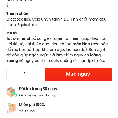
Nước sản xuất
Ý
Thành phần
Lactobacillus, Calcium, Vitamin D3, Tinh chất mầm đậu
nành, Equisetum
Mô tả
Estromineral
bổ sung estrogen tự nhiên, giúp điều hòa
nội tiết tố, cải thiện các triệu chứng
mãn kinh
(bốc hỏa,
đổ mồ hôi, hồi hộp, khô âm đạo, lão hóa da). Bên cạnh
đó còn giúp ngăn ngừa và làm giảm nguy cơ
loãng
xương
và nguy cơ tim mạch, chống rối loạn lipid máu.
–
+
Mua ngay
Đổi trả trong 30 ngày
kể từ ngày mua hàng
Miễn phí 100%
đổi thuốc