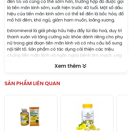
đến 55 và cũng có thể sớm hơn, trường hợp đó được gọi
là tiền mãn kinh sớm, xuất hiện trước 40 tuổi. Một số dấu
hiệu của tiền mãn kinh sớm có thể kể đến là bốc hỏa, đổ
mồ hôi đêm, khó ngủ, giảm ham muốn, loãng xương.
Estromineral là giải pháp hữu hiệu đẩy lùi lão hoá, duy trì
thanh xuân và tăng cường sức khỏe dành riêng cho phụ
nữ trong giai đoạn tiền mãn kinh và có nhu cầu bổ sung
nội tiết tố. Sản phẩm có tác dụng cải thiện các triệu
chứng tiền mãn kinh và ngăn ngừa bệnh tim mạch, ung
thư vú.
Xem thêm
Hỗ trợ tăng cường nội tiết tố
SẢN PHẨM LIÊN QUAN
Nội tiết tố hay còn gọi là
hormone estrogen
, giữ vai trò
vô cùng quan trọng đối với cơ thể người phụ nữ, nó có
tác dụng điều hoà sinh lý, quyết định các đặc điểm hình
thể và ảnh hưởng đến khả năng sinh sản. Phụ nữ càng
lớn tuổi thì lượng nội tiết tố càng giảm.
Estromineral chứa chiết xuất từ mầm đậu nành, là nguồn
cung cấp isoflavone dồi dào. Đây là một chất có cấu
trúc gần giống với hormone estrogen, hoạt động tương