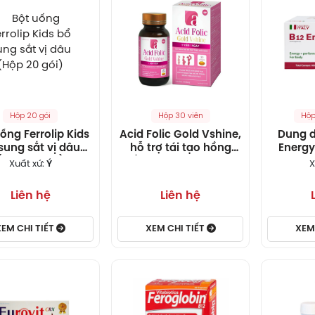
Hộp 20 gói
Hộp 30 viên
Hộp
ống Ferrolip Kids
Acid Folic Gold Vshine,
Dung d
sung sắt vị dâu
hỗ trợ tái tạo hồng
Energy
(Hộp 20 gói)
cầu, giúp giảm nguy
sung 
Xuất xứ:
Ý
X
cơ thiếu máu
vitamin 
(10
Liên hệ
Liên hệ
XEM CHI TIẾT
XEM CHI TIẾT
XEM