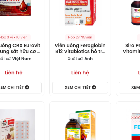
Hộp 3 vỉ x 10 viên
Hộp 2vỉ*15viên
uống CRX Eurovit
Viên uống Feroglobin
Siro P
sung sắt hữu cơ &
B12 Vitabiotics hỗ trợ
Vitami
acid folic
tăng khả năng tạo
sung
ất xứ:
Việt Nam
Xuất xứ:
Anh
máu, tăng cường sức
Vitamin
khỏe (30 viên)
Liên hệ
Liên hệ
XEM CHI TIẾT
XEM CHI TIẾT
XEM