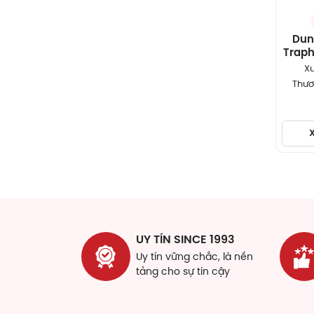
Dun
Traph
trợ đ
Xu
do th
Thươ
UY TÍN SINCE 1993
Uy tín vững chắc, là nền
tảng cho sự tin cậy