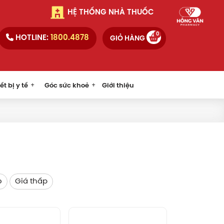
HỆ THỐNG NHÀ THUỐC
0
HOTLINE:
1800.4878
GIỎ HÀNG
ết bị y tế
Góc sức khoẻ
Giới thiệu
o
Giá thấp