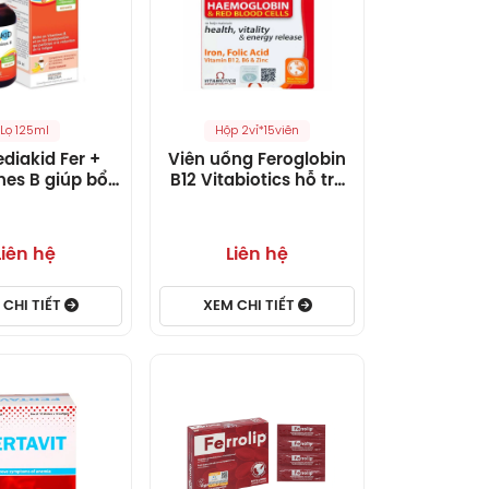
Lọ 125ml
Hộp 2vỉ*15viên
ediakid Fer +
Viên uống Feroglobin
nes B giúp bổ
B12 Vitabiotics hỗ trợ
 thảo mộc,
tăng khả năng tạo
, khoảng chất
máu, tăng cường sức
khỏe
Liên hệ
Liên hệ
 CHI TIẾT
XEM CHI TIẾT