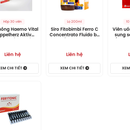
Hộp 30 viên
Lọ 200ml
10
uống Haemo Vital
Siro Fitobimbi Ferro C
Viên uố
ppelherz Aktiv
Concentrato Fluido bổ
sung s
ng chống thiếu
sung sắt, kẽm, vitamin
(Hộp 10
o thiếu sắt (2 vỉ
C cho cơ thể
x 15 viên)
Liên hệ
Liên hệ
XEM CHI TIẾT
XEM CHI TIẾT
XEM