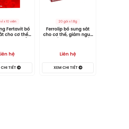
 vỉ x 10 viên
20 gói x 1.8g
ng Fertavit bổ
Ferrolip bổ sung sắt
ắt cho cơ thể
cho cơ thể, giảm nguy
 vỉ x 10 viên)
cơ thiếu máu do thiếu
sắt hộp 20 gói x 1.8g
Liên hệ
Liên hệ
 CHI TIẾT
XEM CHI TIẾT