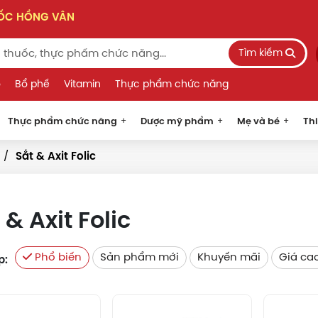
UỐC HỒNG VÂN
Tìm kiếm
o
Bổ phế
Vitamin
Thực phẩm chức năng
Thực phẩm chức năng
Dược mỹ phẩm
Mẹ và bé
Thi
Sắt & Axit Folic
 & Axit Folic
Phổ biến
Sản phẩm mới
Khuyến mãi
Giá ca
p: