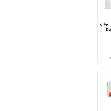
Viên 
Do
phò
máu d