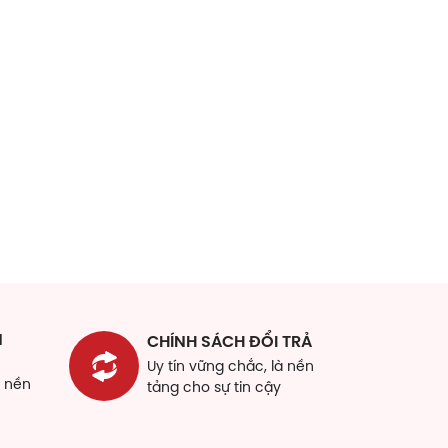
N
CHÍNH SÁCH ĐỔI TRẢ
Uy tín vững chắc, là nền
à nền
tảng cho sự tin cậy