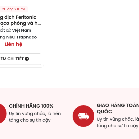
20 ống x 10ml
g dịch Feritonic
aco phòng và hỗ
iều trị thiếu máu
ất xứ:
Việt Nam
iếu sắt (20 ống x
ng hiệu:
Traphaco
10ml)
Liên hệ
XEM CHI TIẾT
GIAO HÀNG TOÀ
CHÍNH HÃNG 100%
QUỐC
Uy tín vững chắc, là nền
Uy tín vững chắc, l
tảng cho sự tin cậy
tảng cho sự tin cậy