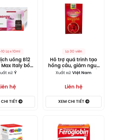
 10 Lọ x 10ml
Lọ 30 viên
ịch uống B12
Hỗ trợ quá trình tạo
 Max Italy bổ
hồng cầu, giảm nguy
acid amin và
cơ thiếu máu do thiếu
uất xứ:
Ý
Xuất xứ:
Việt Nam
B12 cho cơ thể
sắt Felicsol Gold
 lọ x 10ml)
Liên hệ
Liên hệ
 CHI TIẾT
XEM CHI TIẾT