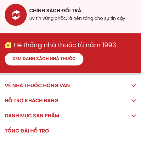
tờ hướng dẫn sử dụng.
CHÍNH SÁCH ĐỔI TRẢ
Tác dụng phụ
Uy tín vững chắc, là nền tảng cho sự tin cậy
Chưa có thông tin về tác dụng phụ của sản phẩm.
Lưu ý
Hệ thống nhà thuốc từ năm 1993
Không dùng sản phẩm này cho các bệnh nhân bị bất
tỉnh hoặc không thở được một cách tự nhiên.
XEM DANH SÁCH NHÀ THUỐC
Không nên sử dụng thiết bị này với:
Dung dịch chứa tinh dầu, chiết xuất thảo mộc
và dịch truyền.
VỀ NHÀ THUỐC HỒNG VÂN
Dung dịch aminophylline, papverine, platifillin,
diphenhydramine và các loại thuốc tương tự
HỖ TRỢ KHÁCH HÀNG
không thích hợp để xông.
DANH MỤC SẢN PHẨM
Bảo quản
TỔNG ĐÀI HỖ TRỢ
Nơi khô ráo, thoáng mát, tránh ánh sáng trực tiếp.