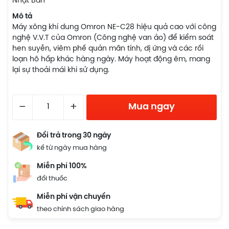
Nhật Bản
Mô tả
Máy xông khí dung Omron NE-C28 hiệu quả cao với công
nghệ V.V.T của Omron (Công nghệ van ảo) để kiểm soát
hen suyễn, viêm phế quản mãn tính, dị ứng và các rối
loạn hô hấp khác hàng ngày. Máy hoạt động êm, mang
lại sự thoải mái khi sử dụng.
–
+
Mua ngay
Đổi trả trong 30 ngày
kể từ ngày mua hàng
Miễn phí 100%
đổi thuốc
Miễn phí vận chuyển
theo chính sách giao hàng