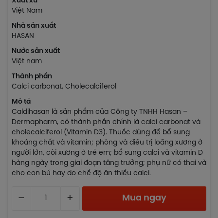
Xuất xứ
Việt Nam
Nhà sản xuất
HASAN
Nước sản xuất
Việt nam
Thành phần
Calci carbonat, Cholecalciferol
Mô tả
Caldihasan là sản phẩm của Công ty TNHH Hasan –
Dermapharm, có thành phần chính là calci carbonat và
cholecalciferol (Vitamin D3). Thuốc dùng để bổ sung
khoáng chất và vitamin; phòng và điều trị loãng xương ở
người lớn, còi xương ở trẻ em; bổ sung calci và vitamin D
hàng ngày trong giai đoạn tăng trưởng; phụ nữ có thai và
cho con bú hay do chế độ ăn thiếu calci.
–
+
Mua ngay