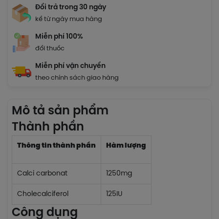
Đổi trả trong 30 ngày
kể từ ngày mua hàng
Miễn phí 100%
đổi thuốc
Miễn phí vận chuyển
theo chính sách giao hàng
Mô tả sản phẩm
Thành phần
Thông tin thành phần
Hàm lượng
Calci carbonat
1250mg
Cholecalciferol
125IU
Công dụng