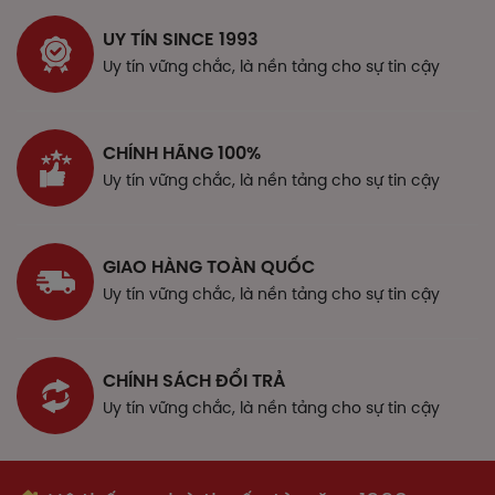
đổi tùy thuộc vào chế độ ăn uống và tình trạng ruột non.
Vitamin D giúp làm tăng khả năng hấp thu calci.
UY TÍN SINCE 1993
Phân bố và chuyển hóa
Uy tín vững chắc, là nền tảng cho sự tin cậy
99% lượng calci trong cơ thể được tập trung trong xương
và răng, 1% còn lại được phân bố trong dịch nội bào và
ngoại bào. Khoảng 50% nồng độ calci trong huyết tương
CHÍNH HÃNG 100%
ở dạng ion hóa có hoạt tính sinh lý; khoảng 5% tạo thành
Uy tín vững chắc, là nền tảng cho sự tin cậy
phức hợp với phosphat, citrat hoặc anion khác và 45%
còn lại được liên kết với protein, chủ yếu là albumin.
Thải trừ
GIAO HÀNG TOÀN QUỐC
Uy tín vững chắc, là nền tảng cho sự tin cậy
Lượng ion calci được thải qua nước tiểu phụ thuộc vào
độ lọc cầu thận và tái hấp thu ở ống thận, hơn 98% lượng
ion calci lọc qua cầu thận được tái hấp thu vào máu. Một
lượng calci đáng kể được thải trừ vào sữa trong thời kỳ
CHÍNH SÁCH ĐỔI TRẢ
cho con bú, một phần thải qua mồ hôi và qua phân.
Uy tín vững chắc, là nền tảng cho sự tin cậy
Cholecalciferol (Vitamin D3)
Hấp thu