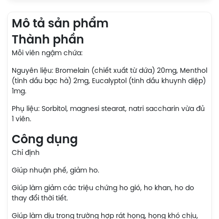
Mô tả sản phẩm
Thành phần
Mỗi viên ngậm chứa:
Nguyên liệu: Bromelain (chiết xuất từ dứa) 20mg, Menthol
(tinh dầu bạc hà) 2mg, Eucalyptol (tinh dầu khuynh diệp)
1mg.
Phụ liệu: Sorbitol, magnesi stearat, natri saccharin vừa đủ
1 viên.
Công dụng
Chỉ định
Giúp nhuận phế, giảm ho.
Giúp làm giảm các triệu chứng ho gió, ho khan, ho do
thay đổi thời tiết.
Giúp làm dịu trong trường hợp rát họng, họng khó chịu,