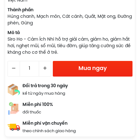
Việt Nam
Thành phần
Húng chanh, Mạch môn, Cát cánh, Quất, Mật ong, Đường
phèn, Gừng
Mô tả
Siro Ho - Cảm Ích Nhi hỗ trợ giải cảm, giảm ho, giảm hắt
hơi, nghẹt mũi, sổ mũi, tiêu đờm, giúp tăng cường sức đề
kháng cho cơ thể ở trẻ.
–
+
Mua ngay
Đổi trả trong 30 ngày
kể từ ngày mua hàng
Miễn phí 100%
đổi thuốc
Miễn phí vận chuyển
theo chính sách giao hàng