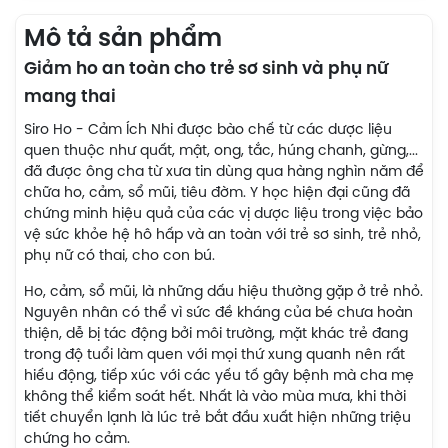
Mô tả sản phẩm
Giảm ho an toàn cho trẻ sơ sinh và phụ nữ
mang thai
Siro Ho - Cảm Ích Nhi được bào chế từ các dược liệu
quen thuộc như quất, mật, ong, tắc, húng chanh, gừng,...
đã được ông cha từ xưa tin dùng qua hàng nghìn năm để
chữa ho, cảm, sổ mũi, tiêu đờm. Y học hiện đại cũng đã
chứng minh hiệu quả của các vị dược liệu trong việc bảo
vệ sức khỏe hệ hô hấp và an toàn với trẻ sơ sinh, trẻ nhỏ,
phụ nữ có thai, cho con bú.
Ho, cảm, sổ mũi, là những dấu hiệu thường gặp ở trẻ nhỏ.
Nguyên nhân có thể vì sức đề kháng của bé chưa hoàn
thiện, dễ bị tác động bởi môi trường, mặt khác trẻ đang
trong độ tuổi làm quen với mọi thứ xung quanh nên rất
hiếu động, tiếp xúc với các yếu tố gây bệnh mà cha mẹ
không thể kiểm soát hết. Nhất là vào mùa mưa, khi thời
tiết chuyển lạnh là lúc trẻ bắt đầu xuất hiện những triệu
chứng ho cảm.