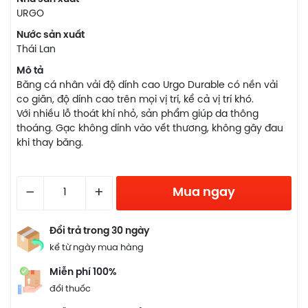
URGO
Nước sản xuất
Thái Lan
Mô tả
Băng cá nhân vải độ dính cao Urgo Durable có nền vải
co giãn, độ dính cao trên mọi vị trí, kể cả vị trí khó.
Với nhiều lỗ thoát khí nhỏ, sản phẩm giúp da thông
thoáng. Gạc không dính vào vết thương, không gây đau
khi thay băng.
–
+
Mua ngay
Đổi trả trong 30 ngày
kể từ ngày mua hàng
Miễn phí 100%
đổi thuốc