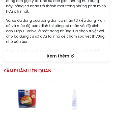
dùng đến gạc y tế. Nhờ sự đơn giản nhưng hữu dụng
này, băng cá nhân trở thành một trong những phát minh
hữu ích nhất.
Với sự đa dạng của băng dán cá nhân từ kiểu dáng, kích
cỡ và mức độ bám dính thì băng cá nhân vải độ dính
cao Urgo Durable là một trong những lựa chọn tuyệt vời
cho bộ dụng cụ sơ cứu tại nhà để chăm sóc vết thương
nhỏ của bạn.
Được làm bằng vải co giãn để tạo sự thoải mái và linh
Xem thêm
hoạt, những chiếc băng Urgo Durable có thể uốn cong
theo làn da khi bạn di chuyển, đồng thời có độ dính cao
trên mọi vị trí, kể cả vị trí khó. Bên trong băng dính có một
SẢN PHẨM LIÊN QUAN
lớp gạc màu trắng, phủ lớp lưới polyethylene không dính
vào vết thương khi chúng thấm máu và chất lỏng, giúp
thay băng nhẹ nhàng mà không gây đau đớn, ngăn ngừa
vết thương tái phát.
Ưu điểm nổi bật của băng cá nhân vải độ
dính cao Urgo Durable