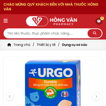
CHÀO MỪNG QUÝ KHÁCH ĐẾN VỚI NHÀ THUỐC HỒNG
VÂN
0
Trang chủ
Thiết bị y tế
Dụng cụ sơ cứu