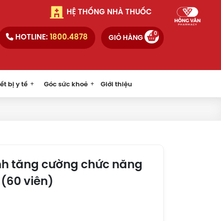
HỆ THỐNG NHÀ THUỐC
0
HOTLINE:
1800.4878
GIỎ HÀNG
ết bị y tế
Góc sức khoẻ
Giới thiệu
nh tăng cường chức năng
 (60 viên)