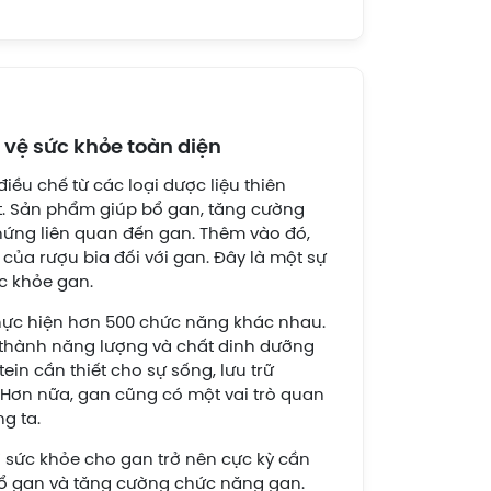
 vệ sức khỏe toàn diện
ều chế từ các loại dược liệu thiên
ất. Sản phẩm giúp bổ gan, tăng cường
chứng liên quan đến gan. Thêm vào đó,
của rượu bia đối với gan. Đây là một sự
c khỏe gan.
hực hiện hơn 500 chức năng khác nhau.
n thành năng lượng và chất dinh dưỡng
ein cần thiết cho sự sống, lưu trữ
. Hơn nữa, gan cũng có một vai trò quan
g ta.
ì sức khỏe cho gan trở nên cực kỳ cần
ổ
gan và tăng cường chức năng gan.