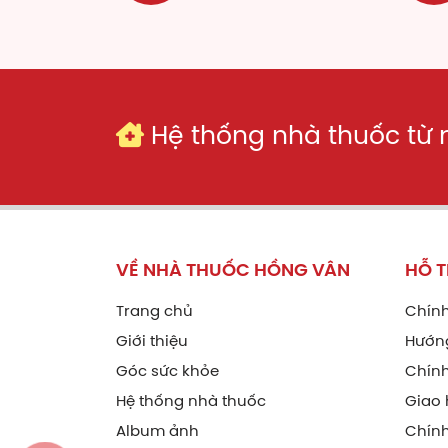
No
Ca
Mậ
Hệ thống nhà thuốc từ
Sà
Bạ
Kh
VỀ NHÀ THUỐC HỒNG VÂN
HỖ 
ca
Trang chủ
Chính
ca
Giới thiệu
Hướn
Góc sức khỏe
Chính
Cô
Hệ thống nhà thuốc
Giao 
Album ảnh
Chín