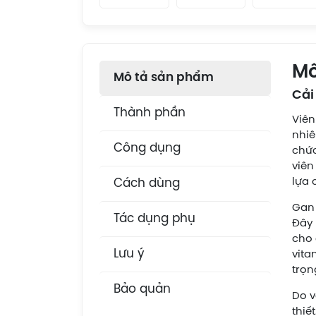
Mô
Mô tả sản phẩm
Cải
Thành phần
Viên
nhiê
Công dụng
chức
viên
lựa 
Cách dùng
Gan 
Tác dụng phụ
Đây 
cho 
Lưu ý
vita
trọn
Bảo quản
Do v
thiế