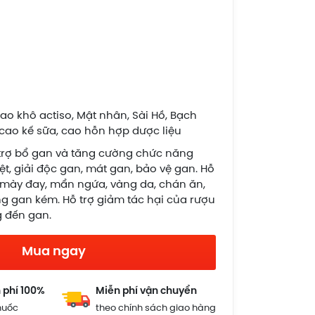
o khô actiso, Mật nhân, Sài Hồ, Bạch
cao kế sữa, cao hỗn hợp dược liệu
trợ bổ gan và tăng cường chức năng
ệt, giải độc gan, mát gan, bảo vệ gan. Hỗ
 mày đay, mẩn ngứa, vàng da, chán ăn,
g gan kém. Hỗ trợ giảm tác hại của rượu
g đến gan.
Mua ngay
 phí 100%
Miễn phí vận chuyển
huốc
theo chính sách giao hàng