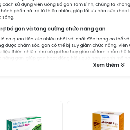
 cách sử dụng viên uống Bổ gan Tâm Bình, chúng ta không
thành phần hỗ trợ từ thiên nhiên, giúp tối ưu hóa sức khỏe 
 sống.
trợ bổ gan và tăng cường chức năng gan
là cơ quan tiếp xúc nhiều nhất với chất độc trong cơ thể và 
g được chăm sóc, gan có thể bị suy giảm chức năng. Viên
 liệu thiên nhiên như cà gai leo hay giảo cổ lam nhằm hỗ tr
 năng gan, giúp gan hoạt động hiệu quả hơn, mạnh mẽ hơn 
Xem thêm
trợ thanh nhiệt, giải độc gan, mát gan, bảo vệ gan
chịu trách nhiệm chính trong việc lọc chất độc cũng như c
n trong viên uống Bổ gan Tâm Bình, như cà gai leo và giảo 
t và giải độc cơ thể, đặc biệt là gan. Nhờ đó, viên uống này
hỏi gan, qua đó giữ cho gan luôn hoạt động ổn định.
trợ giảm triệu chứng do chức năng gan kém
gan không hoạt động hiệu quả, người bệnh có thể gặp phải
, vàng da, chán ăn và mệt mỏi. Bổ Gan Tâm Bình với các t