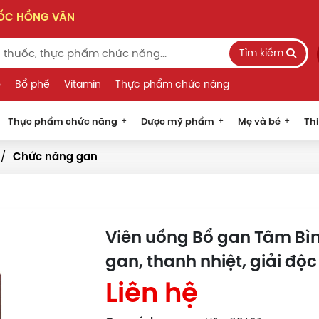
UỐC HỒNG VÂN
Tìm kiếm
o
Bổ phế
Vitamin
Thực phẩm chức năng
Thực phẩm chức năng
Dược mỹ phẩm
Mẹ và bé
Thi
Chức năng gan
Viên uống Bổ gan Tâm Bì
gan, thanh nhiệt, giải độc
Liên hệ