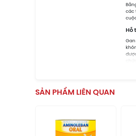
Bằng
các 
cuộc
Hỗ 
Gan 
khôn
dược
chức
Hỗ 
Gan 
nhiê
SẢN PHẨM LIÊN QUAN
nhiệ
ra k
Hỗ 
Khi 
ngứa