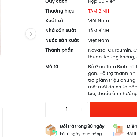
Quy cách
Hộp 60 Viên
Thương hiệu
TÂM BÌNH
Xuất xứ
Việt Nam
Nhà sản xuất
TÂM BÌNH
Nước sản xuất
Việt Nam
Thành phần
Novasol Curcumin, Ca
thược, Khúng khéng, 
Mô tả
Bổ Gan Tâm Bình hỗ 
gan. Hỗ trợ thanh nhi
trợ giảm triệu chứng
mệt mỏi do chức năn
bia, thuốc ảnh hưởn
–
+
Đổi trả trong 30 ngày
Miễn
kể từ ngày mua hàng
đổi t