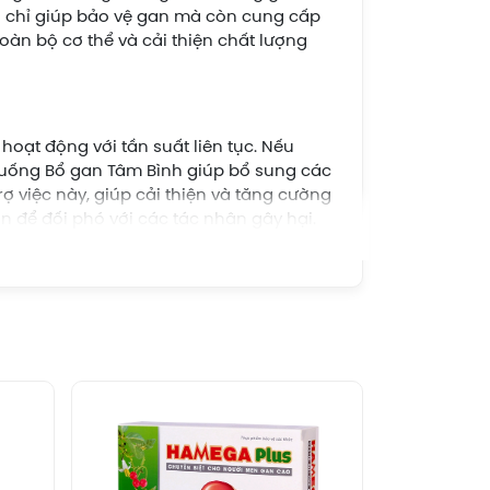
 chỉ giúp bảo vệ gan mà còn cung cấp
toàn bộ cơ thể và cải thiện chất lượng
hoạt động với tần suất liên tục. Nếu
 uống Bổ gan Tâm Bình giúp bổ sung các
ợ việc này, giúp cải thiện và tăng cường
để đối phó với các tác nhân gây hại.
hất thải khác từ máu. Thành phần tự
cổ lam, được biết đến với khả năng giảm
 có thể giúp loại bỏ chất cặn và chất độc
 một số triệu chứng như mề đay, mẩn
hành phần như diệp hạ châu và rau đắng