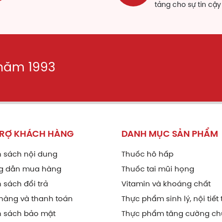
tảng cho sự tin cậy
vasol Curcumin
30mg
o khô actiso
30mg
t nhân
35mg
 năm 1993
i Hồ
55mg
ch thược
55mg
úng khéng
60mg
TRỢ KHÁCH HÀNG
DANH MỤC SẢN PHẨM
o kế sữa
60mg
 sách nội dung
Thuốc hô hấp
o hỗn hợp dược liệu
175mg
g dẫn mua hàng
Thuốc tai mũi họng
 sách đổi trả
Vitamin và khoáng chất
ng dụng
hàng và thanh toán
Thực phẩm sinh lý, nội tiết 
Bổ Gan Tâm Bình hỗ trợ bổ gan và tăng cường chức năng 
Hỗ trợ thanh nhiệt, giải độc gan, mát gan, bảo vệ gan.
h sách bảo mật
Thực phẩm tăng cường ch