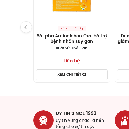
đất,
chức
Hỗ 
Hộp 10gói*50g
Rượu
Bột pha Aminoleban Oral hỗ trợ
Dun
gan 
bệnh nhân suy gan
giảm
tăng
Xuất xứ:
Thái Lan
độc 
Liên hệ
Công
phẩm
giá 
XEM CHI TIẾT
còn 
toàn
chức
hiệu
Th
UY TÍN SINCE 1993
Uy tín vững chắc, là nền
Th
tảng cho sự tin cậy