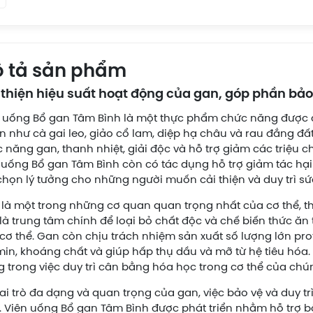
 tả sản phẩm
 thiện hiệu suất hoạt động của gan, góp phần bảo
 uống Bổ gan Tâm Bình là một thực phẩm chức năng được đi
n như cà gai leo, giảo cổ lam, diệp hạ châu và rau đắng đ
 năng gan, thanh nhiệt, giải độc và hỗ trợ giảm các triệu 
 uống Bổ gan Tâm Bình còn có tác dụng hỗ trợ giảm tác hại 
chọn lý tưởng cho những người muốn cải thiện và duy trì sứ
là một trong những cơ quan quan trọng nhất của cơ thể, t
là trung tâm chính để loại bỏ chất độc và chế biến thức ă
cơ thể. Gan còn chịu trách nhiệm sản xuất số lượng lớn prot
min, khoáng chất và giúp hấp thụ dầu và mỡ từ hệ tiêu hóa
g trong việc duy trì cân bằng hóa học trong cơ thể của chún
ai trò đa dạng và quan trọng của gan, việc bảo vệ và duy tr
t. Viên uống Bổ gan Tâm Bình được phát triển nhằm hỗ trợ b