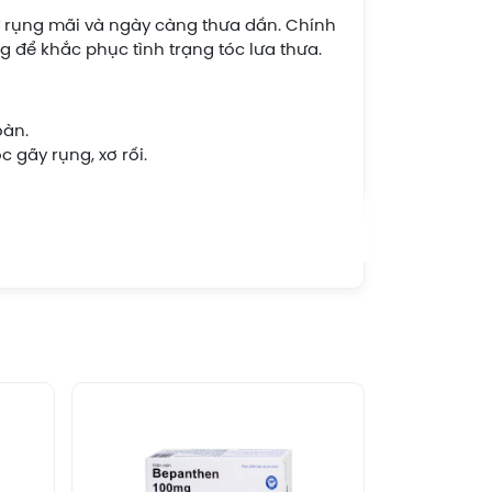
ứ rụng mãi và ngày càng thưa dần. Chính
g để khắc phục tình trạng tóc lưa thưa.
oàn.
c gãy rụng, xơ rối.