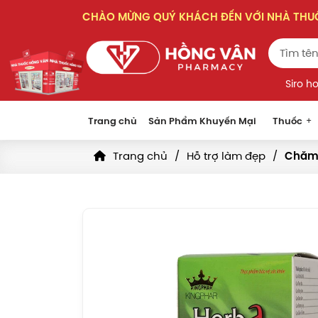
CHÀO MỪNG QUÝ KHÁCH ĐẾN VỚI NHÀ TH
Siro h
Trang chủ
Sản Phẩm Khuyến Mại
Thuốc
Trang chủ
Hỗ trợ làm đẹp
Chăm 