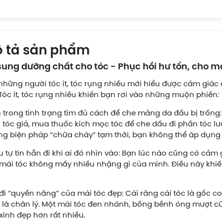
 tả sản phẩm
sung dưỡng chất cho tóc - Phục hồi hư tổn, cho m
những người tóc ít, tóc rụng nhiều mới hiểu được cảm giác đ
 Tóc ít, tóc rụng nhiều khiến bạn rơi vào những muộn phiền:
 trong tình trạng tìm đủ cách để che mảng da đầu bị trống
tóc giả, mua thuốc kích mọc tóc để che dấu đi phần tóc lư
g biện pháp “chữa cháy” tạm thời, bạn không thể áp dụng
u tự tin hẳn đi khi ai đó nhìn vào: Bạn lúc nào cũng có c
mái tóc không mấy nhiều nhặng gì của mình. Điều này khi
đi “quyền năng” của mái tóc đẹp: Cái răng cái tóc là gốc c
 là chân lý. Một mái tóc đen nhánh, bồng bềnh óng mượt cũn
xinh đẹp hơn rất nhiều.