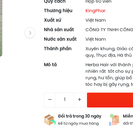
Quy cách
Hộp 60 viên
Thương hiệu
KingPhar
Xuất xứ
Việt Nam
Nhà sản xuất
CÔNG TY TNHH CÔNG
Nước sản xuất
Việt Nam
Thành phần
Xuyên khung, Giảo c
quy, Thục địa, Hà thủ
Mô tả
Herba Hair với thành
nhiên rất tốt cho sự 
rụng, hư tổn, giúp bổ 
tóc hay bị gãy rụng, t
–
+
Đổi trả trong 30 ngày
Miễn
kể từ ngày mua hàng
đổi t