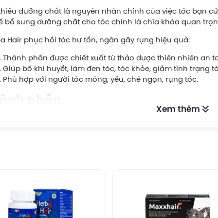
thiếu dưỡng chất là nguyên nhân chính của việc tóc bạn c
hế bổ sung dưỡng chất cho tóc chính là chìa khóa quan trọn
a Hair phục hồi tóc hư tổn, ngăn gãy rụng hiệu quả:
Thành phần được chiết xuất từ thảo dược thiên nhiên an t
Giúp bổ khí huyết, làm đen tóc, tóc khỏe, giảm tình trạng tó
Phù hợp với người tóc mỏng, yếu, chẻ ngọn, rụng tóc.
ành phần
Xem thêm
ông tin thành phần
Hàm lượng
yên khung
65mg
ảo cổ lam
65mg
ng đen
100mg
n sâm
65mg