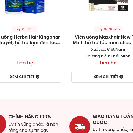
ơng quy
60mg
ục địa
100mg
Hộp 60 Viên
Hộp 3vỉ*10viên
 thủ ô đỏ
200mg
 uống Herba Hair Kingphar
Viên uống Maxxhair New 
huyết, hỗ trợ làm đen tóc
Minh hỗ trợ tóc mọc chắc
tamin H
2mg
(60 viên)
và giảm nguy cơ rụng t
Xuất xứ:
Việt Nam
Thương hiệu:
Thái Minh
a ong chúa
20mg
Liên hệ
Liên hệ
a Hair được bào chế từ những thành phần hoàn toàn từ thảo
n của tóc.
XEM CHI TIẾT
XEM CHI TIẾT
 Hà thủ ô đỏ 200mg
 y dùng hà thủ ô chữa thận suy, gan yếu, thần kinh suy nh
 dùng để làm đen tóc, kể cả những trường hợp tóc bạc sớ
 Thục địa 100mg
GIAO HÀNG TOÀ
CHÍNH HÃNG 100%
QUỐC
Uy tín vững chắc, là nền
 địa có công dụng tư âm, dưỡng huyết, bổ Can, ích Thận, íc
Uy tín vững chắc, l
tảng cho sự tin cậy