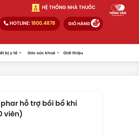
HỆ THỐNG NHÀ THUỐC
0
HOTLINE:
1800.4878
GIỎ HÀNG
ết bị y tế
Góc sức khoẻ
Giới thiệu
phar hỗ trợ bồi bổ khí
0 viên)