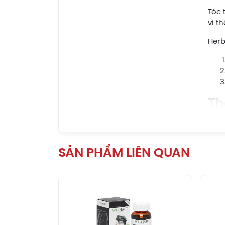
Tóc 
vì t
Herb
Th
Th
SẢN PHẨM LIÊN QUAN
Xu
Gi
Vừ
Đa