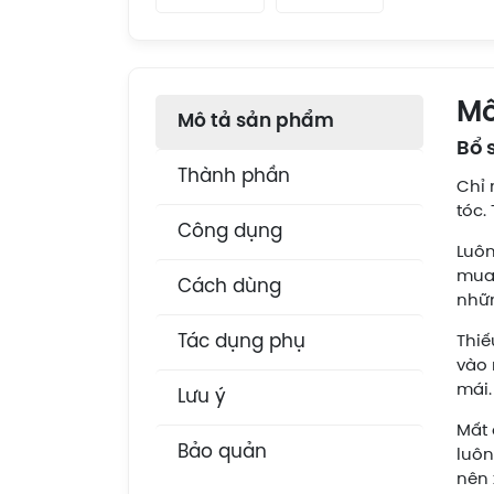
Mô
Mô tả sản phẩm
Bổ 
Thành phần
Chỉ 
tóc.
Công dụng
Luôn
mua 
Cách dùng
nhữn
Tác dụng phụ
Thiế
vào 
mái.
Lưu ý
Mất 
Bảo quản
luôn
nên 