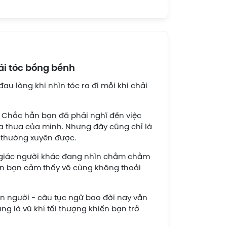
ái tóc bồng bềnh
au lòng khi nhìn tóc ra đi mỗi khi chải
: Chắc hẳn bạn đã phải nghĩ đến việc
a thưa của mình. Nhưng đây cũng chỉ là
 thường xuyên được.
ảm giác người khác đang nhìn chằm chằm
ến bạn cảm thấy vô cùng không thoải
on người - câu tục ngữ bao đời nay vẫn
g là vũ khí tối thượng khiến bạn trở