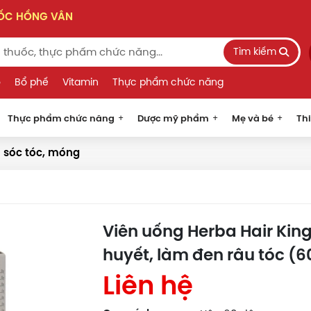
UỐC HỒNG VÂN
Tìm kiếm
o
Bổ phế
Vitamin
Thực phẩm chức năng
Thực phẩm chức năng
Dược mỹ phẩm
Mẹ và bé
Thi
sóc tóc, móng
Viên uống Herba Hair King
huyết, làm đen râu tóc (6
Liên hệ