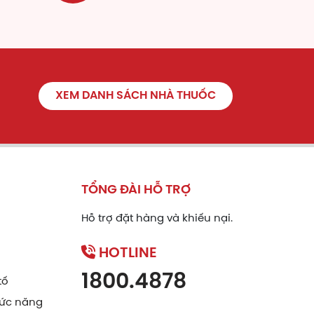
 đều.
XEM DANH SÁCH NHÀ THUỐC
huyết, điều huyết, quy thủ thiếu âm, thủ
.
táo, bổ ngũ tạng hư nhược, ích khí lực,
TỔNG ĐÀI HỖ TRỢ
Hỗ trợ đặt hàng và khiếu nại.
ấc ngủ và ngủ sâu. Cải thiện chức năng
HOTLINE
tăng sức đề kháng môi trường và ngăn
1800.4878
tố
ức năng