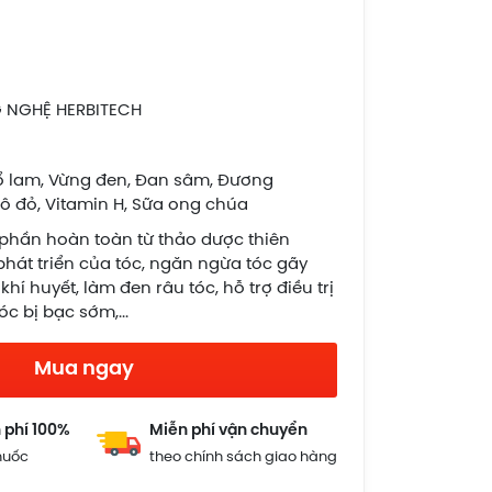
 NGHỆ HERBITECH
ổ lam, Vừng đen, Đan sâm, Đương
 ô đỏ, Vitamin H, Sữa ong chúa
 phần hoàn toàn từ thảo dược thiên
phát triển của tóc, ngăn ngừa tóc gãy
khí huyết, làm đen râu tóc, hỗ trợ điều trị
óc bị bạc sớm,...
Mua ngay
 phí 100%
Miễn phí vận chuyển
huốc
theo chính sách giao hàng