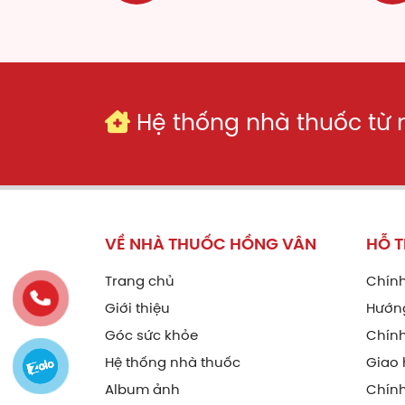
huyế
Cao
Đươn
Cao
Hệ thống nhà thuốc từ
Đan 
quyế
Cao
Vừng
bền 
VỀ NHÀ THUỐC HỒNG VÂN
HỖ 
Cao
Trang chủ
Chính
Có t
Giới thiệu
Hướn
của 
Góc sức khỏe
Chính
ngừa
Hệ thống nhà thuốc
Giao 
Cao
Album ảnh
Chín