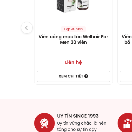
Đư
Th
Hộp 30 viên
Hà
Viên uống mọc tóc Welhair For
Viên
Men 30 viên
bổ 
Vi
Sữ
Liên hệ
Herb
triể
XEM CHI TIẾT
Cao
Đông
dụng
Cao
UY TÍN SINCE 1993
Uy tín vững chắc, là nền
Thục
tảng cho sự tin cậy