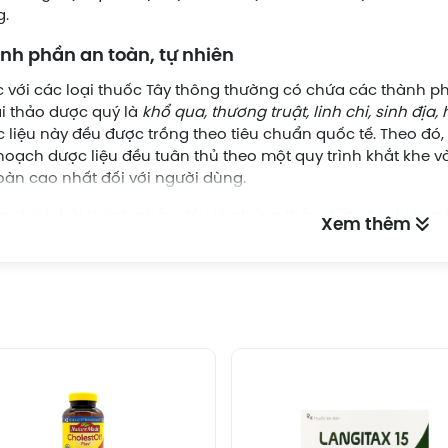
g.
nh phần an toàn, tự nhiên
 với các loại thuốc Tây thông thường có chứa các thành p
ại thảo dược quý là
khổ qua, thương truật, linh chi, sinh địa, 
 liệu này đều được trồng theo tiêu chuẩn quốc tế. Theo đó, 
hoạch dược liệu đều tuân thủ theo một quy trình khắt khe
oàn cao nhất đối với người dùng.
 chính bởi thành phần đều là những thảo dược tự nhiên nê
Xem thêm
hân thiện đối với sức khỏe. Do đó, bệnh nhân có thể yên tâ
lo lắng về vấn đề gây ra những tác dụng phụ đối với gan, t
trợ giảm nguy cơ biến chứng của bệnh tiểu đường
ết hợp giữa 7 loại thảo dược quý từ thiên nhiên có tác dụng
ipid trong máu. Trong đó, nổi bật chính là dây thìa canh và
ng
.
 chất phytonutrient và polypeptide-p có trong khổ qua gi
g khi đó, hoạt chất có trong dây thìa canh giúp làm giảm sự