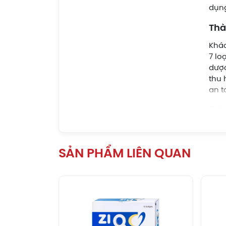
dụn
Thà
Khác
7 lo
dược
thu 
an t
Cũng
và t
cần 
Hỗ 
SẢN PHẨM LIÊN QUAN
Sự k
và l
đườ
Hoạt
Tron