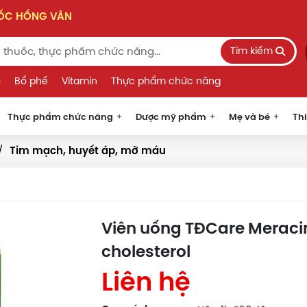
UỐC HỒNG VÂN
Tìm kiếm
o
Bổ phế
Vitamin
Thực phẩm chức năng
Thực phẩm chức năng
Dược mỹ phẩm
Mẹ và bé
Thi
Tim mạch, huyết áp, mỡ máu
Viên uống TĐCare Meraci
cholesterol
Liên hệ