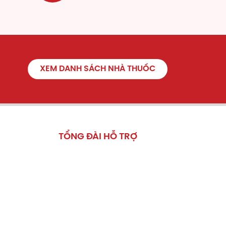
guyễn
. Với hệ thống nhà máy sản xuất
 lớn đạt tiêu chuẩn; đội ngũ cán bộ
cải tiến phương thức sản xuất, Gia
ượng cao cho người tiêu dùng trên toàn
XEM DANH SÁCH NHÀ THUỐC
TỔNG ĐÀI HỖ TRỢ
Hỗ trợ đặt hàng và khiếu nại.
HOTLINE
1800.4878
tố
ức năng