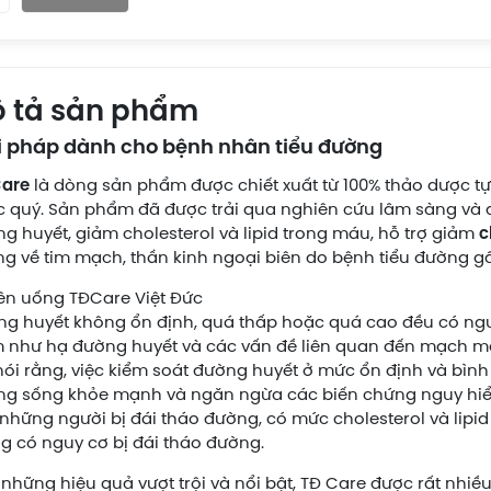
 tả sản phẩm
i pháp dành cho bệnh nhân tiểu đường
Care
là dòng sản phẩm được chiết xuất từ 100% thảo dược tự 
 quý. Sản phẩm đã được trải qua nghiên cứu lâm sàng và 
g huyết, giảm cholesterol và lipid trong máu, hỗ trợ giảm
c
g về tim mạch, thần kinh ngoại biên do bệnh tiểu đường gâ
g huyết không ổn định, quá thấp hoặc quá cao đều có ng
 như hạ đường huyết và các vấn đề liên quan đến mạch máu
nói rằng, việc kiểm soát đường huyết ở mức ổn định và bìn
g sống khỏe mạnh và ngăn ngừa các biến chứng nguy hiể
những người bị đái tháo đường, có mức cholesterol và lipi
g có nguy cơ bị đái tháo đường.
những hiệu quả vượt trội và nổi bật, TĐ Care được rất nhiề