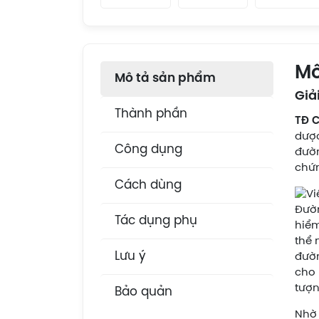
Mô
Mô tả sản phẩm
Giả
Thành phần
TĐ 
dược
Công dụng
đườn
chứn
Cách dùng
Đườn
Tác dụng phụ
hiểm
thể 
Lưu ý
đườn
cho 
tượn
Bảo quản
Nhờ 