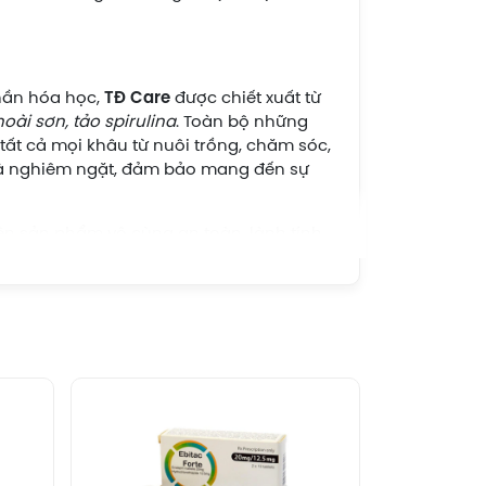
hần hóa học,
TĐ Care
được chiết xuất từ
hoài sơn, tảo spirulina
. Toàn bộ những
tất cả mọi khâu từ nuôi trồng, chăm sóc,
 và nghiêm ngặt, đảm bảo mang đến sự
n sản phẩm vô cùng an toàn, lành tính
m sử dụng trong thời gian dài mà không
hận.
 trên tim mạch
 hỗ trợ hạ đường huyết, giảm cholesterol
 khổ qua - khắc tinh của căn
bệnh tiểu
úp làm giảm lượng đường ở trong máu.
 hấp thụ glucose ở trong ruột, tăng