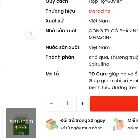
Quy cách
Hộp 1lọ*60viên
Thương hiệu
Meracine
Xuất xứ
Việt Nam
Nhà sản xuất
CÔNG TY CỔ PHẦN N
MERACINE
Nước sản xuất
Việt Nam
Thành phần
Khổ qua, Thương truật
Spirulina
Mô tả
TĐ Care
giúp hạ và ổ
Giúp giảm chỉ số HbA
bệnh tiểu đường trên
–
+
Đổi trả trong 30 ngày
Miễn
Xem thêm
3 ảnh
kể từ ngày mua hàng
đổi t