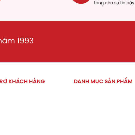
tảng cho sự tin cậy
Care
được sản xuất bởi
Công ty Cổ phần Dược phẩm Gia N
 kín được trang bị dây chuyền máy móc hiện đại, công suất
 viên giàu kinh nghiệm, không ngừng nghiên cứu, sáng tạo 
ễn đã và đang đưa ra thị trường các dòng sản phẩm chất l
.
 năm 1993
ành phần
ông tin thành phần
Hàm lượng
ổ qua
3g
TRỢ KHÁCH HÀNG
DANH MỤC SẢN PHẨM
ương truật
1g
 sách nội dung
Thuốc hô hấp
g dẫn mua hàng
Thuốc tai mũi họng
h chi
0.3g
 sách đổi trả
Vitamin và khoáng chất
nh Địa
03g
hàng và thanh toán
Thực phẩm sinh lý, nội tiết 
ài Sơn
0.2g
h sách bảo mật
Thực phẩm tăng cường ch