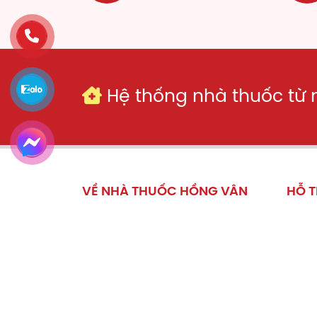
TĐ 
khép
nhân
Nguy
quốc
Hệ thống nhà thuốc từ
Th
Th
Kh
VỀ NHÀ THUỐC HỒNG VÂN
HỖ 
Th
Trang chủ
Chính
Giới thiệu
Hướn
Lin
Góc sức khỏe
Chính
Si
Hệ thống nhà thuốc
Giao 
Ho
Album ảnh
Chín