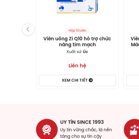
cườn
giúp
nhữn
Khôn
Hộp 10viên
chất
Viên uống Zi Q10 hỗ trợ chức
Viê
chốn
năng tim mạch
Máu
(NGF
Pl
Xuất xứ:
Úc
TĐ 
Liên hệ
TĐ C
biến
XEM CHI TIẾT
Theo
Toàn
bệnh
Theo
UY TÍN SINCE 1993
xuốn
cũng
Uy tín vững chắc, là nền
thần
tảng cho sự tin cậy