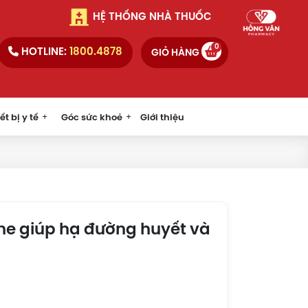
HỆ THỐNG NHÀ THUỐC
0
HOTLINE:
1800.4878
GIỎ HÀNG
ết bị y tế
Góc sức khoẻ
Giới thiệu
ne giúp hạ đường huyết và