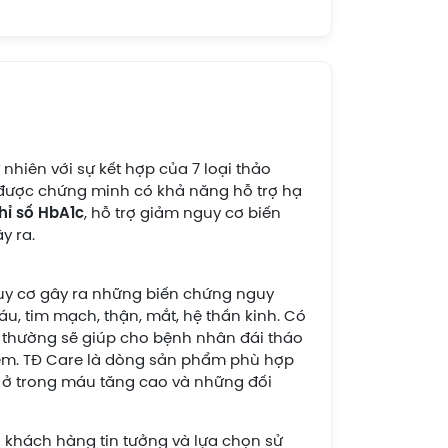
nhiên với sự kết hợp của 7 loại thảo
được chứng minh có khả năng hỗ trợ hạ
hỉ số HbA1c
, hỗ trợ giảm nguy cơ biến
y ra.
uy cơ gây ra những biến chứng nguy
, tim mạch, thận, mắt, hệ thần kinh. Có
h thường sẽ giúp cho bệnh nhân đái tháo
m. TĐ Care là dòng sản phẩm phù hợp
d ở trong máu tăng cao và những đối
u khách hàng tin tưởng và lựa chọn sử