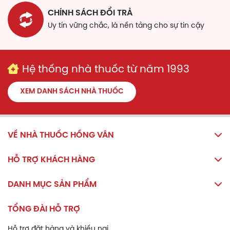
CHÍNH SÁCH ĐỔI TRẢ
Bảo quản
Uy tín vững chắc, là nền tảng cho sự tin cậy
Bảo quản Probio-5 ở những nơi khô thoáng.
Không để ánh mặt trời chiếu trực tiếp vào Probio-5.
Để Probio-5 ở vị trí có nhiệt độ dưới 30 độ C.
Hệ thống nhà thuốc từ năm 1993
Không để Probio-5 ở những nơi trẻ em với tới được.
XEM DANH SÁCH NHÀ THUỐC
VỀ NHÀ THUỐC HỒNG VÂN
HỖ TRỢ KHÁCH HÀNG
DANH MỤC SẢN PHẨM
TỔNG ĐÀI HỖ TRỢ
Hỗ trợ đặt hàng và khiếu nại.