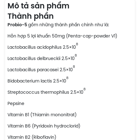
Mô tả sản phẩm
Thành phần
Probio-5
gồm những thành phần chính như là:
Hỗn hợp 5 lợi khuẩn 50mg (Penta-cap-powder V1)
8
Lactobacillus acidophilus 2.5×10
8
Lactobacillus delbrueckii 2.5×10
8
Lactobacillus paracasei 2.5×10
8
Bi­dobacterium lactis 2.5×10
8
Streptococcus thermophilus 2.5×10
Pepsine
Vitamin B1 (Thiamin mononitrat)
Vitamin B6 (Pyridoxin hydroclorid)
Vitamin B2 (Riboflavin)