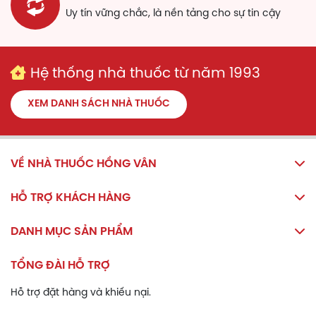
Lactobacillus Reuteri
Uy tín vững chắc, là nền tảng cho sự tin cậy
Lactobacillus Salivarius
Bifidobacterium Breve
Bifidobacterium Animalis
Bifidobacterium Lactis
Hệ thống nhà thuốc từ năm 1993
Bifidobacterium Longum
Bifidobacterium Bifidum
XEM DANH SÁCH NHÀ THUỐC
Tá dược: Dầu hướng dương, dầu dừa phân đoạn, Silicon
Dioxide
VỀ NHÀ THUỐC HỒNG VÂN
Công dụng
HỖ TRỢ KHÁCH HÀNG
- Giúp bổ sung 10 chủng lợi khuẩn hỗ trợ cải thiện hệ vi
sinh đường ruột.
DANH MỤC SẢN PHẨM
- Hỗ trợ giảm triệu chứng rối loạn tiêu hoá do loạn khuẩn
đường ruột.
TỔNG ĐÀI HỖ TRỢ
- Hỗ trợ tăng cường sức đề kháng cho cơ thể.
Hỗ trợ đặt hàng và khiếu nại.