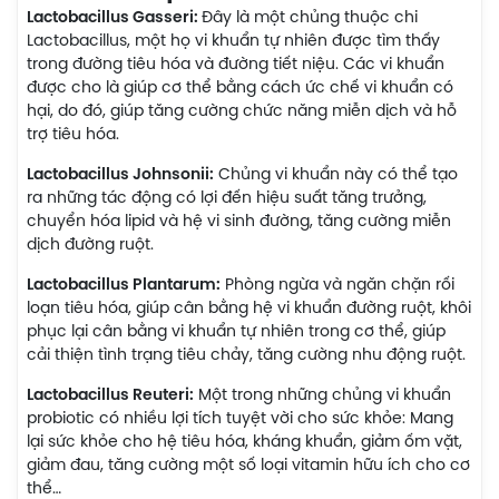
Lactobacillus Gasseri:
Đây là một chủng thuộc chi
Lactobacillus, một họ vi khuẩn tự nhiên được tìm thấy
trong đường tiêu hóa và đường tiết niệu. Các vi khuẩn
được cho là giúp cơ thể bằng cách ức chế vi khuẩn có
hại, do đó, giúp tăng cường chức năng miễn dịch và hỗ
trợ tiêu hóa.
Lactobacillus Johnsonii:
Chủng vi khuẩn này có thể tạo
ra những tác động có lợi đến hiệu suất tăng trưởng,
chuyển hóa lipid và hệ vi sinh đường, tăng cường miễn
dịch đường ruột.
Lactobacillus Plantarum:
Phòng ngừa và ngăn chặn rối
loạn tiêu hóa, giúp cân bằng hệ vi khuẩn đường ruột, khôi
phục lại cân bằng vi khuẩn tự nhiên trong cơ thể, giúp
cải thiện tình trạng tiêu chảy, tăng cường nhu động ruột.
Lactobacillus Reuteri:
Một trong những chủng vi khuẩn
probiotic có nhiều lợi tích tuyệt vời cho sức khỏe: Mang
lại sức khỏe cho hệ tiêu hóa, kháng khuẩn, giảm ốm vặt,
giảm đau, tăng cường một số loại vitamin hữu ích cho cơ
thể…