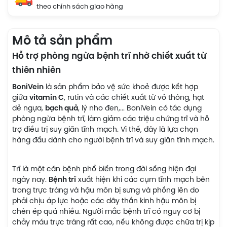
theo chính sách giao hàng
Mô tả sản phẩm
Hỗ trợ phòng ngừa bệnh trĩ nhờ chiết xuất từ
thiên nhiên
BoniVein
là sản phẩm bảo vệ sức khoẻ được kết hợp
giữa
vitamin C
, rutin và các chiết xuất từ vỏ thông, hạt
dẻ ngựa,
bạch quả
, lý nho đen,... BoniVein có tác dụng
phòng ngừa bệnh trĩ, làm giảm các triệu chứng trĩ và hỗ
trợ điều trị suy giãn tĩnh mạch. Vì thế, đây là lựa chọn
hàng đầu dành cho người bệnh trĩ và suy giãn tĩnh mạch.
Trĩ là một căn bệnh phổ biến trong đời sống hiện đại
ngày nay.
Bệnh trĩ
xuất hiện khi các cụm tĩnh mạch bên
trong trực tràng và hậu môn bị sưng và phồng lên do
phải chịu áp lực hoặc các dây thần kinh hậu môn bị
chèn ép quá nhiều. Người mắc bệnh trĩ có nguy cơ bị
chảy máu trực tràng rất cao, nếu không được chữa trị kịp