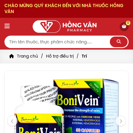
CHÀO MỪNG QUÝ KHÁCH ĐẾN VỚI NHÀ THUỐC HỒNG
VÂN
0
Trang chủ
Hỗ trợ điều trị
Trĩ