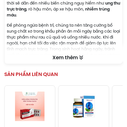
thời sẽ dẫn đến nhiều biến chứng nguy hiểm như
ung thư
trực tràng
, rò hậu môn, áp xe hậu môn,
nhiễm trùng
máu
.
Để phòng ngừa bệnh trĩ, chúng ta nên tăng cường bổ
sung chất xơ trong khẩu phần ăn mỗi ngày bằng các loại
thực phẩm như rau củ quả và uống nhiều nước. Khi đi
ngoài, hạn chế tối đa việc rặn mạnh để giảm áp lực lên
tĩnh mạch trực tràng. Trong sinh hoạt hằng ngày, tránh
ngồi lâu và tăng cường vận động, tập thể dục nhẹ nhàng
Xem thêm
để tránh cho bệnh trĩ tiến triển nặng hơn.
BoniVein là sản phẩm phù hợp sử dụng cho những người
SẢN PHẨM LIÊN QUAN
đang bị bệnh trĩ hoặc bị suy giãn tĩnh mạch. Sản phẩm
được bào chế từ các thành phần thiên nhiên nên vô
cùng an toàn cho sức khỏe người dùng.
Phòng ngừa, hỗ trợ giảm các triệu chứng của
bệnh trĩ
Để có thể làm giảm nguy cơ mắc bệnh trĩ, chúng ta cần
bảo vệ hệ thống mạch máu trong cơ thể mình, đặc biệt