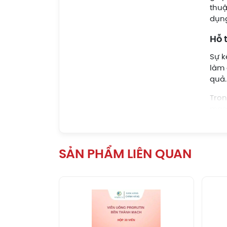
thuậ
dụng
Hỗ 
Sự k
làm 
quả.
Tron
mao 
chứn
Bên 
làm 
SẢN PHẨM LIÊN QUAN
thực
hồi 
Giả
Ngoà
nhuậ