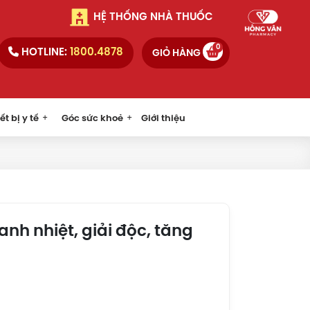
HỆ THỐNG NHÀ THUỐC
0
HOTLINE:
1800.4878
GIỎ HÀNG
ết bị y tế
Góc sức khoẻ
Giới thiệu
anh nhiệt, giải độc, tăng