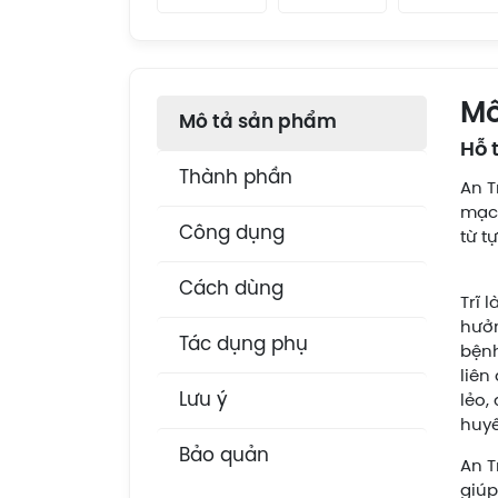
Mô
Mô tả sản phẩm
Hỗ 
Thành phần
An T
mạch
Công dụng
từ t
Cách dùng
Trĩ 
hưởn
Tác dụng phụ
bệnh
liên
Lưu ý
lẻo,
huyế
Bảo quản
An T
giúp