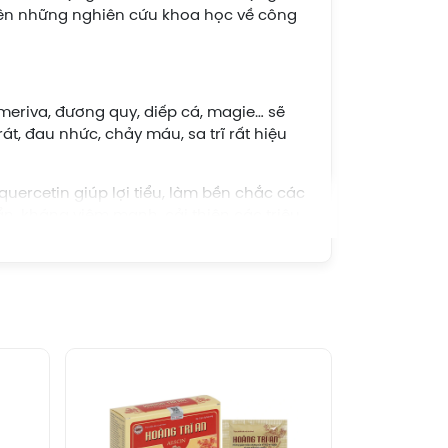
rên những nghiên cứu khoa học về công
 meriva, đương quy, diếp cá, magie… sẽ
t, đau nhức, chảy máu, sa trĩ rất hiệu
quercetin giúp lợi tiểu, làm bền chắc các
, kháng viêm mạnh, cải thiện các triệu
g viêm, tăng cường nồng độ oxy hóa,
. Meriva chính là một loại kháng sinh
chất khác trong việc kháng viêm và phục
Trĩ Vương còn giúp người bệnh giảm
 có trong các thành phần như rutin,