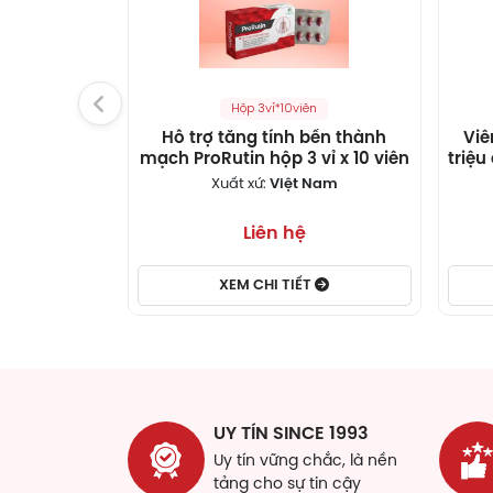
đươn
Theo
vững
Ngoà
Hộp 3vỉ*10viên
huyế
Hỗ trợ tăng tính bền thành
Viê
mạch ProRutin hộp 3 vỉ x 10 viên
triệu
An 
Xuất xứ:
Việt Nam
Thàn
Liên hệ
lành
bệnh
trợ 
XEM CHI TIẾT
học 
lắng
An T
thàn
từ t
UY TÍN SINCE 1993
cứu,
Uy tín vững chắc, là nền
hóa 
tảng cho sự tin cậy