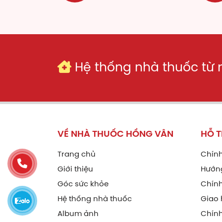
Th
Thà
Th
Hệ thống nhà thuốc từ
Ma
Me
Rut
VỀ NHÀ THUỐC HỒNG VÂN
HỖ 
Đư
Trang chủ
Chính
Di
Giới thiệu
Hướn
Cao 
Góc sức khỏe
Chính
hoạt
Hệ thống nhà thuốc
Giao 
Album ảnh
Chín