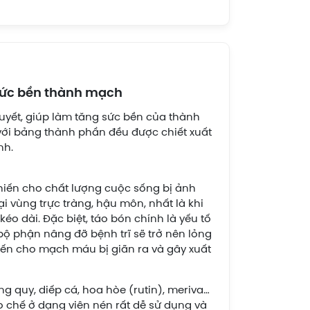
g sức bền thành mạch
 huyết, giúp làm tăng sức bền của thành
, với bảng thành phần đều được chiết xuất
nh.
hiến cho chất lượng cuộc sống bị ảnh
i vùng trực tràng, hậu môn, nhất là khi
éo dài. Đặc biệt, táo bón chính là yếu tố
 bộ phận nâng đỡ bệnh trĩ sẽ trở nên lỏng
hiến cho mạch máu bị giãn ra và gây xuất
ng quy, diếp cá, hoa hòe (rutin), meriva…
o chế ở dạng viên nén rất dễ sử dụng và