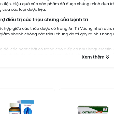
n tiện. Hiệu quả của sản phẩm đã được chứng minh dựa t
 của các loại dược liệu.
trợ điều trị các triệu chứng của bệnh trĩ
ết hợp giữa các thảo dược có trong An Trĩ Vương như rutin,
giảm nhanh chóng các triệu chứng do trĩ gây ra như nóng rá
g đó, các hoạt chất có trong cao diếp cá như isoquercetin, 
mạch. Hoạt chất decanonyl acetaldehyde giúp kháng khuẩn
Xem thêm
g của trĩ rất hiệu quả.
cạnh đó, sự có mặt của thành phần meriva cũng giúp khán
lành thương tổn và giúp cho các mạch máu được khỏe mạnh
 vật mang lại hiệu quả cao gấp nhiều lần so với các hoạt 
sự thương tổn do trĩ gây ra.
m nhuận tràng, phòng ngừa táo bón
i khả năng làm thuyên giảm các triệu chứng bệnh trĩ, An 
n tràng và phòng ngừa táo bón hiệu quả nhờ vào hoạt chất