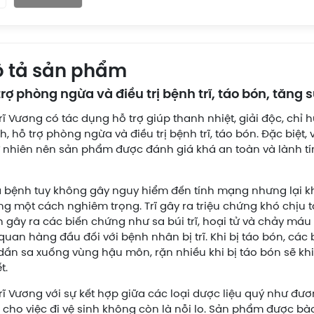
 tả sản phẩm
trợ phòng ngừa và điều trị bệnh trĩ, táo bón, tăn
rĩ Vương có tác dụng hỗ trợ giúp thanh nhiệt, giải độc, chỉ
, hỗ trợ phòng ngừa và điều trị bệnh trĩ, táo bón. Đặc biệt
ự nhiên nên sản phẩm được đánh giá khá an toàn và lành tí
là bệnh tuy không gây nguy hiểm đến tính mạng nhưng lại k
g một cách nghiêm trọng. Trĩ gây ra triệu chứng khó chịu tạ
 gây ra các biến chứng như sa búi trĩ, hoại tử và chảy máu k
 quan hàng đầu đối với bệnh nhân bị trĩ. Khi bị táo bón, các
 dần sa xuống vùng hậu môn, rặn nhiều khi bị táo bón sẽ k
t.
rĩ Vương với sự kết hợp giữa các loại dược liệu quý như đươ
 cho việc đi vệ sinh không còn là nỗi lo. Sản phẩm được bà