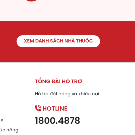
XEM DANH SÁCH NHÀ THUỐC
TỔNG ĐÀI HỖ TRỢ
Hỗ trợ đặt hàng và khiếu nại.
HOTLINE
 mạch, kháng viêm, kháng khuẩn, ức chế
áo bón.
1800.4878
tố
ức năng