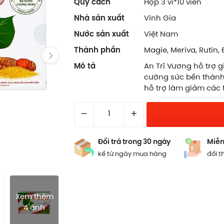
Quy cách
Hộp 3 vỉ*10 viên
Nhà sản xuất
Vinh Gia
Nước sản xuất
Việt Nam
Thành phần
Magie, Meriva, Rutin,
Mô tả
An Trĩ Vương hỗ trợ g
cường sức bền thành
hỗ trợ làm giảm các t
–
+
Đổi trả trong 30 ngày
Miễn
kể từ ngày mua hàng
đổi t
Xem thêm
4 ảnh