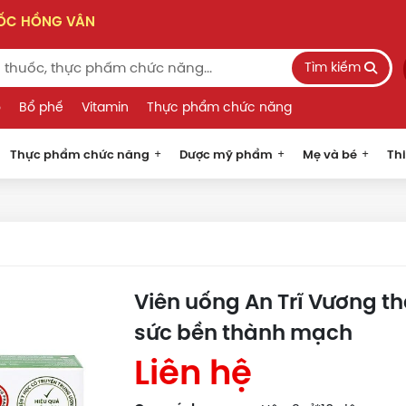
UỐC HỒNG VÂN
Tìm kiếm
o
Bổ phế
Vitamin
Thực phẩm chức năng
Thực phẩm chức năng
Dược mỹ phẩm
Mẹ và bé
Thi
Viên uống An Trĩ Vương th
sức bền thành mạch
Liên hệ