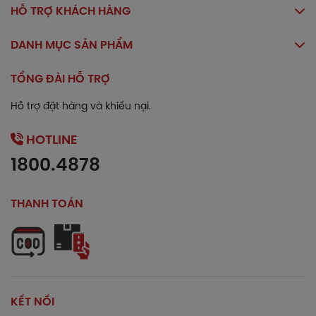
HỖ TRỢ KHÁCH HÀNG
Bệnh nhân nên báo cho bác sĩ hoặc dược sĩ danh
sách những thuốc và các thực phẩm chức năng bạn
DANH MỤC SẢN PHẨM
đang sử dụng. Không nên dùng hay tăng giảm liều
lượng của thuốc mà không có sự hướng dẫn của bác
TỔNG ĐÀI HỖ TRỢ
sĩ.
Hỗ trợ đặt hàng và khiếu nại.
Bảo quản
HOTLINE
Để nơi mát, tránh ánh sáng, nhiệt độ dưới 30⁰C.
1800.4878
Để xa tầm tay trẻ em, đọc kỹ hướng dẫn sử dụng trước
khi dùng.
THANH TOÁN
Mọi thông tin trên đây chỉ mang tính chất tham khảo. Việc sử dụng
thuốc phải tuân theo hướng dẫn của bác sĩ chuyên môn.
KẾT NỐI