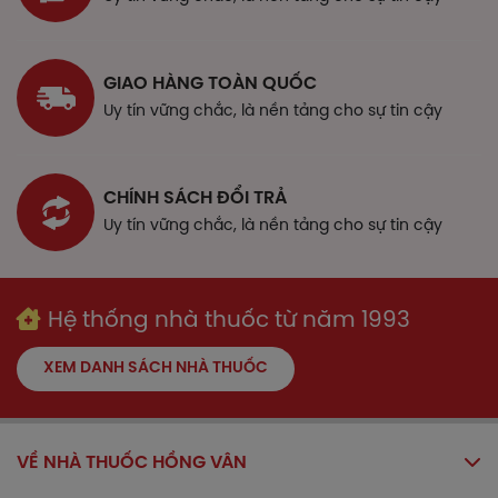
hợp sau:
Có tiền sử mẫn cảm với bất kỳ thành phần nào của
GIAO HÀNG TOÀN QUỐC
thuốc.
Uy tín vững chắc, là nền tảng cho sự tin cậy
Thận trọng khi sử dụng
Chưa có dữ liệu.
CHÍNH SÁCH ĐỔI TRẢ
Ảnh hưởng của thuốc lên khả năng lái xe và
Uy tín vững chắc, là nền tảng cho sự tin cậy
vận hành máy móc
Chưa có dữ liệu.
Sử dụng thuốc cho phụ nữ trong thời kỳ
Hệ thống nhà thuốc từ năm 1993
mang thai và cho con bú
XEM DANH SÁCH NHÀ THUỐC
Chưa có dữ liệu.
Tương tác thuốc
VỀ NHÀ THUỐC HỒNG VÂN
Tương tác thuốc có thể ảnh hưởng đến hoạt động
của thuốc hoặc gây ra các tác dụng phụ.