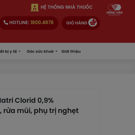
HỆ THỐNG NHÀ THUỐC
0
HOTLINE:
1800.4878
GIỎ HÀNG
ết bị y tế
Góc sức khoẻ
Giới thiệu
tri Clorid 0,9%
 rửa mũi, phụ trị nghẹt