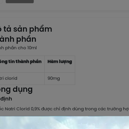
 tả sản phẩm
ành phần
nh phần cho 10ml
ông tin thành phần
Hàm lượng
ri clorid
90mg
ng dụng
 định
c Natri Clorid 0,9% được chỉ định dùng trong các trường hợ
Rửa mắt;
Rửa mũi;