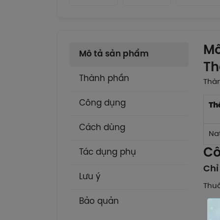
Mô
Mô tả sản phẩm
Th
Thành phần
Thà
Công dụng
Th
Cách dùng
Nat
Cô
Tác dụng phụ
Chỉ
Lưu ý
Thuố
Bảo quản