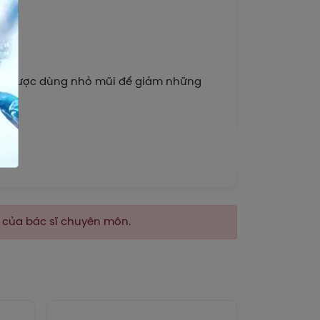
t và được dùng nhỏ mũi để giảm những
n của bác sĩ chuyên môn.
ụ thể tùy thuộc vào thể trạng và mức độ