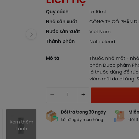
Quy cách
Lọ 10ml
Nhà sản xuất
CÔNG TY CỔ PHẦN D
Nước sản xuất
Việt Nam
Thành phần
Natri clorid
Mô tả
Thuốc nhỏ mắt - nhỏ 
phần Dược phẩm Phar
là thuốc dùng để rửa 
viêm mũi do dị ứng. 
–
+
Đổi trả trong 30 ngày
Miễn
kể từ ngày mua hàng
đổi t
Xem thêm
1 ảnh