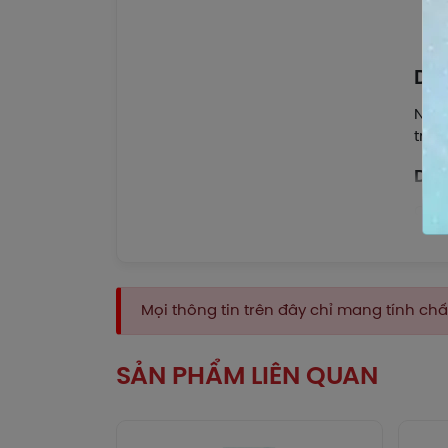
Dượ
Natr
triệ
Dượ
Chưa
Cá
Các
Mọi thông tin trên đây chỉ mang tính c
Dung
Liề
SẢN PHẨM LIÊN QUAN
Liều
Lưu 