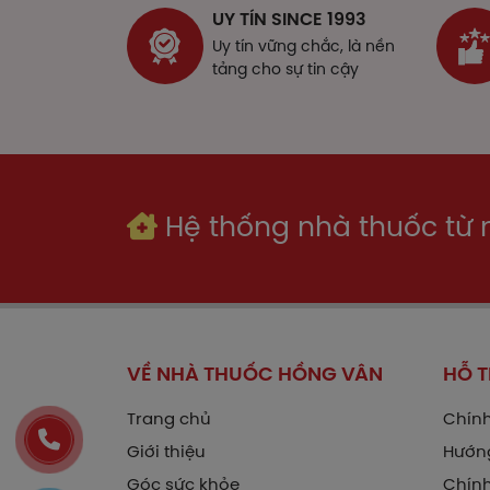
T
UY TÍN SINCE 1993
Uy tín vững chắc, là nền
C
tảng cho sự tin cậy
T
T
Đ
Hệ thống nhà thuốc từ
T
K
N
C
VỀ NHÀ THUỐC HỒNG VÂN
HỖ 
C
Trang chủ
Chính
T
Giới thiệu
Hướn
Góc sức khỏe
Chính