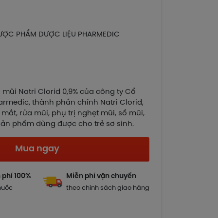
ƯỢC PHẨM DƯỢC LIỆU PHARMEDIC
mũi Natri Clorid 0,9% của công ty Cổ
medic, thành phần chính Natri Clorid,
mắt, rửa mũi, phụ trị nghẹt mũi, sổ mũi,
Sản phẩm dùng được cho trẻ sơ sinh.
Mua ngay
 phí 100%
Miễn phí vận chuyển
huốc
theo chính sách giao hàng