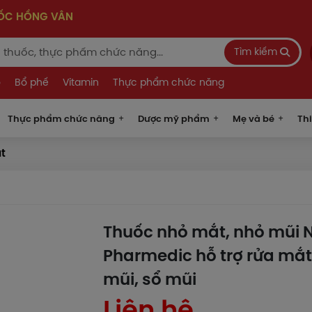
UỐC HỒNG VÂN
Tìm kiếm
o
Bổ phế
Vitamin
Thực phẩm chức năng
Thực phẩm chức năng
Dược mỹ phẩm
Mẹ và bé
Thi
t
Thuốc nhỏ mắt, nhỏ mũi Na
Pharmedic hỗ trợ rửa mắt,
mũi, sổ mũi
Liên hệ