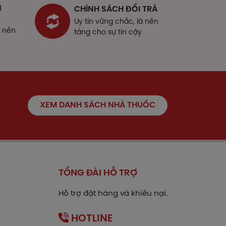
và tham khảo thông tin bên dưới.
N
CHÍNH SÁCH ĐỔI TRẢ
Uy tín vững chắc, là nền
à nền
tảng cho sự tin cậy
 sau:
XEM DANH SÁCH NHÀ THUỐC
ng thuốc nhỏ mắt - nhỏ mũi Natri
TỔNG ĐÀI HỖ TRỢ
ái xe, vận hành máy móc.
Hỗ trợ đặt hàng và khiếu nại.
HOTLINE