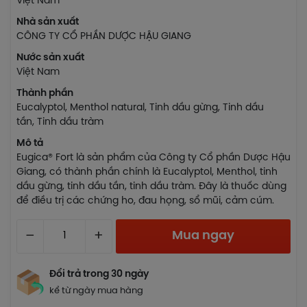
Việt Nam
Nhà sản xuất
CÔNG TY CỔ PHẦN DƯỢC HẬU GIANG
Nước sản xuất
Việt Nam
Thành phần
Eucalyptol, Menthol natural, Tinh dầu gừng, Tinh dầu
tần, Tinh dầu tràm
Mô tả
Eugica® Fort là sản phẩm của Công ty Cổ phần Dược Hậu
Giang, có thành phần chính là Eucalyptol, Menthol, tinh
dầu gừng, tinh dầu tần, tinh dầu tràm. Đây là thuốc dùng
để điều trị các chứng ho, đau họng, sổ mũi, cảm cúm.
–
+
Mua ngay
Đổi trả trong 30 ngày
kể từ ngày mua hàng