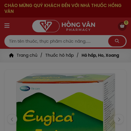
CHÀO MỪNG QUÝ KHÁCH ĐẾN VỚI NHÀ THUỐC HỒNG
VÂN
0
Trang chủ
Thuốc hô hấp
Hô hấp, Ho, Xoang