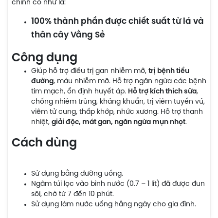
chính có như là:
100% thành phần được chiết suất từ lá và
thân cây Vằng Sẻ
Công dụng
Giúp hỗ trợ điều trị gan nhiễm mỡ,
trị bệnh tiểu
đường
, máu nhiễm mỡ. Hỗ trợ ngăn ngừa các bệnh
tim mạch, ổn định huyết áp.
Hỗ trợ kích thích sữa
,
chống nhiễm trùng, kháng khuẩn, trị viêm tuyến vú,
viêm tử cung, thấp khớp, nhức xương. Hỗ trợ thanh
nhiệt,
giải độc, mát gan, ngăn ngừa mụn nhọt
.
Cách dùng
Sử dụng bằng đường uống.
Ngâm túi lọc vào bình nước (0.7 – 1 lít) đã được đun
sôi, chờ từ 7 đến 10 phút.
Sử dụng làm nước uống hằng ngày cho gia đình.