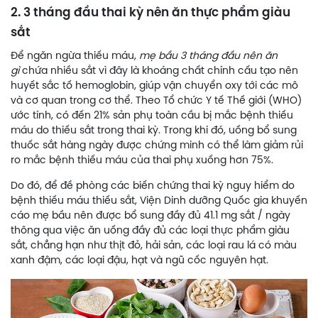
2. 3 tháng đầu thai kỳ nên ăn thực phẩm giàu
sắt
Để ngăn ngừa thiếu máu,
mẹ bầu 3 tháng đầu nên ăn
gì
chứa nhiều sắt vì đây là khoáng chất chính cấu tạo nên
huyết sắc tố hemoglobin, giúp vận chuyển oxy tới các mô
và cơ quan trong cơ thể. Theo Tổ chức Y tế Thế giới (WHO)
ước tính, có đến 21% sản phụ toàn cầu bị mắc bệnh thiếu
máu do thiếu sắt trong thai kỳ. Trong khi đó, uống bổ sung
thuốc sắt hàng ngày được chứng minh có thể làm giảm rủi
ro mắc bệnh thiếu máu của thai phụ xuống hơn 75%.
Do đó, để đề phòng các biến chứng thai kỳ nguy hiểm do
bệnh thiếu máu thiếu sắt, Viện Dinh dưỡng Quốc gia khuyến
cáo mẹ bầu nên được bổ sung đầy đủ 41.1 mg sắt / ngày
thông qua việc ăn uống đầy đủ các loại thực phẩm giàu
sắt, chẳng hạn như thịt đỏ, hải sản, các loại rau lá có màu
xanh đậm, các loại đậu, hạt và ngũ cốc nguyên hạt.