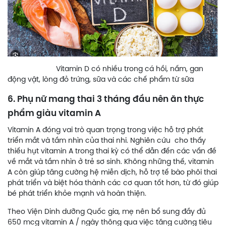
Vitamin D có nhiều trong cá hồi, nấm, gan
động vật, lòng đỏ trứng, sữa và các chế phẩm từ sữa
6. Phụ nữ mang thai 3 tháng đầu nên ăn thực
phẩm giàu vitamin A
Vitamin A đóng vai trò quan trọng trong việc hỗ trợ phát
triển mắt và tầm nhìn của thai nhi. Nghiên cứu cho thấy
thiếu hụt vitamin A trong thai kỳ có thể dẫn đến các vấn đề
về mắt và tầm nhìn ở trẻ sơ sinh. Không những thế, vitamin
A còn giúp tăng cường hệ miễn dịch, hỗ trợ tế bào phôi thai
phát triển và biệt hóa thành các cơ quan tốt hơn, từ đó giúp
bé phát triển khỏe mạnh và hoàn thiện.
Theo Viện Dinh dưỡng Quốc gia, mẹ nên bổ sung đầy đủ
650 mcg vitamin A / ngày thông qua việc tăng cường tiêu