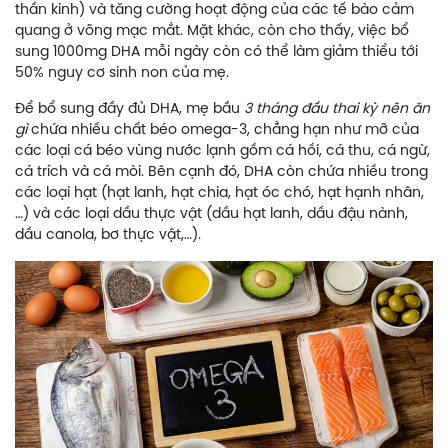
thần kinh) và tăng cường hoạt động của các tế bào cảm
quang ở võng mạc mắt. Mặt khác, còn cho thấy, việc bổ
sung 1000mg DHA mỗi ngày còn có thể làm giảm thiểu tới
50% nguy cơ sinh non của mẹ.
Để bổ sung đầy đủ DHA, mẹ bầu
3 tháng đầu thai kỳ nên ăn
gì
chứa nhiều chất béo omega-3, chẳng hạn như mỡ của
các loại cá béo vùng nước lạnh gồm cá hồi, cá thu, cá ngừ,
cá trích và cá mòi. Bên cạnh đó, DHA còn chứa nhiều trong
các loại hạt (hạt lanh, hạt chia, hạt óc chó, hạt hạnh nhân,
…) và các loại dầu thực vật (dầu hạt lanh, dầu đậu nành,
dầu canola, bơ thực vật,…).