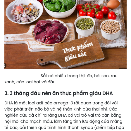
Sắt có nhiều trong thịt đỏ, hải sản, rau
xanh, các loại hạt và đậu
3. 3 tháng đầu nên ăn thực phẩm giàu DHA
DHA là một loại axit béo omega-3 rất quan trọng đối với
việc phát triển não bộ và hệ thần kinh của thai nhi. Các
nghiên cứu đã chỉ ra rằng DHA có vai trò vai trò cân bằng
nội môi cho mạch máu, làm tăng tính lưu động của màng
tế bào, cải thiện quá trình hình thành synap (điểm tiếp hợp