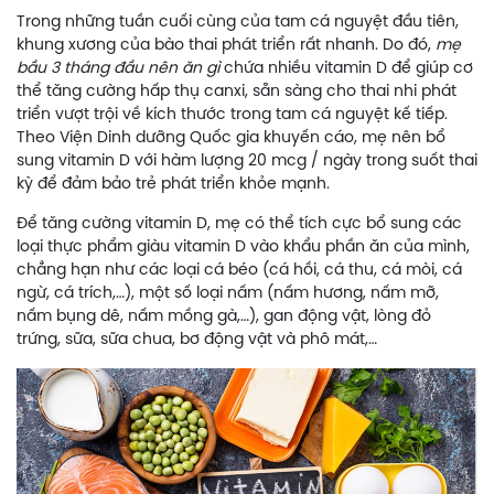
Trong những tuần cuối cùng của tam cá nguyệt đầu tiên,
khung xương của bào thai phát triển rất nhanh. Do đó,
mẹ
bầu 3 tháng đầu nên ăn gì
chứa nhiều vitamin D để giúp cơ
thể tăng cường hấp thụ canxi, sẵn sàng cho thai nhi phát
triển vượt trội về kích thước trong tam cá nguyệt kế tiếp.
Theo Viện Dinh dưỡng Quốc gia khuyến cáo, mẹ nên bổ
sung vitamin D với hàm lượng 20 mcg / ngày trong suốt thai
kỳ để đảm bảo trẻ phát triển khỏe mạnh.
Để tăng cường vitamin D, mẹ có thể tích cực bổ sung các
loại thực phẩm giàu vitamin D vào khẩu phần ăn của mình,
chẳng hạn như các loại cá béo (cá hồi, cá thu, cá mòi, cá
ngừ, cá trích,…), một số loại nấm (nấm hương, nấm mỡ,
nấm bụng dê, nấm mồng gà,…), gan động vật, lòng đỏ
trứng, sữa, sữa chua, bơ động vật và phô mát,…