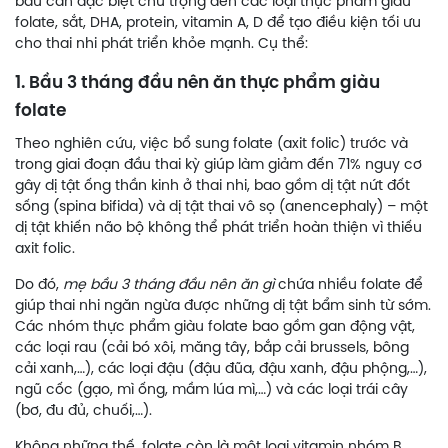
bầu cần đặc biệt chú trọng đến các loại thực phẩm giàu
folate, sắt, DHA, protein, vitamin A, D để tạo điều kiện tối ưu
cho thai nhi phát triển khỏe mạnh. Cụ thể:
1. Bầu 3 tháng đầu nên ăn thực phẩm giàu
folate
Theo nghiên cứu, việc bổ sung folate (axit folic) trước và
trong giai đoạn đầu thai kỳ giúp làm giảm đến 71% nguy cơ
gây dị tật ống thần kinh ở thai nhi, bao gồm dị tật nứt đốt
sống (spina bifida) và dị tật thai vô sọ (anencephaly) – một
dị tật khiến não bộ không thể phát triển hoàn thiện vì thiếu
axit folic.
Do đó,
mẹ bầu 3 tháng đầu nên ăn gì
chứa nhiều folate để
giúp thai nhi ngăn ngừa được những dị tật bẩm sinh từ sớm.
Các nhóm thực phẩm giàu folate bao gồm gan động vật,
các loại rau (cải bó xôi, măng tây, bắp cải brussels, bông
cải xanh,…), các loại đậu (đậu đũa, đậu xanh, đậu phộng,…),
ngũ cốc (gạo, mì ống, mầm lúa mì,…) và các loại trái cây
(bơ, đu đủ, chuối,…).
Không những thế, folate còn là một loại vitamin nhóm B