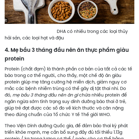
DHA có nhiều trong các loại thủy
hải sản, các loại hạt và đậu
4. Mẹ bầu 3 tháng đầu nên ăn thực phẩm giàu
protein
Protein (chất đạm) là thành phần cơ bản của tất cả các tế
bào trong cơ thể người., cho thấy, một chế độ ăn giàu
protein giúp mẹ tăng cường hệ miễn dịch, giảm nguy cơ
mắc các bệnh nhiễm trùng có thể gây dị tật thai nhi. Do
đó,
mẹ bầu 3 tháng đầu nên ăn gì
chứa nhiều protein để
ngăn ngừa sớm tình trạng suy dinh dưỡng bào thai ở trẻ,
giúp trẻ đạt được các số đo về kích thước và cân nặng
theo đúng chuẩn của Tổ chức Y tế Thế giới WHO.
Theo Viện Dinh dưỡng Quốc gia, để đảm bảo thai kỳ phát
triển khỏe mạnh, mẹ cần bổ sung đầy đủ tối thiểu 1.13g