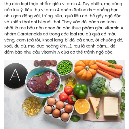
thụ các loại thực phẩm giàu vitamin A. Tuy nhiên, mẹ cũng
cần lưu ý, tiêu thụ vitamin A nhóm Retinoids – chẳng hạn
như gan động vật, trứng, sữa, quá liều có thể gây ngộ độc
và khiến thai nhi bị quái thai. Thay vào đó, cách an toàn
nhất là mẹ bầu nên chọn ăn các thực phẩm giàu vitamin A
nhóm Carotenoids có trong các loại rau củ quả có màu
vàng, cam (cà rốt, khoai lang, bí đỏ, cà chua, ớt chuông đỏ,
xoài, đu đủ, mơ, dưa hoàng kim,…), rau lá xanh đậm,… để
đảm bảo nhu cầu vitamin A của cơ thể tránh ngộ độc.