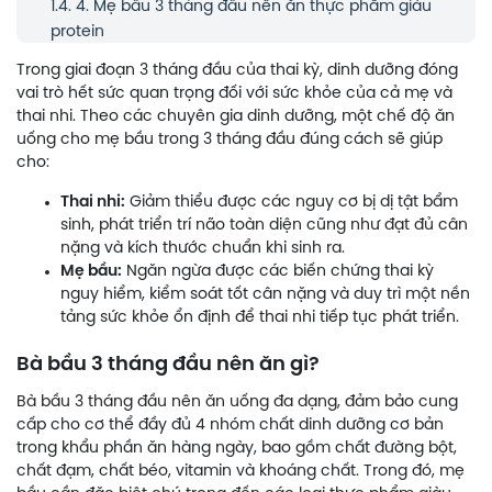
1.4.
4. Mẹ bầu 3 tháng đầu nên ăn thực phẩm giàu
protein
1.5.
5. Mang thai 3 tháng đầu nên ăn thực phẩm giàu
Trong giai đoạn 3 tháng đầu của thai kỳ, dinh dưỡng đóng
vitamin D
vai trò hết sức quan trọng đối với sức khỏe của cả mẹ và
thai nhi. Theo các chuyên gia dinh dưỡng, một chế độ ăn
1.6.
6. Phụ nữ mang thai 3 tháng đầu nên ăn thực
uống cho mẹ bầu trong 3 tháng đầu đúng cách sẽ giúp
phẩm giàu vitamin A
cho:
Thai nhi:
Giảm thiểu được các nguy cơ bị dị tật bẩm
sinh, phát triển trí não toàn diện cũng như đạt đủ cân
nặng và kích thước chuẩn khi sinh ra.
Mẹ bầu:
Ngăn ngừa được các biến chứng thai kỳ
nguy hiểm, kiểm soát tốt cân nặng và duy trì một nền
tảng sức khỏe ổn định để thai nhi tiếp tục phát triển.
Bà bầu 3 tháng đầu nên ăn gì?
Bà bầu 3 tháng đầu nên ăn uống đa dạng, đảm bảo cung
cấp cho cơ thể đầy đủ 4 nhóm chất dinh dưỡng cơ bản
trong khẩu phần ăn hàng ngày, bao gồm chất đường bột,
chất đạm, chất béo, vitamin và khoáng chất. Trong đó, mẹ