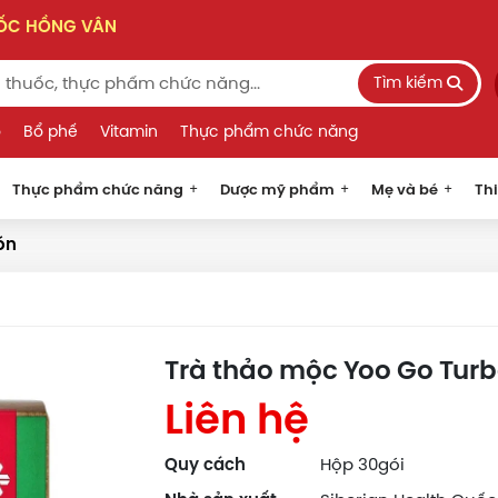
UỐC HỒNG VÂN
Tìm kiếm
o
Bổ phế
Vitamin
Thực phẩm chức năng
Thực phẩm chức năng
Dược mỹ phẩm
Mẹ và bé
Thi
ón
Trà thảo mộc Yoo Go Turbo
Liên hệ
Quy cách
Hộp 30gói