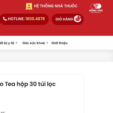
HỆ THỐNG NHÀ THUỐC
0
HOTLINE:
1800.4878
GIỎ HÀNG
ết bị y tế
Góc sức khoẻ
Giới thiệu
 Tea hộp 30 túi lọc