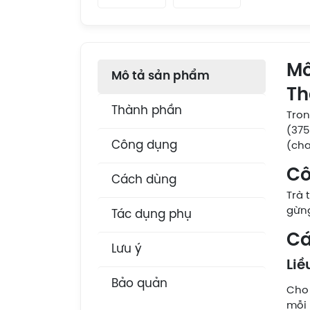
Mô
Mô tả sản phẩm
Th
Thành phần
Tron
(375
Công dụng
(cha
Cô
Cách dùng
Trà 
gừng
Tác dụng phụ
Cá
Lưu ý
Liề
Bảo quản
Cho 
mỗi 