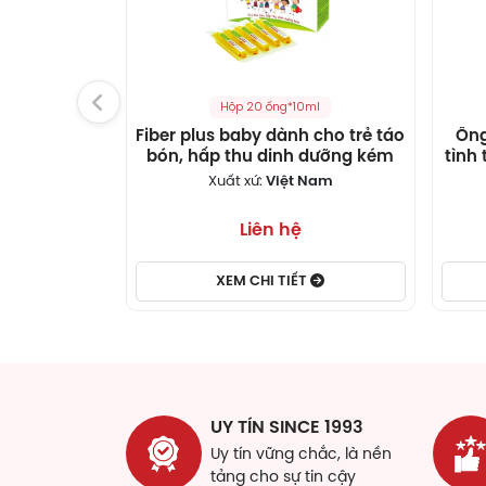
Hộp 20 ống*10ml
Fiber plus baby dành cho trẻ táo
Ống
bón, hấp thu dinh dưỡng kém
tình 
Xuất xứ:
Việt Nam
Liên hệ
XEM CHI TIẾT
UY TÍN SINCE 1993
Uy tín vững chắc, là nền
tảng cho sự tin cậy