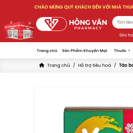
CHÀO MỪNG QUÝ KHÁCH ĐẾN VỚI NHÀ TH
Siro h
Trang chủ
Sản Phẩm Khuyến Mại
Thuốc
Trang chủ
Hỗ trợ tiêu hoá
Táo b