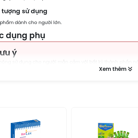
 tượng sử dụng
phẩm dành cho người lớn.
c dụng phụ
Lưu ý
hông sử dụng cho người mẫn cảm với bất kỳ thành phần n
hực phẩm này không phải là thuốc, không có tác dụng thay
Xem thêm
o quản
khô ráo, thoáng mát, tránh ánh sáng và ở nhiệt độ không q