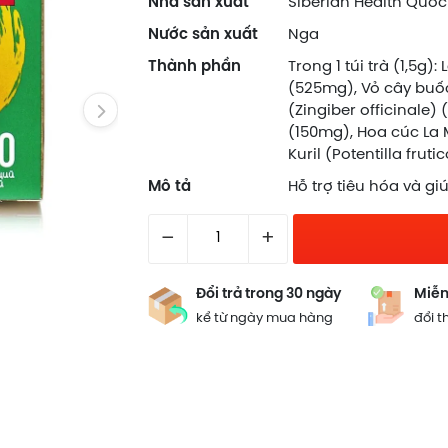
Nhà sản xuất
Siberian Health Quốc
Nước sản xuất
Nga
Thành phần
Trong 1 túi trà (1,5g)
(525mg), Vỏ cây buố
(Zingiber officinale)
(150mg), Hoa cúc La 
Kuril (Potentilla frut
Mô tả
Hỗ trợ tiêu hóa và gi
–
+
Đổi trả trong 30 ngày
Miễn
kể từ ngày mua hàng
đổi t