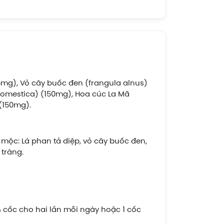
525mg), Vỏ cây buốc đen (frangula alnus)
 domestica) (150mg), Hoa cúc La Mã
 (150mg).
 mộc: Lá phan tả diệp, vỏ cây buốc đen,
 tràng.
½ cốc cho hai lần mỗi ngày hoặc 1 cốc