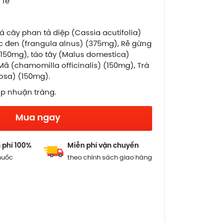
 Tế
: Lá cây phan tả diệp (Cassia acutifolia)
c đen (frangula alnus) (375mg), Rễ gừng
 (150mg), táo tây (Malus domestica)
Mã (chamomilla officinalis) (150mg), Trà
icosa) (150mg).
úp nhuận tràng.
Mua ngay
 phí 100%
Miễn phí vận chuyển
huốc
theo chính sách giao hàng