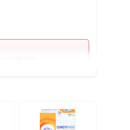
ào của sản phẩm.
 thế thuốc chữa bệnh.
uá 25 độ C, độ ẩm không quá 70%.