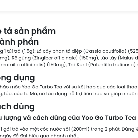
 tả sản phẩm
ành phần
g 1 túi trà (1,5g): Lá cây phan tả diệp (Cassia acutifolia) (
mg), Rễ gừng (Zingiber officinale) (150mg), táo tây (Malus
momilla officinalis) (150mg), Trà Kuril (Potentilla fruticosa)
ng dụng
thảo mộc Yoo Go Turbo Tea với sự kết hợp của các loại thảo
, táo, cúc La Mã, có tác dụng hỗ trợ tiêu hóa và giúp nhuận
ch dùng
u lượng và cách dùng của Yoo Go Turbo Tea
1 gói trà vào một cốc nước sôi (200ml) trong 2 phút. Dùng 
ngày để đạt hiệu quả nhanh nhất.