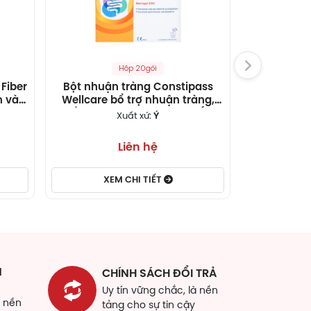
Hôp 20gói
Fiber
Bột nhuận tràng Constipass
Gói pha 
n và
Wellcare bổ trợ nhuận tràng,
chống táo 
p 20
khắc phục chứng táo bón (20
xơ ch
Xuất xứ:
Ý
Xuấ
gói)
Thương
Liên hệ
XEM CHI TIẾT
XE
N
CHÍNH SÁCH ĐỔI TRẢ
Uy tín vững chắc, là nền
à nền
tảng cho sự tin cậy