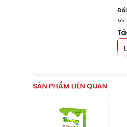
Đối
Sản 
Tá
K
T
Bả
SẢN PHẨM LIÊN QUAN
Nơi 