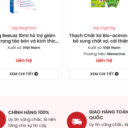
Hộp 10ống*10ml
Hộp 20gói*15g
 BeeLax 10ml hỗ trợ giảm
Thạch Chất Xơ Bio-acimin 
trạng táo bón và kích thích
bổ sung chất xơ, cải thiệ
ăn ngon
phòng ngừa táo bón (Hộ
Xuất xứ:
Việt Nam
Xuất xứ:
Việt Nam
gói)
Thương hiệu:
Meracine
Liên hệ
Liên hệ
XEM CHI TIẾT
XEM CHI TIẾT
GIAO HÀNG TOÀ
CHÍNH HÃNG 100%
QUỐC
Uy tín vững chắc, là nền
Uy tín vững chắc, l
tảng cho sự tin cậy