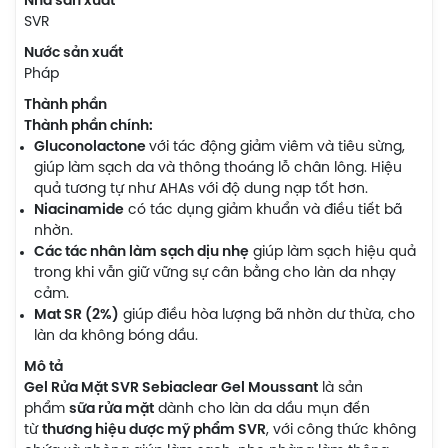
Nhà sản xuất
SVR
Nước sản xuất
Pháp
Thành phần
Thành phần chính:
Gluconolactone
với tác động giảm viêm và tiêu sừng,
giúp làm sạch da và thông thoáng lỗ chân lông. Hiệu
quả tương tự như AHAs với độ dung nạp tốt hơn.
Niacinamide
có tác dụng giảm khuẩn và điều tiết bã
nhờn.
Các tác nhân làm sạch dịu nhẹ
giúp làm sạch hiệu quả
trong khi vẫn giữ vững sự cân bằng cho làn da nhạy
cảm.
Mat SR (2%)
giúp điều hòa lượng bã nhờn dư thừa, cho
làn da không bóng dầu.
Mô tả
Gel Rửa Mặt SVR Sebiaclear Gel Moussant
là sản
phẩm
sữa rửa mặt
dành cho làn da dầu mụn đến
từ
thương hiệu dược mỹ phẩm SVR
, với công thức không