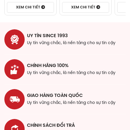
XEM CHI TIẾT
XEM CHI TIẾT
X
Thành phần
Thành phần chính:
Gluconolactone
với tác động giảm viêm và tiêu
UY TÍN SINCE 1993
sừng, giúp làm sạch da và thông thoáng lỗ chân
Uy tín vững chắc, là nền tảng cho sự tin cậy
lông. Hiệu quả tương tự như AHAs với độ dung nạp
tốt hơn.
Niacinamide
có tác dụng giảm khuẩn và điều tiết
CHÍNH HÃNG 100%
bã nhờn.
Uy tín vững chắc, là nền tảng cho sự tin cậy
Các tác nhân làm sạch dịu nhẹ
giúp làm sạch hiệu
quả trong khi vẫn giữ vững sự cân bằng cho làn da
nhạy cảm.
GIAO HÀNG TOÀN QUỐC
Mat SR (2%)
giúp điều hòa lượng bã nhờn dư thừa,
Uy tín vững chắc, là nền tảng cho sự tin cậy
cho làn da không bóng dầu.
Thành phần chi tiết:
CHÍNH SÁCH ĐỔI TRẢ
Aqua (Purified Water), Disodium Laureth Sulfosuccinate,