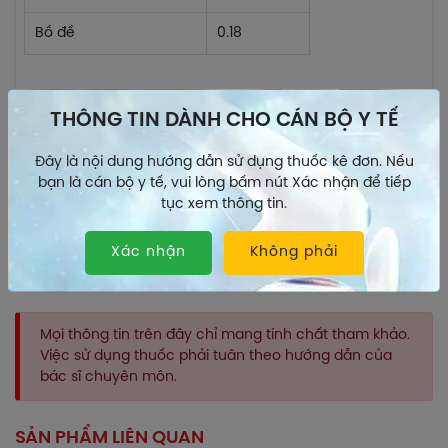
Bồ đề
0.18
Công dụng
THÔNG TIN DÀNH CHO CÁN BỘ Y TẾ
Chỉ định
Đây là nội dung hướng dẫn sử dụng thuốc kê đơn. Nếu
Thuốc Pectol - E® được chỉ định dùng trong các trường
bạn là cán bộ y tế, vui lòng bấm nút Xác nhận để tiếp
hợp sau:
tục xem thông tin.
Ho;
Viêm phế quản
Xác nhận
;
Không phải
Xem thêm
Suyễn;
Cảm;
Sổ mũi.
Mọi thông tin trên đây chỉ mang tính chất tham khảo.
Dược lực học
Việc sử dụng thuốc phải tuân theo hướng dẫn của
bác sĩ chuyên môn.
Chưa có báo cáo.
Dược động học
SẢN PHẨM LIÊN QUAN