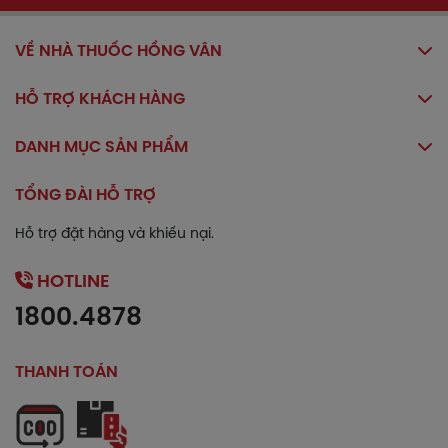
Lưu ý
VỀ NHÀ THUỐC HỒNG VÂN
Trước khi sử dụng thuốc bạn cần đọc kỹ hướng dẫn
sử dụng và tham khảo thông tin bên dưới.
HỖ TRỢ KHÁCH HÀNG
Chống chỉ định
DANH MỤC SẢN PHẨM
Thuốc Pectol - E® chống chỉ định trong các trường
hợp sau:
TỔNG ĐÀI HỖ TRỢ
Không dùng cho người đái tháo đường.
Hỗ trợ đặt hàng và khiếu nại.
Trẻ em dưới 30 tháng tuổi, trẻ em có tiền sử động kinh
hoặc co giật do sốt cao.
HOTLINE
Thận trọng khi sử dụng
1800.4878
Để xa tầm tay của trẻ em
THANH TOÁN
Đọc kỹ hướng dẫn trước khi dùng.
Khả năng lái xe và vận hành máy móc
Chưa có báo cáo.