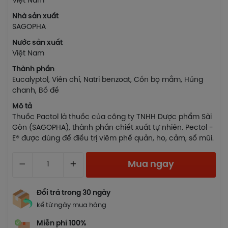
Việt Nam
Nhà sản xuất
SAGOPHA
Nước sản xuất
Việt Nam
Thành phần
Eucalyptol, Viễn chí, Natri benzoat, Cồn bọ mắm, Húng
chanh, Bồ đề
Mô tả
Thuốc Pactol là thuốc của công ty TNHH Dược phẩm Sài
Gòn (SAGOPHA), thành phần chiết xuất tự nhiên. Pectol -
E® được dùng để điều trị viêm phế quản, ho, cảm, sổ mũi.
–
+
Mua ngay
Đổi trả trong 30 ngày
kể từ ngày mua hàng
Miễn phí 100%