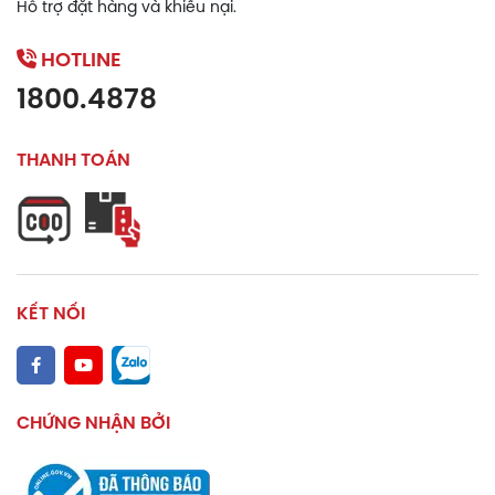
Hỗ trợ đặt hàng và khiếu nại.
Thông tin thành phần
Hàm lượng
HOTLINE
1800.4878
Cocos nucifera Oil
THANH TOÁN
Bis-Diglyceryl Polyacyladipate-2
Synthetic Beeswax
Candelilla Cera
C15-19 Alkane
KẾT NỐI
Butyrospermum Parkii Butter
Tocopheryl acetate
CHỨNG NHẬN BỞI
C10-18 Triglycerides
Công dụng