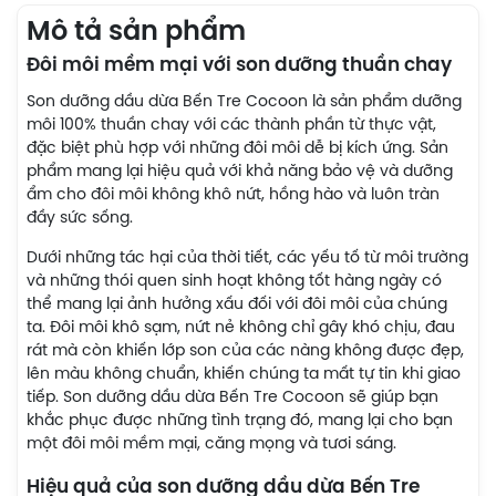
Mô tả sản phẩm
Đôi môi mềm mại với son dưỡng thuần chay
Son dưỡng dầu dừa Bến Tre Cocoon là sản phẩm dưỡng
môi 100% thuần chay với các thành phần từ thực vật,
đặc biệt phù hợp với những đôi môi dễ bị kích ứng. Sản
phẩm mang lại hiệu quả với khả năng bảo vệ và dưỡng
ẩm cho đôi môi không khô nứt, hồng hào và luôn tràn
đầy sức sống.
Dưới những tác hại của thời tiết, các yếu tố từ môi trường
và những thói quen sinh hoạt không tốt hàng ngày có
thể mang lại ảnh hưởng xấu đối với đôi môi của chúng
ta. Đôi môi khô sạm, nứt nẻ không chỉ gây khó chịu, đau
rát mà còn khiến lớp son của các nàng không được đẹp,
lên màu không chuẩn, khiến chúng ta mất tự tin khi giao
tiếp. Son dưỡng dầu dừa Bến Tre Cocoon sẽ giúp bạn
khắc phục được những tình trạng đó, mang lại cho bạn
một đôi môi mềm mại, căng mọng và tươi sáng.
Hiệu quả của son dưỡng dầu dừa Bến Tre