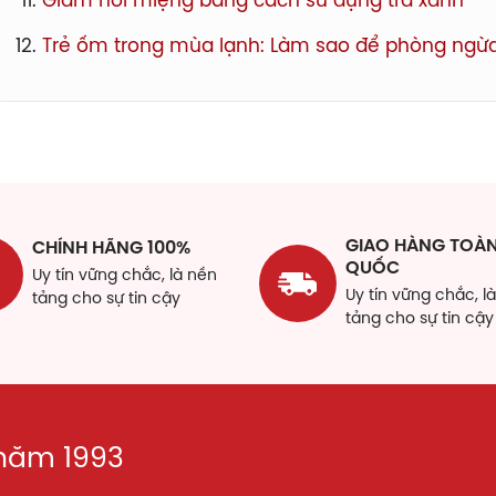
Giảm hôi miệng bằng cách sử dụng trà xanh
Trẻ ốm trong mùa lạnh: Làm sao để phòng ngừ
GIAO HÀNG TOÀ
CHÍNH HÃNG 100%
QUỐC
Uy tín vững chắc, là nền
Uy tín vững chắc, l
tảng cho sự tin cậy
tảng cho sự tin cậy
 năm 1993