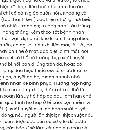
ch, gây hoại tử cơ và thiếu ôxy tổ chức.
hiện rối loạn tiêu hoá nhẹ như đau âm ỉ
hi chỉ có cảm giác buồn nôn. Khoảng vài
n (tạo thành kén) các triệu chứng mới biểu
ó nhiều trong cơ; trường hợp ít ấu trùng
ài hàng tháng. Kèm theo sốt bệnh nhân
 nhân vận động rất khó khăn. Trong nhiều
n, cơ ngực... nên khi liếc mắt, lè lưỡi, ho
ấy phù nề ở mặt, đặc biệt là mí mắt, đôi
ậm chí có thể có trường hợp xuất huyết.
hể bị nổi ban dị ứng trên da, hoặc có
ặng, dấu hiệu thiếu ôxy tổ chức khá rõ
gủ gà, huyết áp hạ, mạch nhanh nhỏ...
 bệnh nhân sẽ bình phục. Trường hợp nặng
, teo cơ, cứng khớp, thậm chí có thể tử
n xoắn là suy hô hấp do đau làm hạn chế
 quá trình hô hấp ở tế bào; bội nhiễm vi
...); xuất huyết dưới da hoặc xuất huyết
 đồng, nếu người ăn thịt lợn, thịt chuột nấu
ên cần được đưa đến cơ sở y tế để được
ng, các bác sĩ sẽ làm xét nghiệm máu và