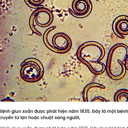
Bệnh giun xoắn được phát hiện năm 1835. Đây là một bệnh
truyền từ lợn hoặc chuột sang người,