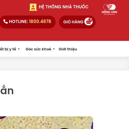
HỆ THỐNG NHÀ THUỐC
0
HOTLINE:
1800.4878
GIỎ HÀNG
ết bị y tế
Góc sức khoẻ
Giới thiệu
oắn