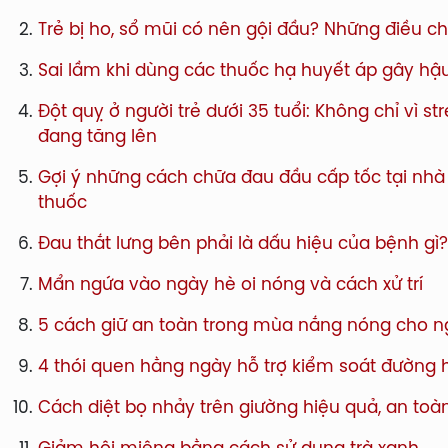
Trẻ bị ho, sổ mũi có nên gội đầu? Những điều c
Sai lầm khi dùng các thuốc hạ huyết áp gây hậ
Đột quỵ ở người trẻ dưới 35 tuổi: Không chỉ vì 
đang tăng lên
Gợi ý những cách chữa đau đầu cấp tốc tại nh
thuốc
Đau thắt lưng bên phải là dấu hiệu của bệnh g
Mẩn ngứa vào ngày hè oi nóng và cách xử trí
5 cách giữ an toàn trong mùa nắng nóng cho n
4 thói quen hằng ngày hỗ trợ kiểm soát đường 
Cách diệt bọ nhảy trên giường hiệu quả, an toàn