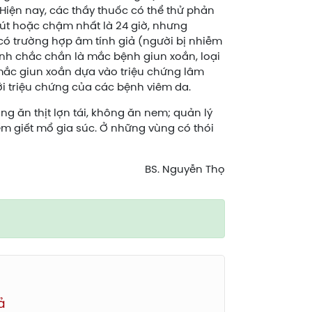
. Hiện nay, các thầy thuốc có thể thử phản
út hoặc chậm nhất là 24 giờ, nhưng
có trường hợp âm tính giả (người bị nhiễm
ịnh chắc chắn là mắc bệnh giun xoắn, loại
ắc giun xoắn dựa vào triệu chứng lâm
ới triệu chứng của các bệnh viêm da.
 ăn thịt lợn tái, không ăn nem; quản lý
iểm giết mổ gia súc. Ở những vùng có thói
BS. Nguyễn Thọ
ả