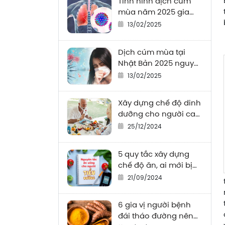
Tình hình dịch cúm
mùa năm 2025 gia
tăng sau “Tết”
13/02/2025
Dịch cúm mùa tại
Nhật Bản 2025 nguy
hiểm ra sao?
13/02/2025
Xây dựng chế độ dinh
dưỡng cho người cao
tuổi
25/12/2024
5 quy tắc xây dựng
chế độ ăn, ai mới bị
tiểu đường cũng cần
21/09/2024
biết
6 gia vị người bệnh
đái tháo đường nên