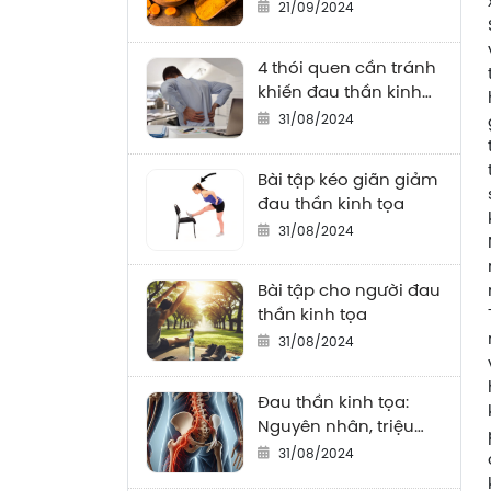
ăn
21/09/2024
4 thói quen cần tránh
khiến đau thần kinh
tọa thêm trầm trọng
31/08/2024
Bài tập kéo giãn giảm
đau thần kinh tọa
31/08/2024
Bài tập cho người đau
thần kinh tọa
31/08/2024
Đau thần kinh tọa:
Nguyên nhân, triệu
chứng, điều trị và
31/08/2024
cách phòng tránh