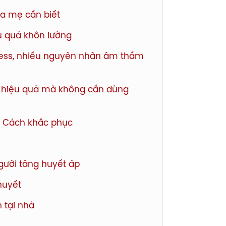
ha mẹ cần biết
u quả khôn lường
stress, nhiều nguyên nhân âm thầm
à hiệu quả mà không cần dùng
ì? Cách khắc phục
gười tăng huyết áp
huyết
 tại nhà