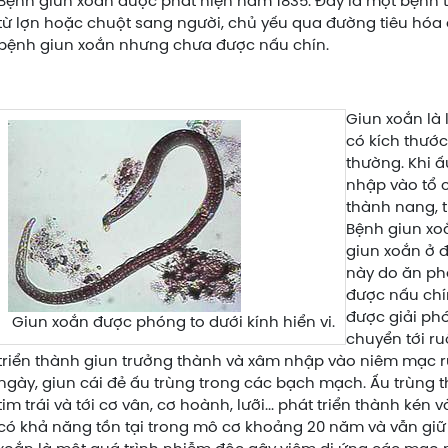
Bệnh giun xoắn được phát hiện năm 1835. Đây là một bệnh 
từ lợn hoặc chuột sang người, chủ yếu qua đường tiêu hóa d
bệnh giun xoắn nhưng chưa được nấu chín.
Giun xoắn là 
có kích thướ
thường. Khi ấ
nhập vào tổ 
thành nang, t
Bệnh giun xoắ
giun xoắn ở 
này do ăn phả
được nấu chín
được giải phó
Giun xoắn được phóng to dưới kính hiển vi.
chuyển tới ru
triển thành giun trưởng thành và xâm nhập vào niêm mạc ru
ngày, giun cái đẻ ấu trùng trong các bạch mạch. Ấu trùng th
tim trái và tới cơ vân, cơ hoành, lưỡi... phát triển thành ké
có khả năng tồn tại trong mô cơ khoảng 20 năm và vẫn gi