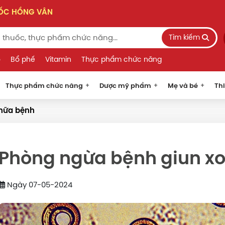
UỐC HỒNG VÂN
Tìm kiếm
o
Bổ phế
Vitamin
Thực phẩm chức năng
Thực phẩm chức năng
Dược mỹ phẩm
Mẹ và bé
Thi
hữa bệnh
Phòng ngừa bệnh giun x
Ngày 07-05-2024