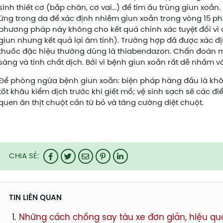
sinh thiết cơ (bắp chân, cơ vai...) để tìm ấu trùng giun xoắn
ứng trong da để xác định nhiễm giun xoắn trong vòng 15 ph
phương pháp này không cho kết quả chính xác tuyệt đối vì 
giun nhưng kết quả lại âm tính). Trường hợp đã được xác đ
thuốc đặc hiệu thường dùng là thiabendazon. Chẩn đoán m
sàng và tính chất dịch. Bởi vì bệnh giun xoắn rất dễ nhầm v
Để phòng ngừa bệnh giun xoắn: biện pháp hàng đầu là không
tốt khâu kiểm dịch trước khi giết mổ; vệ sinh sạch sẽ các đ
quen ăn thịt chuột cần từ bỏ và tăng cường diệt chuột.
CHIA SẺ:
TIN LIÊN QUAN
Những cách chống say tàu xe đơn giản, hiệu qu