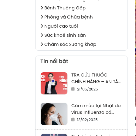
Bệnh Thường Gặp
Phòng và Chữa bệnh
Người cao tuổi
Sức khoẻ sinh sản
Chăm sóc xương khớp
Tin nổi bật
TRA CỨU THUỐC
CHÍNH HÃNG – AN TÂM
SỬ DỤNG
21/05/2025
Cúm mùa tại Nhật do
virus Influenza có
nguy cơ gây tử vong
13/02/2025