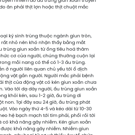
truyền nhiễm do ấu trùng giun xoắn truyền
o ăn phải thịt lợn hoặc thịt chuột mắc
loại ký sinh trùng thuộc ngành giun tròn,
c rất nhỏ nên khó nhận thấy bằng mắt
u trùng giun xoắn từ ống tiêu hoá thâm
chức cơ của người, chúng thường cuộn lại
rong mỗi nang có thể có 1-3 ấu trùng.
n ở người liên quan chủ yếu tới ổ dịch
động vật gần người. Người mắc phải bệnh
i thịt của động vật có kén giun xoắn chưa
. Vào tới dạ dày người, ấu trùng giun xoắn
ng khỏi kén, sau 1-2 giờ, ấu trùng di
ột non. Tại đây sau 24 giờ, ấu trùng phát
ột. Vào ngày thứ 4-5 và kéo dài từ 10-30
eo hệ bạch mạch tới tim phải, phổi rồi tới
n và có khả năng gây nhiễm. Kén giun xoắn
ữ được khả năng gây nhiễm. Nhiễm giun