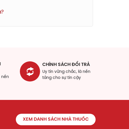
a?
N
CHÍNH SÁCH ĐỔI TRẢ
Uy tín vững chắc, là nền
à nền
tảng cho sự tin cậy
XEM DANH SÁCH NHÀ THUỐC