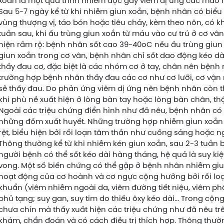
xoắn là một quá trình nhiễm độc gây viêm dị ứng các mao mạ
Sau 5-7 ngày kể từ khi nhiễm giun xoắn, bệnh nhân có biểu 
vùng thượng vị, táo bón hoặc tiêu chảy, kèm theo nôn, có k
tuần sau, khi ấu trùng giun xoắn từ máu vào cư trú ở cơ vâ
hiện rầm rộ: bệnh nhân sốt cao 39-40oC nếu ấu trùng giun c
giun xoắn trong cơ vân, bệnh nhân chỉ sốt dao động kéo d
thấy đau cơ, đặc biệt là các nhóm cơ ở tay, chân nên bệnh
trường hợp bệnh nhân thấy đau các cơ như cơ lưỡi, cơ vận nhã
sẽ thấy đau. Do phản ứng viêm dị ứng nên bệnh nhân còn th
khi phù nề xuất hiện ở lòng bàn tay hoặc lòng bàn chân, th
Ngoài các triệu chứng điển hình như đã nêu, bệnh nhân có t
những đốm xuất huyết. Những trường hợp nhiễm giun xoắn n
rệt, biểu hiện bởi rối loạn tâm thần như cuồng sảng hoặc n
Thông thường kể từ khi nhiễm kén giun xoắn, sau 2-3 tuần
người bệnh có thể sốt kéo dài hàng tháng, hệ quả là suy kiệt
vong. Một số biến chứng có thể gặp ở bệnh nhân nhiễm giu
hoạt động của cơ hoành và cơ ngực cộng hưởng bởi rối loạn
khuẩn (viêm nhiễm ngoài da, viêm đường tiết niệu, viêm phổi
phủ tạng; suy gan, suy tim do thiếu ôxy kéo dài... Trong cộng
chưa chín mà thấy xuất hiện các triệu chứng như đã nêu tr
khám, chẩn đoán và có cách điều trị thích hợp. Thông thườ