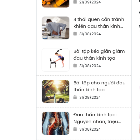
ăn
21/09/2024
4 thói quen cần tránh
khiến đau thần kinh
tọa thêm trầm trọng
31/08/2024
Bài tập kéo giãn giảm
đau thần kinh tọa
31/08/2024
Bài tập cho người đau
thần kinh tọa
31/08/2024
Đau thần kinh tọa:
Nguyên nhân, triệu
chứng, điều trị và
31/08/2024
cách phòng tránh