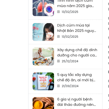
Tình hình dịch cúm
mùa năm 2025 gia
tăng sau “Tết”
13/02/2025
Dịch cúm mùa tại
Nhật Bản 2025 nguy
hiểm ra sao?
13/02/2025
Xây dựng chế độ dinh
dưỡng cho người cao
tuổi
25/12/2024
5 quy tắc xây dựng
chế độ ăn, ai mới bị
tiểu đường cũng cần
21/09/2024
biết
6 gia vị người bệnh
đái tháo đường nên