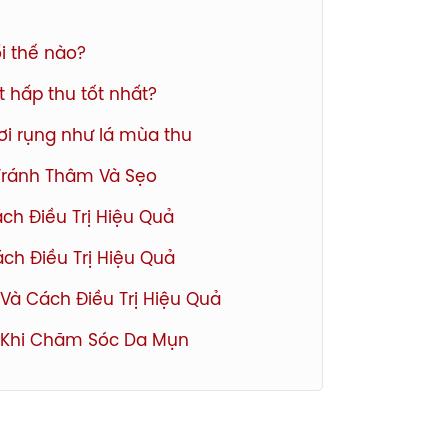
i thế nào?
 hấp thu tốt nhất?
ơi rụng như lá mùa thu
Tránh Thâm Và Sẹo
ch Điều Trị Hiệu Quả
ch Điều Trị Hiệu Quả
Và Cách Điều Trị Hiệu Quả
Ý Khi Chăm Sóc Da Mụn