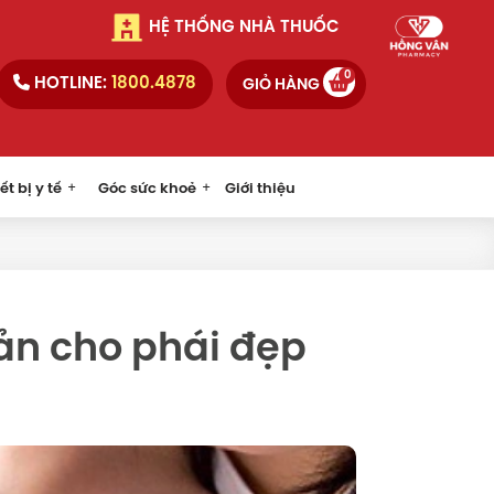
HỆ THỐNG NHÀ THUỐC
0
HOTLINE:
1800.4878
GIỎ HÀNG
ết bị y tế
Góc sức khoẻ
Giới thiệu
ản cho phái đẹp