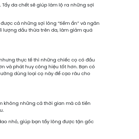
. Tẩy da chết sẽ giúp làm lộ ra những sợi
 được cả những sợi lông “tiềm ẩn” và ngăn
i lượng dầu thừa trên da, làm giảm quá
 nhưng thực tế thì những chiếc cọ có đầu
ơn và phát huy công hiệu tốt hơn. Bạn có
hường dùng loại cọ này để cạo râu cho
ệm không những cả thời gian mà cả tiền
u.
dao nhỏ, giúp bạn tẩy lông được tận gốc