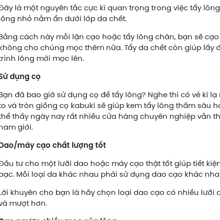
Đây là một nguyên tắc cực kì quan trọng trong việc tẩy lông
lông nhỏ nằm ẩn dưới lớp da chết.
Bằng cách này mỗi lận cạo hoặc tẩy lông chân, bạn sẽ cạo
không cho chúng mọc thêm nữa. Tẩy da chết còn giúp lấy đ
trình lông mới mọc lên.
Sử dụng cọ
Bạn đã bao giờ sử dụng cọ để tẩy lông? Nghe thì có vẻ kì lạ
to và tròn giống cọ kabuki sẽ giúp kem tẩy lông thấm sâu h
thể thấy ngày nay rất nhiều cửa hàng chuyên nghiệp vẫn t
nam giới.
Dao/máy cạo chất lượng tốt
Đầu tư cho một lưỡi dao hoặc máy cạo thật tốt giúp tiết ki
bạc. Mỗi loại da khác nhau phải sử dụng dao cạo khác nha
Lời khuyên cho bạn là hãy chọn loại dao cạo có nhiều lưỡi 
và mượt hơn.