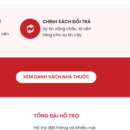
N
CHÍNH SÁCH ĐỔI TRẢ
Uy tín vững chắc, là nền
à nền
tảng cho sự tin cậy
XEM DANH SÁCH NHÀ THUỐC
TỔNG ĐÀI HỖ TRỢ
Hỗ trợ đặt hàng và khiếu nại.