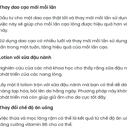
Thay dao cạo mới mỗi lần
Đầu tư cho một dao cạo thật tốt và thay mới mỗi lần sử dụn
việc này sẽ giúp cho mỗi lần cạo lông được hiệu quả hơn và 
này.
Sử dụng dao cạo có nhiều lưỡi và thay mới mỗi lần sử dụn
lần trong một tuần, tăng hiệu quả của mỗi lần cạo.
Lotion với sữa đậu nành
Nghiên cứu của các nhà khoa học cho thấy rằng sữa đậu n
phát triển của các nang lông.
Lấy một ít lotion trộn với sữa đậu nành mà bạn có thể dễ 
hàng tạp hóa, bôi lên da hằng ngày. Phương pháp này kh
phát triển mà còn giúp giữ ẩm cho da cực tốt đấy.
Thay đổi chế độ ăn uống
Việc thừa và mọc lông rậm có thể là kết quả từ chế độ ăn u
tăng cường vitamin B6 cho cơ thể.