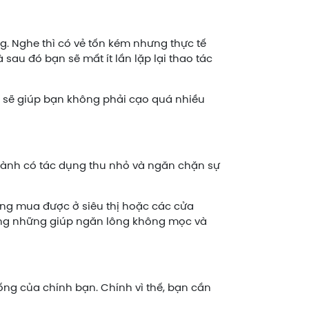
g. Nghe thì có vẻ tốn kém nhưng thực tế
sau đó bạn sẽ mất ít lần lặp lại thao tác
g sẽ giúp bạn không phải cạo quá nhiều
ành có tác dụng thu nhỏ và ngăn chặn sự
dàng mua được ở siêu thị hoặc các cửa
ông những giúp ngăn lông không mọc và
ống của chính bạn. Chính vì thế, bạn cần