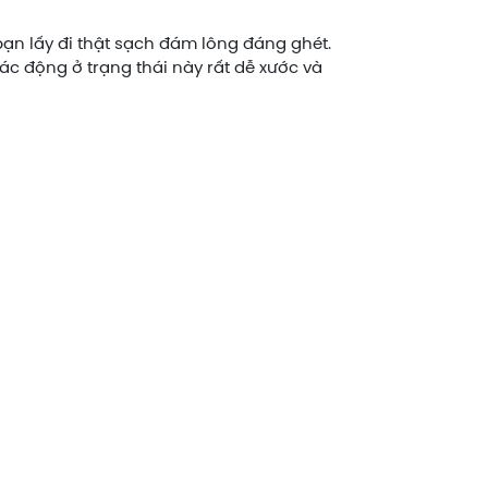
ạn lấy đi thật sạch đám lông đáng ghét.
ác động ở trạng thái này rất dễ xước và