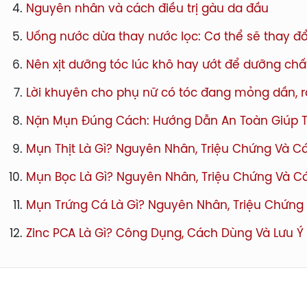
Nguyên nhân và cách điều trị gàu da đầu
Uống nước dừa thay nước lọc: Cơ thể sẽ thay đổ
Nên xịt dưỡng tóc lúc khô hay ướt để dưỡng chất
Lời khuyên cho phụ nữ có tóc đang mỏng dần, r
Nặn Mụn Đúng Cách: Hướng Dẫn An Toàn Giúp 
Mụn Thịt Là Gì? Nguyên Nhân, Triệu Chứng Và Cá
Mụn Bọc Là Gì? Nguyên Nhân, Triệu Chứng Và Cá
Mụn Trứng Cá Là Gì? Nguyên Nhân, Triệu Chứng 
Zinc PCA Là Gì? Công Dụng, Cách Dùng Và Lưu 