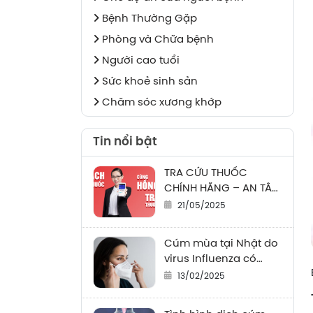
Bệnh Thường Gặp
Phòng và Chữa bệnh
Người cao tuổi
Sức khoẻ sinh sản
Chăm sóc xương khớp
Tin nổi bật
TRA CỨU THUỐC
CHÍNH HÃNG – AN TÂM
SỬ DỤNG
21/05/2025
Cúm mùa tại Nhật do
virus Influenza có
nguy cơ gây tử vong
13/02/2025