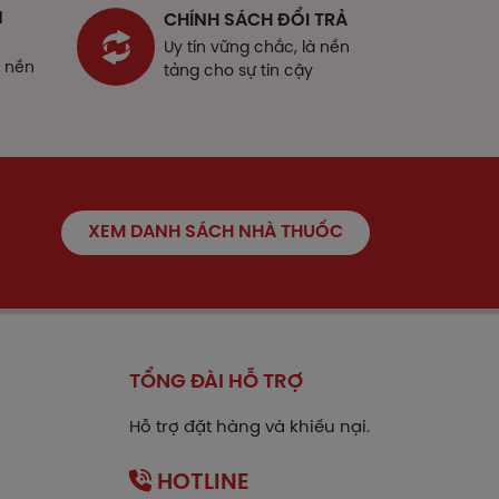
ụ thể tùy thuộc vào thể trạng và mức độ
N
CHÍNH SÁCH ĐỔI TRẢ
ý kiến bác sĩ hoặc chuyên viên y tế.
Uy tín vững chắc, là nền
à nền
tảng cho sự tin cậy
ng, tiêm tĩnh mạch naloxone.
XEM DANH SÁCH NHÀ THUỐC
TỔNG ĐÀI HỖ TRỢ
iên, nếu gần với liều kế tiếp, hãy bỏ
Hỗ trợ đặt hàng và khiếu nại.
ch. Lưu ý rằng không nên dùng gấp đôi
HOTLINE