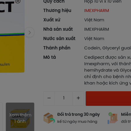
Quy cách
Hộp 10 vỉ x 10 viên
Thương hiệu
IMEXPHARM
Xuất xứ
Việt Nam
Nhà sản xuất
IMEXPHARM
Nước sản xuất
Việt Nam
Thành phần
Codein, Glyceryl gua
Mô tả
Cedipect được sản x
Imexpharm, với thà
hemihydrate và Glyce
chỉ định cho bệnh nhâ
khan hoặc kích ứng 
–
+
Đổi trả trong 30 ngày
Miễn
Xem thêm
1 ảnh
kể từ ngày mua hàng
đổi t