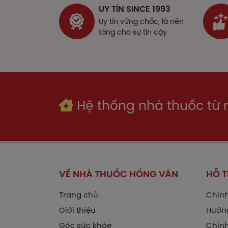
Lưu 
UY TÍN SINCE 1993
diễn
Uy tín vững chắc, là nền
tảng cho sự tin cậy
Làm
Cod
Cung
Glyc
Hệ thống nhà thuốc từ
Rửa 
Mạn 
Lạm 
Làm
VỀ NHÀ THUỐC HỒNG VÂN
HỖ 
Nếu 
Trang chủ
Chính
qua 
liều
Giới thiệu
Hướn
Góc sức khỏe
Chính