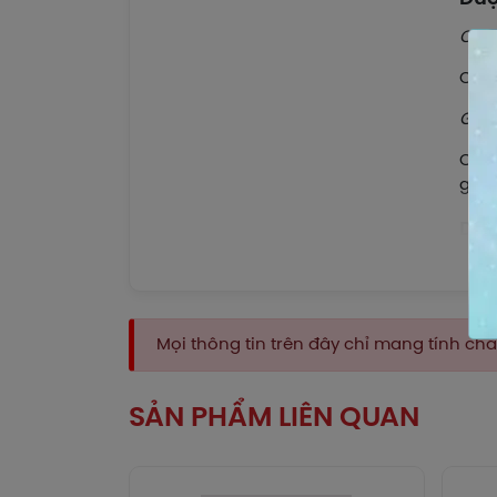
Cod
Có t
Glyc
Có t
giảm
Dượ
Cod
Được
1 – 
Mọi thông tin trên đây chỉ mang tính c
Code
gluc
SẢN PHẨM LIÊN QUAN
phân
Glyc