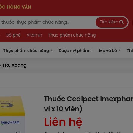
UỐC HỒNG VÂN
Tìm kiếm
o
Bổ phế
Vitamin
Thực phẩm chức năng
Thực phẩm chức năng
Dược mỹ phẩm
Mẹ và bé
Thi
, Ho, Xoang
Thuốc Cedipect Imexpharm
vỉ x 10 viên)
Liên hệ