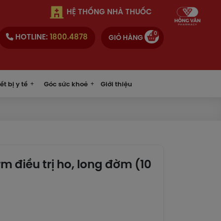
HỆ THỐNG NHÀ THUỐC
0
HOTLINE:
1800.4878
GIỎ HÀNG
ết bị y tế
Góc sức khoẻ
Giới thiệu
 điều trị ho, long đờm (10