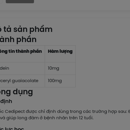
 tả sản phẩm
ành phần
ông tin thành phần
Hàm lượng
dein
10mg
yceryl guaiacolate
100mg
ng dụng
 định
c Cedipect được chỉ định dùng trong các trường hợp sau: Ð
và giúp long đàm ở bệnh nhân trên 12 tuổi.
c lực học