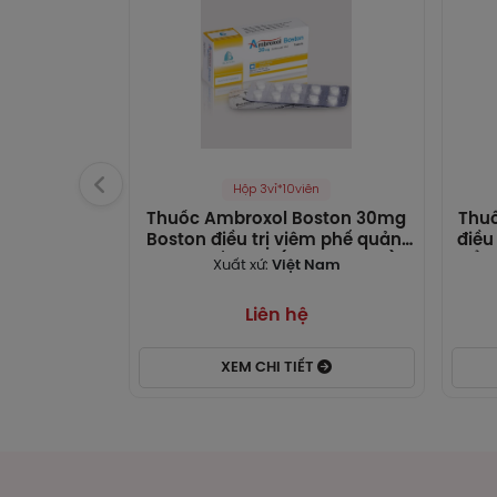
Hấp 
bán 
Cá
Thu
Liề
Hộp 3vỉ*10viên
Ngườ
Thuốc Ambroxol Boston 30mg
Thuố
Uống
Boston điều trị viêm phế quản,
điều
hen phế quản (3 vỉ x 10 viên)
sổ m
Xuất xứ:
Việt Nam
Khôn
Liên hệ
Trẻ 
Để đ
XEM CHI TIẾT
giảm
Trẻ 
Chốn