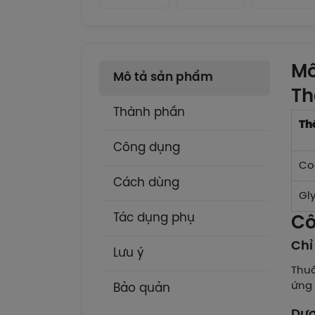
Mô
Mô tả sản phẩm
Th
Thành phần
Th
Công dụng
Co
Cách dùng
Gl
Tác dụng phụ
Cô
Chỉ
Lưu ý
Thuố
ứng 
Bảo quản
Dượ