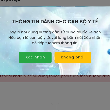
eine
ác dụng giảm ho do tác dụng trực tiếp lên trung tâm gây h
THÔNG TIN DÀNH CHO CÁN BỘ Y TẾ
eryl guaiacolate
Đây là nội dung hướng dẫn sử dụng thuốc kê đơn.
ác dụng long đàm, theo cơ chế kích thích tăng tiết dịch đườ
Nếu bạn là cán bộ y tế, vui lòng bấm nút Xác nhận
 độ nhớt dịch tiết khí, phế quản.
để tiếp tục xem thông tin.
c động học
Xem thêm
Xác nhận
Không phải
eine
 hấp thu ở ruột. Sau khi uống, thời gian bán hủy là 3 – 4 g
2 giờ và có thể kéo dài 4 – 6 giờ.
hất tham khảo. Việc sử dụng thuốc phải tuân theo hướng dẫ
ine được chuyển hóa ở gan, thải trừ chủ yếu qua thận và v
uronic. Codeine hoặc sản phẩm chuyển hóa bài tiết qua phâ
 tán vào sữa mẹ. Một lượng nhỏ qua được hàng rào máu n
eryl guaiacolate