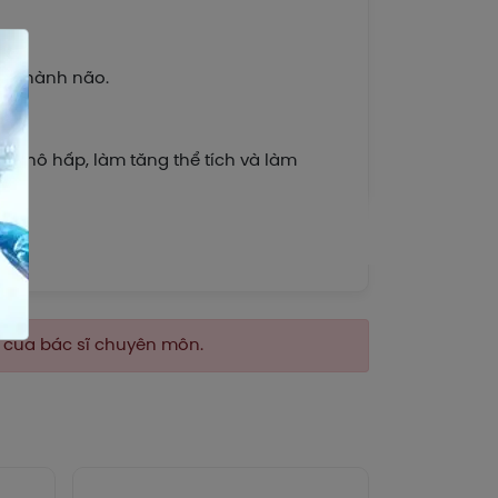
o ở hành não.
ng hô hấp, làm tăng thể tích và làm
iờ, tác dụng giảm ho xuất hiện trong vòng
n của bác sĩ chuyên môn.
ào nước tiểu dưới dạng liên hợp với acid
n rất ít. Codeine qua được nhau thai và
ão.