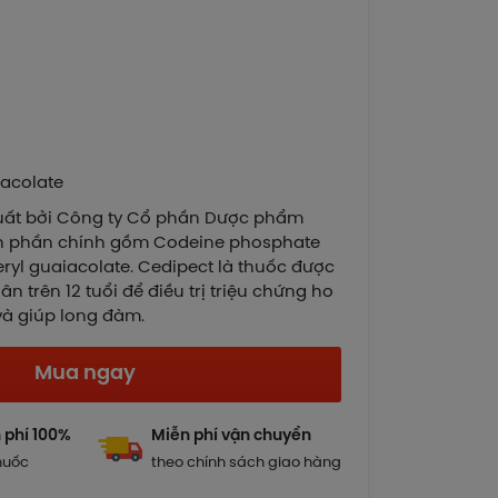
iacolate
uất bởi Công ty Cổ phần Dược phẩm
nh phần chính gồm Codeine phosphate
ryl guaiacolate. Cedipect là thuốc được
n trên 12 tuổi để điều trị triệu chứng ho
và giúp long đàm.
Mua ngay
 phí 100%
Miễn phí vận chuyển
huốc
theo chính sách giao hàng