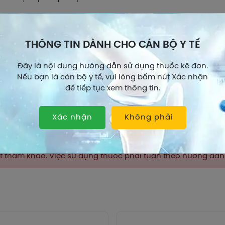
c lực học
 có thông tin.
THÔNG TIN DÀNH CHO CÁN BỘ Y TẾ
c động học
Đây là nội dung hướng dẫn sử dụng thuốc kê đơn.
 có thông tin.
Nếu bạn là cán bộ y tế, vui lòng bấm nút Xác nhận
để tiếp tục xem thông tin.
ch dùng
 đường uống. Hòa tan cốm trong nửa ly nước trước khi uốn
Xem thêm
Xác nhận
Không phải
u dùng
i lớn và trẻ em trên 7 tuổi: 1 gói/ lần, 3 lần mỗi ngày.
hất tham khảo. Việc sử dụng thuốc phải tuân theo hướng dẫ
em từ 2 đến 7 tuổi: 1 gói/lần, 2 lần mỗi ngày.
ý: Liều dùng trên chỉ mang tính chất tham khảo. Liều dùng c
 tiến của bệnh. Để có liều dùng phù hợp, bạn cần tham khảo 
 gì khi dùng quá liều?