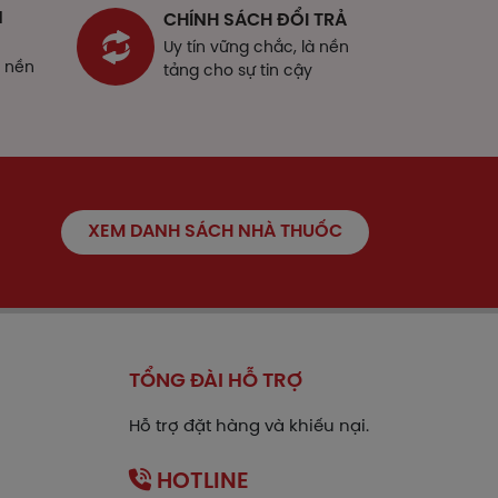
N
CHÍNH SÁCH ĐỔI TRẢ
Uy tín vững chắc, là nền
à nền
tảng cho sự tin cậy
và tham khảo thông tin bên dưới.
sau:
XEM DANH SÁCH NHÀ THUỐC
TỔNG ĐÀI HỖ TRỢ
Hỗ trợ đặt hàng và khiếu nại.
HOTLINE