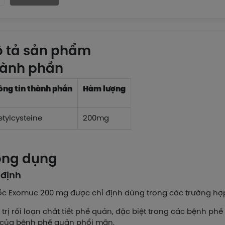
 tả sản phẩm
ành phần
ông tin thành phần
Hàm lượng
tylcysteine
200mg
ng dụng
 định
c Exomuc 200 mg được chỉ định dùng trong các trường hợ
 trị rối loạn chất tiết phế quản, đặc biệt trong các bệnh p
của bệnh phế quản phổi mãn.