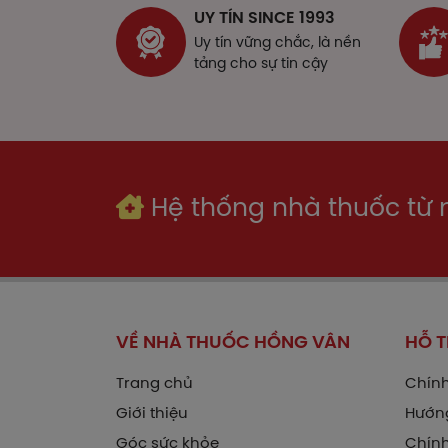
UY TÍN SINCE 1993
Uy tín vững chắc, là nền
tảng cho sự tin cậy
T
C
T
Hệ thống nhà thuốc từ
T
T
VỀ NHÀ THUỐC HỒNG VÂN
HỖ 
K
Trang chủ
Chính
K
Giới thiệu
Hướn
T
Góc sức khỏe
Chính