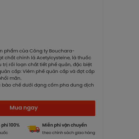
ản phẩm của Công ty Bouchara-
t chất chính là Acetylcysteine, là thuốc
trị rối loạn chất tiết phế quản, đặc biệt
quản cấp: Viêm phế quản cấp và đợt cấp
phổi mãn.
 bào chế dưới dạng cốm pha dung dịch
Mua ngay
 phí 100%
Miễn phí vận chuyển
huốc
theo chính sách giao hàng