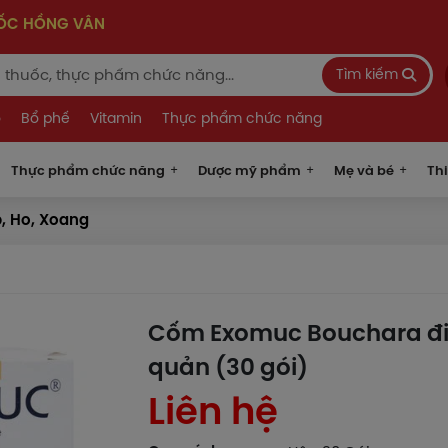
UỐC HỒNG VÂN
Tìm kiếm
o
Bổ phế
Vitamin
Thực phẩm chức năng
Thực phẩm chức năng
Dược mỹ phẩm
Mẹ và bé
Thi
, Ho, Xoang
Cốm Exomuc Bouchara điều 
quản (30 gói)
Liên hệ