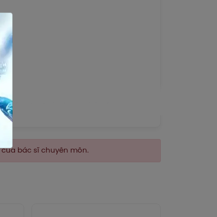
g. Uống trước hoặc sau bữa ăn.
n của bác sĩ chuyên môn.
ụ thể tùy thuộc vào thể trạng và mức độ
ý kiến bác sĩ hoặc chuyên viên y tế.