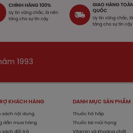
GIAO HÀNG TOÀ
CHÍNH HÃNG 100%
QUỐC
Lưu ý
Uy tín vững chắc, là nền
Uy tín vững chắc, l
tảng cho sự tin cậy
rước khi sử dụng thuốc bạn cần đọc kỹ hướng dẫn sử dụng 
tảng cho sự tin cậy
hống chỉ định:
huốc Exomuc 200 mg chống chỉ định trong các trường hợp 
Trẻ em dưới 2 tuổi.
 năm 1993
Phenylketon niệu (do có chứa aspartame).
Tiền sử hen (nguy cơ phản ứng co thắt phế quản).
Quá mẫn với acetylcysteine.
hận trọng khi sử dụng
hận trọng khi dùng cho bệnh nhân bị loét dạ dày - tá tràng.
TRỢ KHÁCH HÀNG
DANH MỤC SẢN PHẨM
hả năng lái xe và vận hành máy móc
 sách nội dung
Thuốc hô hấp
hông có thông tin.
g dẫn mua hàng
Thuốc tai mũi họng
hời kỳ mang thai
 sách đổi trả
Vitamin và khoáng chất