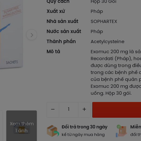
Quy cách
Hộp 30 Gói
Xuất xứ
Pháp
Nhà sản xuất
SOPHARTEX
Nước sản xuất
Pháp
Thành phần
Acetylcysteine
Mô tả
Exomuc 200 mg là s
Recordati (Pháp), hoạ
được dùng trong điều 
trong các bệnh phế 
của bệnh phế quản 
Exomuc 200 mg được
uống. Hộp 30 gói.
–
+
Xem thêm
Đổi trả trong 30 ngày
Miễn
1 ảnh
kể từ ngày mua hàng
đổi t