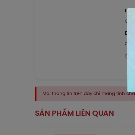
Dượ
Chưa
Dượ
Chưa
Cá
Dùng
Liề
Ngườ
Mọi thông tin trên đây chỉ mang tính c
Trẻ 
Lưu 
SẢN PHẨM LIÊN QUAN
diễn
Làm