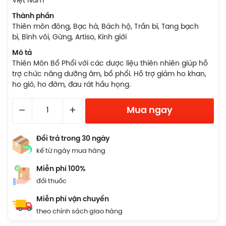
Việt Nam
Thành phần
Thiên môn đông, Bạc hà, Bách hộ, Trần bì, Tang bạch
bì, Bình vôi, Gừng, Artiso, Kinh giới
Mô tả
Thiên Môn Bổ Phổi với các dược liệu thiên nhiên giúp hỗ
trợ chức năng dưỡng âm, bổ phổi. Hỗ trợ giảm ho khan,
ho gió, ho đờm, đau rát hầu họng.
–
+
Mua ngay
Đổi trả trong 30 ngày
kể từ ngày mua hàng
Miễn phí 100%
đổi thuốc
Miễn phí vận chuyển
theo chính sách giao hàng