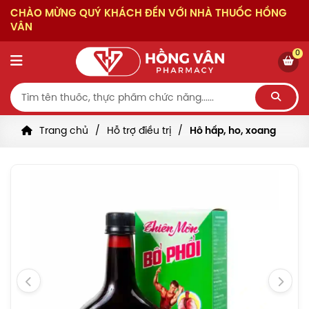
CHÀO MỪNG QUÝ KHÁCH ĐẾN VỚI NHÀ THUỐC HỒNG
VÂN
0
Trang chủ
Hỗ trợ điều trị
Hô hấp, ho, xoang