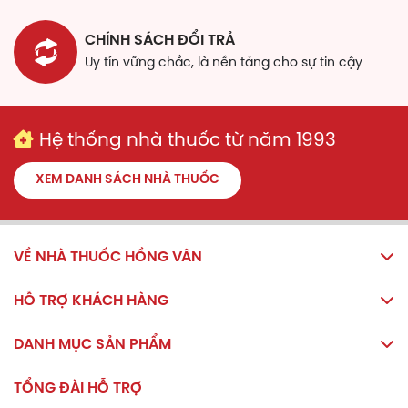
hiện đại trong quy trình sản xuất để tạo ra những sản
phẩm gần gũi với người hiện đại mà vẫn giữ gìn được
CHÍNH SÁCH ĐỔI TRẢ
bản sắc Y học dân tộc Việt Nam. Tồn tại với sứ mệnh
Uy tín vững chắc, là nền tảng cho sự tin cậy
mang những bài thuốc là thành phần thảo dược thiên
nhiên chăm sóc sức khỏe con người, Bình Đông đã và
đang cải tiến mỗi ngày để phù hợp với cơ địa của người
tiêu dùng.
Hệ thống nhà thuốc từ năm 1993
Thành phần
XEM DANH SÁCH NHÀ THUỐC
Thông tin thành phần
Hàm lượng
Thiên môn đông
5.6
VỀ NHÀ THUỐC HỒNG VÂN
Bạc hà
8.4
HỖ TRỢ KHÁCH HÀNG
Bách hộ
8.4
DANH MỤC SẢN PHẨM
Trần bì
5.6
TỔNG ĐÀI HỖ TRỢ
Tang bạch bì
5.6