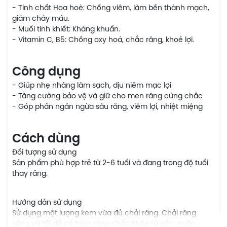
- Tinh chất Hoa hoè: Chống viêm, làm bền thành mạch,
giảm chảy máu.
- Muối tinh khiết: Kháng khuẩn.
- Vitamin C, B5: Chống oxy hoá, chắc răng, khoẻ lợi.
Công dụng
- Giúp nhẹ nhàng làm sạch, dịu niêm mạc lợi
- Tăng cường bảo vệ và giữ cho men răng cứng chắc
- Góp phần ngăn ngừa sâu răng, viêm lợi, nhiệt miệng
Cách dùng
Đối tượng sử dụng
Sản phẩm phù hợp trẻ từ 2-6 tuổi và đang trong độ tuổi
thay răng.
Hướng dẫn sử dụng
Sử dụng một lượng kem vừa đủ chải răng. Chải răng
sáng và tối để có hàm răng chắc khỏe từ gốc, ngăn