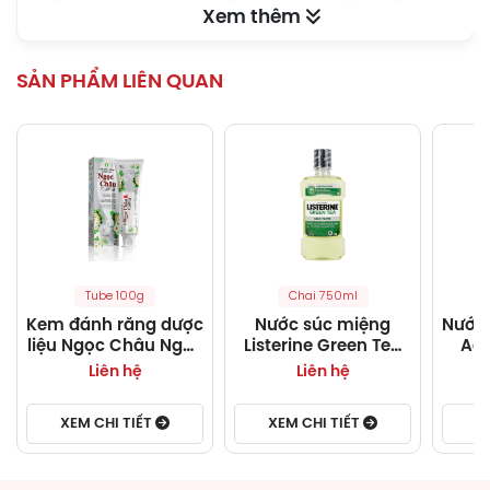
Xem thêm
ngừa được các bệnh răng miệng thường gặp như sâu
răng, nhiệt miệng…
SẢN PHẨM LIÊN QUAN
Tác dụng phụ
Lưu ý
Bảo quản
Để nơi thoáng mát, tránh ánh nắng trực tiếp
Tube 100g
Chai 750ml
Kem đánh răng dược
Nước súc miệng
Nước
liệu Ngọc Châu Ngọc
Listerine Green Tea
Ag+
Trai
bảo vệ răng miệng
miện
Liên hệ
Liên hệ
suốt 24 giờ (750ml)
XEM CHI TIẾT
XEM CHI TIẾT
X