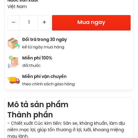
Nước sản xuất
Việt Nam
–
+
Mua ngay
Đổi trả trong 30 ngày
kể từ ngày mua hàng
Miễn phí 100%
đổi thuốc
Miễn phí vận chuyển
theo chính sách giao hàng
Mô tả sản phẩm
Thành phần
- Chiết xuất Cúc kim tiền: Săn se, kháng khuẩn, làm dịu
niêm mạc lợi, giúp tổn thương ở lợi, lưỡi, khoang miệng
mau lành.