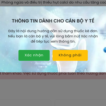
Phòng ngừa và điều trị thiếu hụt calci do nhu cầu tăng ca
trong giai đoạn tăng trưởng).
Phòng ngừa và điều trị hỗ trợ tình trạng mất calci ở xương
kinh, hoặc sau khi dùng liệu pháp corticoid, hoặc trong g
THÔNG TIN DÀNH CHO CÁN BỘ Y TẾ
gian bị bất động kéo dài.
Bổ sung calci như là một biện pháp bổ trợ cho điều trị đặc
Đây là nội dung hướng dẫn sử dụng thuốc kê đơn.
xương ở bệnh nhân có nguy cơ thiếu calci.
Nếu bạn là cán bộ y tế, vui lòng bấm nút Xác nhận
Bệnh còi xương và loãng xương, bên cạnh liệu pháp Vitami
để tiếp tục xem thông tin.
c lực học
Xem thêm
Xác nhận
Không phải
ung khoáng chất.
TC: Calci carbonat (A 12 AA 04). Calci lactat gluconat (A 12 
hất tham khảo. Việc sử dụng thuốc phải tuân theo hướng dẫ
i là một khoáng chất thiết yếu, cần thiết cho sự hình thành 
g cơ thể và cho sự hoạt động đúng của rất nhiều cơ quan 
c động học
thu