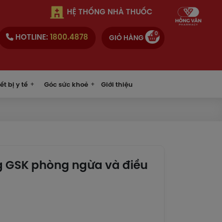
HỆ THỐNG NHÀ THUỐC
0
HOTLINE:
1800.4878
GIỎ HÀNG
ết bị y tế
Góc sức khoẻ
Giới thiệu
g GSK phòng ngừa và điều