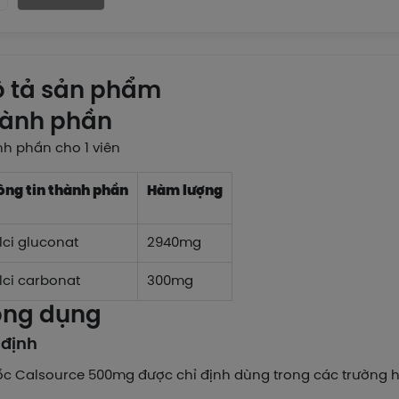
 tả sản phẩm
ành phần
nh phần cho 1 viên
ông tin thành phần
Hàm lượng
lci gluconat
2940mg
lci carbonat
300mg
ng dụng
 định
c Calsource 500mg được chỉ định dùng trong các trường h