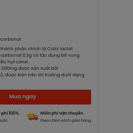
i carbonat
hành phần chính là Calci lactat
i carbonat 0.3g có tác dụng bổ sung
iếu hụt canxi.
e 500mg được sản xuất bởi
), được bán trên thị trường dưới dạng
Mua ngay
 phí 100%
Miễn phí vận chuyển
huốc
theo chính sách giao hàng