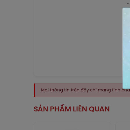
Dượ
Bổ s
Mã A
Mọi thông tin trên đây chỉ mang tính c
Calc
tron
SẢN PHẨM LIÊN QUAN
Dượ
Hấp 