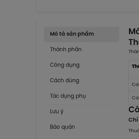
Mô
Mô tả sản phẩm
Th
Thành phần
Thà
Công dụng
Th
Cách dùng
Ca
Tác dụng phụ
Ca
Cô
Lưu ý
Chỉ
Bảo quản
Thuố