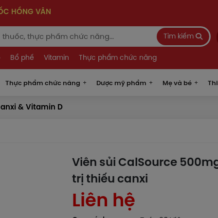
UỐC HỒNG VÂN
Tìm kiếm
o
Bổ phế
Vitamin
Thực phẩm chức năng
Thực phẩm chức năng
Dược mỹ phẩm
Mẹ và bé
Thi
anxi & Vitamin D
Viên sủi CalSource 500m
trị thiếu canxi
Liên hệ