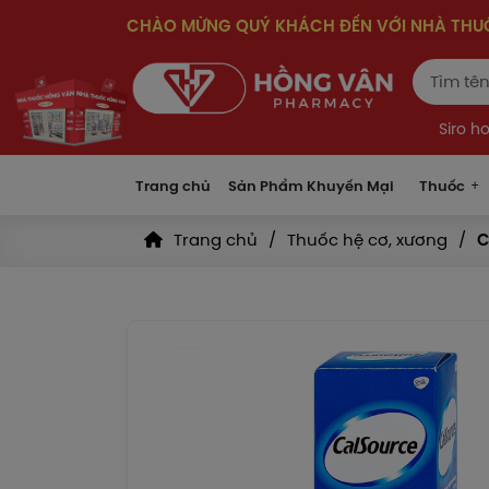
CHÀO MỪNG QUÝ KHÁCH ĐẾN VỚI NHÀ TH
Siro h
Trang chủ
Sản Phẩm Khuyến Mại
Thuốc
Trang chủ
Thuốc hệ cơ, xương
C