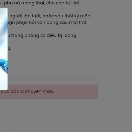
o (phụ nữ mang thai, cho con bú, trẻ
 của người lớn tuổi, hoặc sau thời kỳ mãn
iai đoạn phục hồi vận động sau một thời
 hiệu trong phòng và điều trị loãng
n D3.
AA 06).
n của bác sĩ chuyên môn.
và duy trì xương, cho cân bằng điện giải
chuyển hóa.