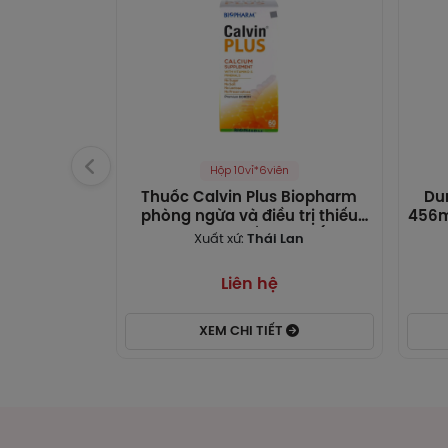
Khoả
vùng
Phân
99% 
có t
có h
lại 
Hộp 10vỉ*6viên
Thuốc Calvin Plus Biopharm
Du
Thải
phòng ngừa và điều trị thiếu
456m
vitamin D và thiếu canxi (10 vỉ x
suy
Calc
Xuất xứ:
Thái Lan
6 viên)
thận
Liên hệ
Cá
Thu
XEM CHI TIẾT
Hòa 
Khôn
Cals