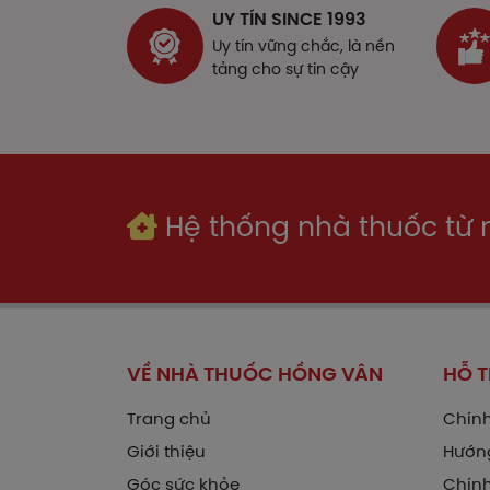
UY TÍN SINCE 1993
Liề
Uy tín vững chắc, là nền
tảng cho sự tin cậy
Ngườ
Trẻ 
Liều
tiến
Hệ thống nhà thuốc từ
Làm
Quá 
gồm:
hạn 
Ngưỡ
VỀ NHÀ THUỐC HỒNG VÂN
HỖ 
Cách
Trang chủ
Chính
Tron
Giới thiệu
Hướn
Nếu 
Góc sức khỏe
Chính