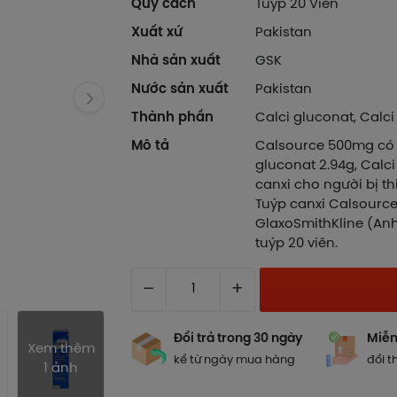
Quy cách
Tuýp 20 Viên
Xuất xứ
Pakistan
Nhà sản xuất
GSK
Nước sản xuất
Pakistan
Thành phần
Calci gluconat, Calc
Mô tả
Calsource 500mg có t
gluconat 2.94g, Calc
canxi cho người bị th
Tuýp canxi Calsourc
GlaxoSmithKline (Anh
tuýp 20 viên.
–
+
Đổi trả trong 30 ngày
Miễn
Xem thêm
kể từ ngày mua hàng
đổi t
1 ảnh