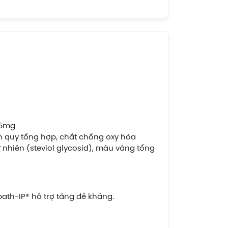
,5mg
h quy tổng hợp, chất chống oxy hóa
ự nhiên (steviol glycosid), màu vàng tổng
path-IP® hỗ trợ tăng đề kháng.