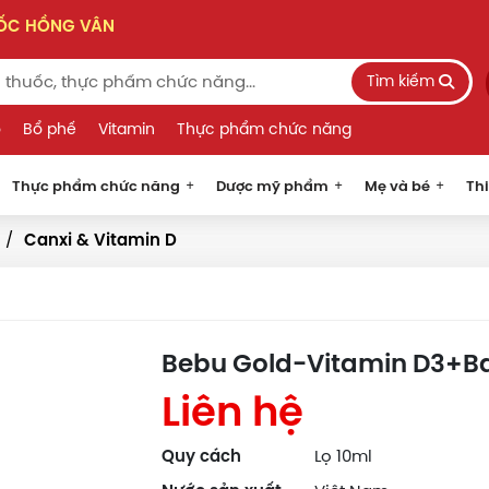
UỐC HỒNG VÂN
Tìm kiếm
o
Bổ phế
Vitamin
Thực phẩm chức năng
Thực phẩm chức năng
Dược mỹ phẩm
Mẹ và bé
Thi
Canxi & Vitamin D
Bebu Gold-Vitamin D3+Ba
Liên hệ
Quy cách
Lọ 10ml