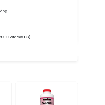
háng.
200IU Vitamin D3).
ụng tránh nhiễm bẩn đầu nhỏ giọt.
phần nào của sản phẩm.
ến bác sĩ trước khi dùng. Sử dụng