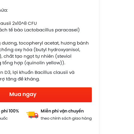
hứa:
lausii 2x10^8 CFU
ch tế bào Lactobacillus paracasei)
g dương, tocopheryl acetat, hương bánh
chống oxy hóa (butyl hydroxyanisol,
, chất tạo ngọt tự nhiên (steviol
 tổng hợp (quinolin yellow)).
n D3, lợi khuẩn Bacillus clausii và
rợ tăng đề kháng.
Mua ngay
 phí 100%
Miễn phí vận chuyển
huốc
theo chính sách giao hàng