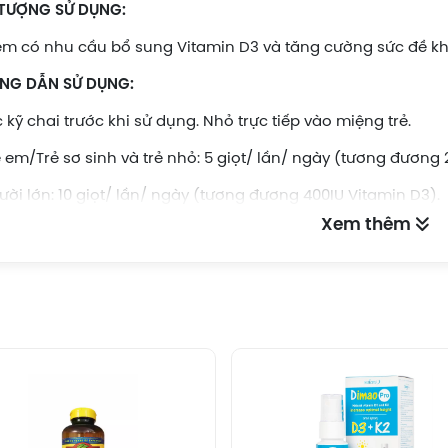
 TƯỢNG SỬ DỤNG:
em có nhu cầu bổ sung Vitamin D3 và tăng cường sức đề k
NG DẪN SỬ DỤNG:
c kỹ chai trước khi sử dụng. Nhỏ trực tiếp vào miệng trẻ.
ẻ em/Trẻ sơ sinh và trẻ nhỏ: 5 giọt/ lần/ ngày (tương đương 
ười lớn: 10 giọt/ lần/ ngày (tương đương 400IU Vitamin D3).
Xem thêm
c dụng phụ
Lưu ý
hông để trẻ nhỏ tự ý sử dụng sản phẩm.
hông chạm tay vào đầu nhỏ giọt, đậy nắp chai sau khi sử d
hông dùng cho người mẫn cảm, kiêng kỵ với bất cứ thành 
gười dùng thuốc, phụ nữ có thai, cho con bú tham khảo ý ki
rong vòng 1 tháng sau khi mở nắp.