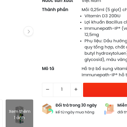
Nước sản xuất
Việt Nam
Thành phần
Mỗi 0,25ml (5 giọt) c
Vitamin D3 200IU
Lợi khuẩn Bacillus c
Immunepath-IP® (vá
12,5mg
Phụ liệu: Dầu hướn
quy tổng hợp, chất 
butyl hydroxytoluen)
glycosid), màu vàng
Mô tả
Hỗ trợ bổ sung vitami
Immunepath-IP® hỗ t
–
+
Đổi trả trong 30 ngày
Miễn
Xem thêm
kể từ ngày mua hàng
đổi t
1 ảnh