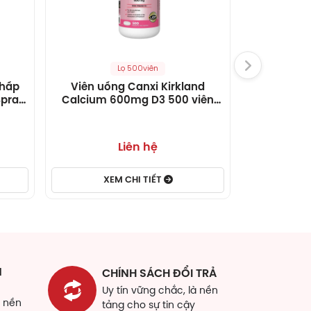
Lọ 500viên
Hộ
 hấp
Viên uống Canxi Kirkland
Green Calc
Spray
Calcium 600mg D3 500 viên
sung Canxi
)
của Mỹ
Liên hệ
XEM CHI TIẾT
XE
N
CHÍNH SÁCH ĐỔI TRẢ
Uy tín vững chắc, là nền
à nền
tảng cho sự tin cậy