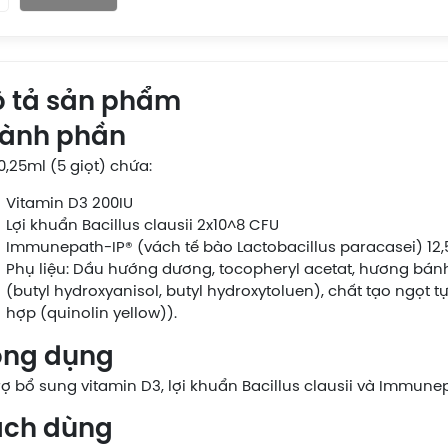
 tả sản phẩm
ành phần
0,25ml (5 giọt) chứa:
Vitamin D3 200IU
Lợi khuẩn Bacillus clausii 2x10^8 CFU
Immunepath-IP® (vách tế bào Lactobacillus paracasei) 12
Phụ liệu: Dầu hướng dương, tocopheryl acetat, hương bán
(butyl hydroxyanisol, butyl hydroxytoluen), chất tạo ngọt t
hợp (quinolin yellow)).
ng dụng
rợ bổ sung vitamin D3, lợi khuẩn Bacillus clausii và Immune
ch dùng