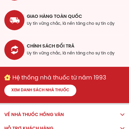
Cách dùng
GIAO HÀNG TOÀN QUỐC
Liều khuyến cáo hàng ngày: 1 viên sau bữa ăn
chính với nhiều nước.
Uy tín vững chắc, là nền tảng cho sự tin cậy
Đối tượng sử dụng
Phụ nữ mang thai và cho con bú và phụ nữ dự định
CHÍNH SÁCH ĐỔI TRẢ
có con.
Uy tín vững chắc, là nền tảng cho sự tin cậy
Tác dụng phụ
Lưu ý
Hệ thống nhà thuốc từ năm 1993
Không sử dụng quá liều lượng được đề nghị
trong ngày.
XEM DANH SÁCH NHÀ THUỐC
Việc bổ sung sản phẩm vào chế độ ăn uống
không thay thế được cho một chế độ ăn uống
đa dạng.
Khuyến khích thực hiện chế độ ăn uống cân
VỀ NHÀ THUỐC HỒNG VÂN
bằng và một lối sống lành mạnh.
Sản phẩm này không phải là thuốc, không có
HỖ TRỢ KHÁCH HÀNG