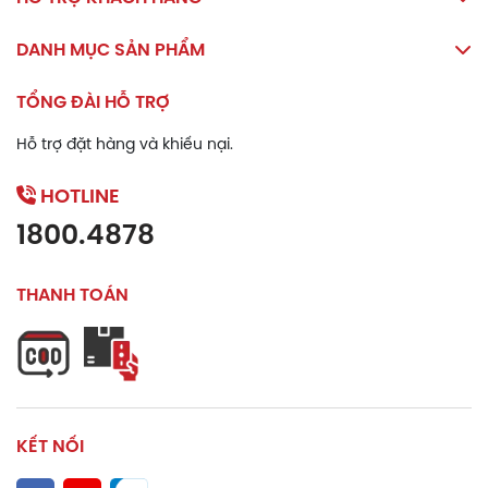
tác dụng thay thế thuốc chữa bệnh.
DANH MỤC SẢN PHẨM
Bảo quản
TỔNG ĐÀI HỖ TRỢ
Bảo quản trong phòng khô ráo, ở nhiệt độ phòng,
trong bao bì kín.
Hỗ trợ đặt hàng và khiếu nại.
Để xa tầm tay trẻ nhỏ.
HOTLINE
1800.4878
THANH TOÁN
KẾT NỐI