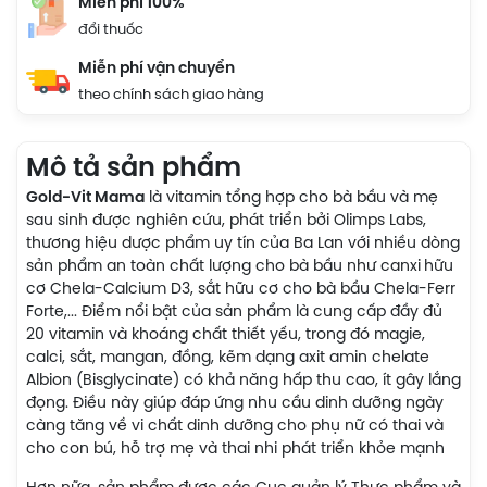
Miễn phí 100%
đổi thuốc
Miễn phí vận chuyển
theo chính sách giao hàng
Mô tả sản phẩm
Gold-Vit Mama
là vitamin tổng hợp cho bà bầu và mẹ
sau sinh được nghiên cứu, phát triển bởi Olimps Labs,
thương hiệu dược phẩm uy tín của Ba Lan với nhiều dòng
sản phẩm an toàn chất lượng cho bà bầu như canxi
hữu
cơ Chela-Calcium D3, sắt hữu cơ cho bà bầu Chela-Ferr
Forte,... Điểm nổi bật của sản phẩm là cung cấp đầy đủ
20 vitamin và khoáng chất thiết yếu, trong đó magie,
calci, sắt, mangan, đồng, kẽm dạng axit amin chelate
Albion (Bisglycinate) có khả năng hấp thu cao, ít gây lắng
đọng. Điều này giúp đáp ứng nhu cầu dinh dưỡng ngày
càng tăng về vi chất dinh dưỡng cho phụ nữ có thai và
cho con bú, hỗ trợ mẹ và thai nhi phát triển khỏe mạnh