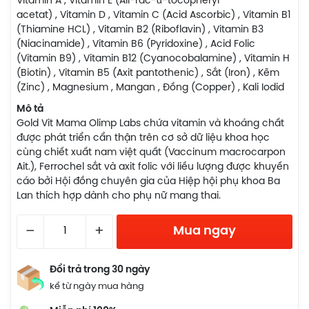
Vitamin A , Vitamin E (All-rac-α-tocopheryl
acetat) , Vitamin D , Vitamin C (Acid Ascorbic) , Vitamin B1
(Thiamine HCL) , Vitamin B2 (Riboflavin) , Vitamin B3
(Niacinamide) , Vitamin B6 (Pyridoxine) , Acid Folic
(Vitamin B9) , Vitamin B12 (Cyanocobalamine) , Vitamin H
(Biotin) , Vitamin B5 (Axit pantothenic) , Sắt (Iron) , Kẽm
(Zinc) , Magnesium , Mangan , Đồng (Copper) , Kali Iodid
Mô tả
Gold Vit Mama Olimp Labs chứa vitamin và khoáng chất
được phát triển cẩn thận trên cơ sở dữ liệu khoa học
cùng chiết xuất nam việt quất (Vaccinum macrocarpon
Ait.), Ferrochel sắt và axit folic với liều lượng được khuyến
cáo bởi Hội đồng chuyên gia của Hiệp hội phụ khoa Ba
Lan thích hợp dành cho phụ nữ mang thai.
–
+
Mua ngay
Đổi trả trong 30 ngày
kể từ ngày mua hàng