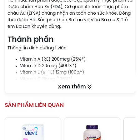
Hơn nữa, sản phẩm được các Cục quản lý Thực phẩm và
Dược phẩm Hoa Kỳ (FDA), Cơ quan An toàn Thực phẩm
châu Âu (EFSA) chứng nhận an toàn cho sức khỏe. Đồng
thời được Hội Sản phụ khoa Ba Lan và Viện Bà mẹ & Trẻ
em Ba Lan khuyên dùng.
Thành phần
Thông tin dinh dưỡng 1 viên:
Vitamin A (RE) 200mcg (25%*)
Vitamin D 20mcg (400%*)
Vitamin E (α-TE) 12mg (100%*)
Vitamin C 85mg (106%*)
Vitamin B1 1,4mg (127%*)
Xem thêm
Vitamin B2 1,4mg (100%*)
Niacin (ĐB) 18mg (113%*)
SẢN PHẨM LIÊN QUAN
Vitamin B6 1,9mg (136%*)
Axít folic 400mcg (200%*)
Vitamin B12 2,6 µg (104%*)
Biotin 50mcg (100%*)
Axit pantothenic 6mg (100%*)
Chiết xuất quả nam việt quất lớn (Vaccinium