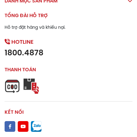
DANH MỤC SẢN PHẨM
Bảo quản
TỔNG ĐÀI HỖ TRỢ
Bảo quản dưới 30 độ C.
Hỗ trợ đặt hàng và khiếu nại.
Để xa tầm tay trẻ em.
HOTLINE
1800.4878
THANH TOÁN
KẾT NỐI