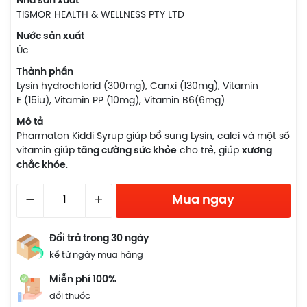
Nhà sản xuất
TISMOR HEALTH & WELLNESS PTY LTD
Nước sản xuất
Úc
Thành phần
Lysin hydrochlorid (300mg), Canxi (130mg), Vitamin
E (15iu), Vitamin PP (10mg), Vitamin B6(6mg)
Mô tả
Pharmaton Kiddi Syrup giúp bổ sung Lysin, calci và một số
vitamin giúp
tăng cường sức khỏe
cho trẻ, giúp
xương
chắc khỏe
.
–
+
Mua ngay
Đổi trả trong 30 ngày
kể từ ngày mua hàng
Miễn phí 100%
đổi thuốc