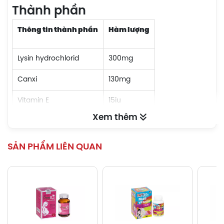
Thành phần
Thông tin thành phần
Hàm lượng
Lysin hydrochlorid
300mg
Canxi
130mg
Vitamin E
15iu
Xem thêm
Vitamin PP
10mg
Vitamin B6
6mg
SẢN PHẨM LIÊN QUAN
Vitamin B2
3.5mg
Vitamin B1
3mg
Công dụng
Pharmaton Kiddi Syrup giúp bổ sung Lysin, calci và một số