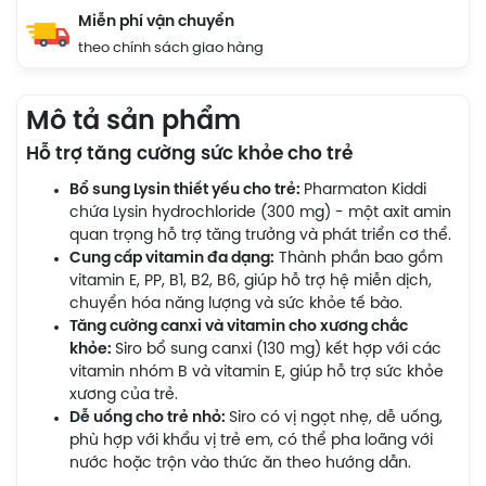
Miễn phí vận chuyển
theo chính sách giao hàng
Mô tả sản phẩm
Hỗ trợ tăng cường sức khỏe cho trẻ
Bổ sung Lysin thiết yếu cho trẻ:
Pharmaton Kiddi
chứa Lysin hydrochloride (300 mg) - một axit amin
quan trọng hỗ trợ tăng trưởng và phát triển cơ thể.
Cung cấp vitamin đa dạng:
Thành phần bao gồm
vitamin E, PP, B1, B2, B6, giúp hỗ trợ hệ miễn dịch,
chuyển hóa năng lượng và sức khỏe tế bào.
Tăng cường canxi và vitamin cho xương chắc
khỏe:
Siro bổ sung canxi (130 mg) kết hợp với các
vitamin nhóm B và vitamin E, giúp hỗ trợ sức khỏe
xương của trẻ.
Dễ uống cho trẻ nhỏ:
Siro có vị ngọt nhẹ, dễ uống,
phù hợp với khẩu vị trẻ em, có thể pha loãng với
nước hoặc trộn vào thức ăn theo hướng dẫn.