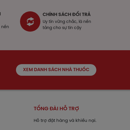
N
CHÍNH SÁCH ĐỔI TRẢ
Uy tín vững chắc, là nền
à nền
tảng cho sự tin cậy
ụ thể tùy thuộc vào thể trạng và mức độ
XEM DANH SÁCH NHÀ THUỐC
ý kiến bác sĩ hoặc chuyên viên y tế.
TỔNG ĐÀI HỖ TRỢ
ất, hoặc do uống lặp lại liều lớn
Hỗ trợ đặt hàng và khiếu nại.
ặc do uống thuốc dài ngày. Hoại tử gan
 do quá liều và có thể gây tử vong.