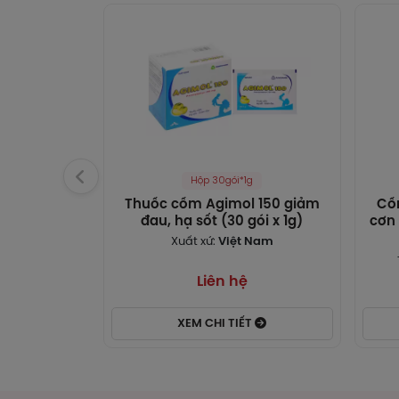
Phen
Hộp 30gói*1g
Thuốc cốm Agimol 150 giảm
Cố
Chlo
đau, hạ sốt (30 gói x 1g)
cơn 
Xuất xứ:
Việt Nam
Liên hệ
XEM CHI TIẾT
Cá