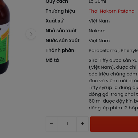
Quy cách
Lọ 30ml
Thương hiệu
Thai Nakorn Patana
Xuất xứ
Việt Nam
Nhà sản xuất
Nakorn
Nước sản xuất
Việt Nam
Thành phần
Paracetamol, Phenyl
Mô tả
Siro Tiffy được sản 
(Việt Nam), được chỉ
các triệu chứng cảm 
đau và viêm mũi dị ứ
Tiffy syrup là dung 
đóng gói trong chai 
60 ml được đậy kín 
riêng, ép phim 12 hộp
–
+