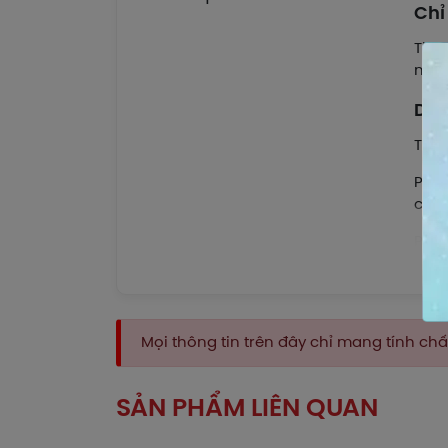
Chỉ
Thuố
nghẹ
Dượ
Tiff
Para
chế 
Phen
Chlo
nước
Dượ
Mọi thông tin trên đây chỉ mang tính c
Par
SẢN PHẨM LIÊN QUAN