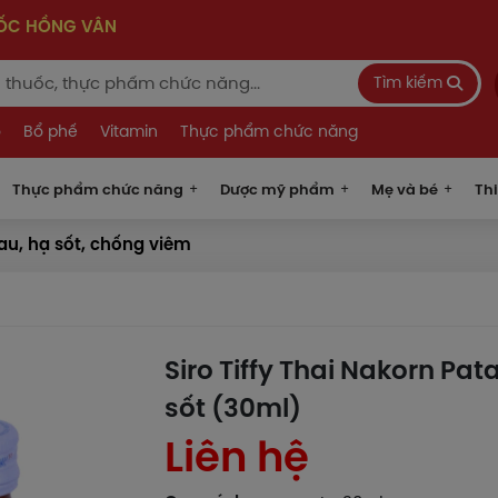
UỐC HỒNG VÂN
Tìm kiếm
o
Bổ phế
Vitamin
Thực phẩm chức năng
Thực phẩm chức năng
Dược mỹ phẩm
Mẹ và bé
Thi
u, hạ sốt, chống viêm
Siro Tiffy Thai Nakorn Pat
sốt (30ml)
Liên hệ