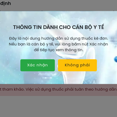
 định
c Tiffy syrup được chỉ định dùng trong trường hợp làm gi
t mũi, hạ sốt, giảm đau và viêm mũi dị ứng.
THÔNG TIN DÀNH CHO CÁN BỘ Y TẾ
c lực học
y syrup là một thuốc giảm đau, hạ sốt chống sung huyết và 
Đây là nội dung hướng dẫn sử dụng thuốc kê đơn.
Nếu bạn là cán bộ y tế, vui lòng bấm nút Xác nhận
cetamol: Có tác động giảm đau và hạ sốt do làm giảm sự 
để tiếp tục xem thông tin.
hệ thống men cyclooxygenase.
ylephrin HCl: Trực tiếp làm co mạch máu ở mũi và đường h
Xác nhận
Không phải
Xem thêm
rpheniramin maleat: Có tác động kháng histamine do ức chế
 mũi và chất nhờn ở đường hô hấp trên.
c động học
hất tham khảo. Việc sử dụng thuốc phải tuân theo hướng dẫ
acetamol
Paracetamol hấp thu nhanh và gần như hoàn toàn theo đư
tương, xuất hiện sau 0,5 đến 2 giờ.