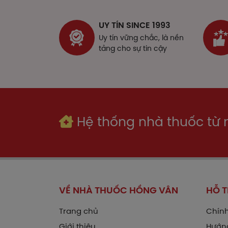
Các
Tiff
UY TÍN SINCE 1993
Uy tín vững chắc, là nền
Liề
tảng cho sự tin cậy
Trẻ 
Trẻ 
Ngườ
Lưu 
Hệ thống nhà thuốc từ
diễn
Làm
Par
Biểu
VỀ NHÀ THUỐC HỒNG VÂN
HỖ 
Trang chủ
Chính
Giới thiệu
Hướn