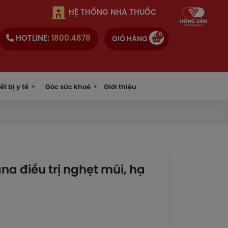
HỆ THỐNG NHÀ THUỐC
0
HOTLINE:
1800.4878
GIỎ HÀNG
ết bị y tế
Góc sức khoẻ
Giới thiệu
ana điều trị nghẹt mũi, hạ