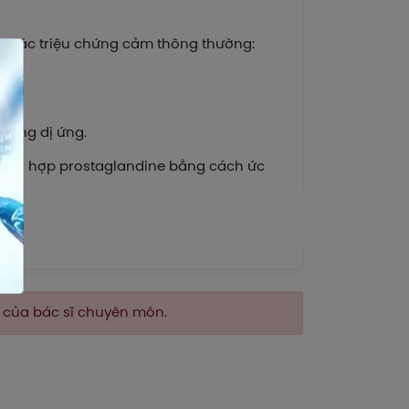
ảm các triệu chứng cảm thông thường:
kháng dị ứng.
tổng hợp prostaglandine bằng cách ức
ô hấp trên, do đó làm giảm nghẹt mũi.
 lên thụ thể H1 nhờ đó, làm giảm sự tiết
n của bác sĩ chuyên môn.
ờng uông. Nồng độ tối đa trong huyết