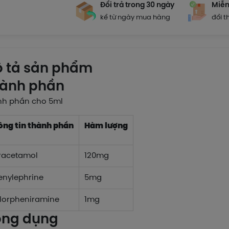
Đổi trả trong 30 ngày
Miễn
kể từ ngày mua hàng
đổi t
 tả sản phẩm
ành phần
nh phần cho 5ml
ông tin thành phần
Hàm lượng
racetamol
120mg
enylephrine
5mg
lorpheniramine
1mg
ng dụng