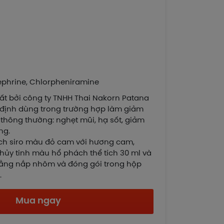
ephrine, Chlorpheniramine
xuất bởi công ty TNHH Thai Nakorn Patana
 định dùng trong trường hợp làm giảm
thông thường: nghẹt mũi, hạ sốt, giảm
ng.
dịch siro màu đỏ cam với hương cam,
thủy tinh màu hổ phách thể tích 30 ml và
bằng nắp nhôm và đóng gói trong hộp
.
Mua ngay